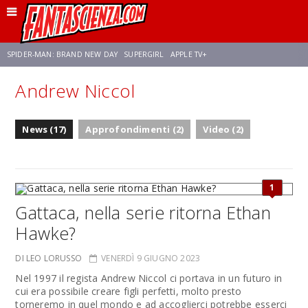
SPIDER-MAN: BRAND NEW DAY
SUPERGIRL
APPLE TV+
Andrew Niccol
FRANCO RICCIARDIELLO
ZENDAYA
STAR TREK
AVENGERS: DOOMSDAY
News (17)
Approfondimenti (2)
Video (2)
NETFLIX
SADIE SINK
STAR TREK: STRANGE NEW WORLDS
1
Gattaca, nella serie ritorna Ethan
Hawke?
DI LEO LORUSSO
VENERDÌ 9 GIUGNO 2023
Nel 1997 il regista Andrew Niccol ci portava in un futuro in
cui era possibile creare figli perfetti, molto presto
torneremo in quel mondo e ad accoglierci potrebbe esserci