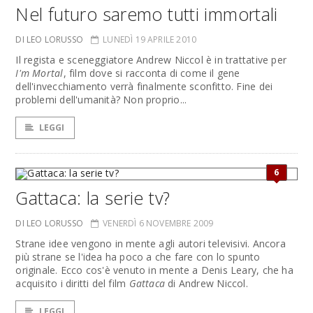
Nel futuro saremo tutti immortali
DI LEO LORUSSO
LUNEDÌ 19 APRILE 2010
Il regista e sceneggiatore Andrew Niccol è in trattative per
I'm Mortal
, film dove si racconta di come il gene
dell'invecchiamento verrà finalmente sconfitto. Fine dei
problemi dell'umanità? Non proprio...
LEGGI
6
Gattaca: la serie tv?
DI LEO LORUSSO
VENERDÌ 6 NOVEMBRE 2009
Strane idee vengono in mente agli autori televisivi. Ancora
più strane se l'idea ha poco a che fare con lo spunto
originale. Ecco cos'è venuto in mente a Denis Leary, che ha
acquisito i diritti del film
Gattaca
di Andrew Niccol.
LEGGI