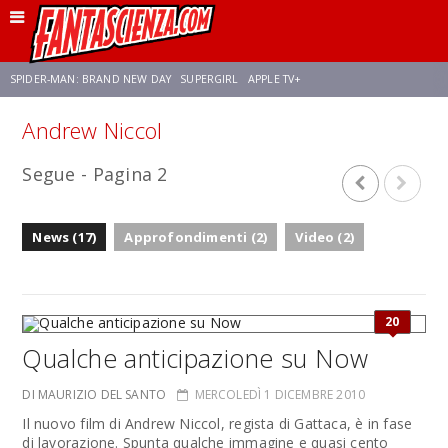
SPIDER-MAN: BRAND NEW DAY
SUPERGIRL
APPLE TV+
Andrew Niccol
FRANCO RICCIARDIELLO
ZENDAYA
AVENGERS: DOOMSDAY
STAR TREK
Segue - Pagina 2
NETFLIX
SADIE SINK
STAR TREK: STRANGE NEW WORLDS
News (17)
Approfondimenti (2)
Video (2)
20
Qualche anticipazione su Now
DI MAURIZIO DEL SANTO
MERCOLEDÌ 1 DICEMBRE 2010
Il nuovo film di Andrew Niccol, regista di Gattaca, è in fase
di lavorazione. Spunta qualche immagine e quasi cento