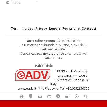
4 FOTO
Termini d'uso
Privacy
Regole
Redazione
Contatti
Fantascienza.com
- ISSN 1974-8248 -
Registrazione tribunale di Milano, n. 521 del 5
settembre 2006.
©2003
Associazione Delos Books
. Partita Iva
04029050962.
Pubblicità:
EADV s.r.l.
- Via Luigi
Capuana, 11 - 95030
Tremestieri Etneo (CT) -
Italy
www.eadv.it - info@eadv.it - Tel: +39.0952830326