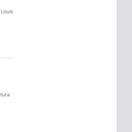
 Louis
n
rtura