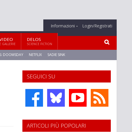
Informazioni
Login/Registrati
VIDEO
DELOS
E GALLERIE
SCIENCE FICTION
S: DOOMSDAY
NETFLIX
SADIE SINK
SEGUICI SU
ARTICOLI PIÙ POPOLARI