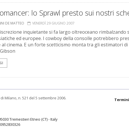
mancer: lo Sprawl presto sui nostri sch
NNI DE MATTEO
VENERDÌ 29 GIUGNO 2007
iscrezione inquietante si fa largo oltreoceano rimbalzando s
siatiche ed europee. I cowboy della consolle potrebbero pre
 al cinema. E un forte scetticismo monta tra gli estimatori di
 Gibson
GI
di Milano, n. 521 del 5 settembre 2006.
Termini
95030 Tremestieri Etneo (CT) - Italy
9.0952830326