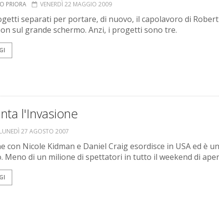
TO PRIORA
VENERDÌ 22 MAGGIO 2009
getti separati per portare, di nuovo, il capolavoro di Robert
on sul grande schermo. Anzi, i progetti sono tre.
GI
nta l'Invasione
LUNEDÌ 27 AGOSTO 2007
one con Nicole Kidman e Daniel Craig esordisce in USA ed è u
o. Meno di un milione di spettatori in tutto il weekend di ape
GI