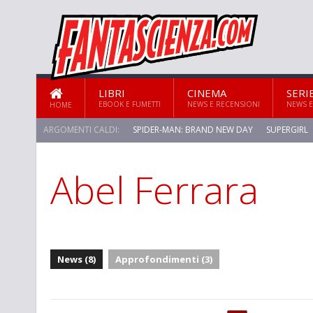
LIBRI
CINEMA
SERI
EBOOK E FUMETTI
NEWS E RECENSIONI
NEWS E
HOME
ARGOMENTI CALDI:
SPIDER-MAN: BRAND NEW DAY
SUPERGIRL
Abel Ferrara
STAR TREK: STRANGE NEW WORLDS
News (8)
Approfondimenti (3)