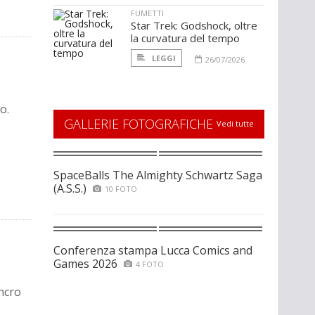
FUMETTI
Star Trek: Godshock, oltre
la curvatura del tempo
LEGGI
26/07/2026
o.
GALLERIE FOTOGRAFICHE
Vedi tutte
SpaceBalls The Almighty Schwartz Saga
(A.S.S.)
10 FOTO
Conferenza stampa Lucca Comics and
Games 2026
4 FOTO
ncro