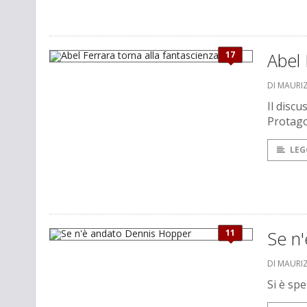
17
Abel 
DI MAURI
Il discu
Protago
LEG
11
Se n
DI MAURI
Si è sp