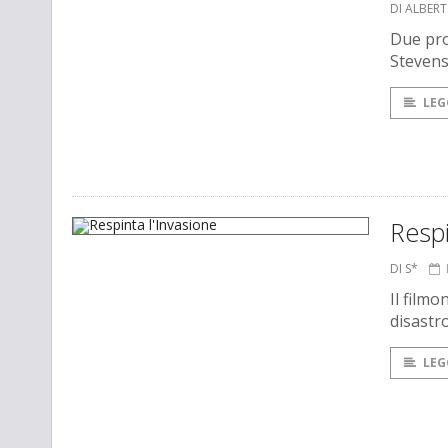
DI ALBER
Due pro
Stevens
LEG
Respi
DI S*
Il film
disastr
LEG