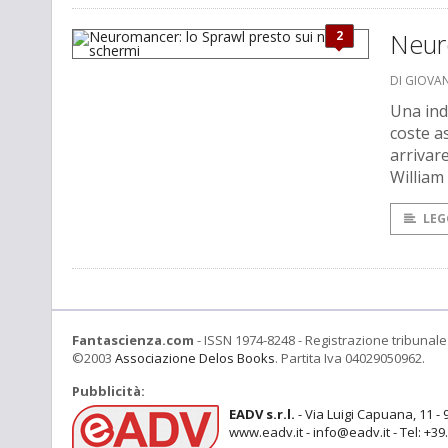
2
Neuro
DI GIOVA
Una ind
coste a
arrivare
William
LEG
Fantascienza.com
- ISSN 1974-8248 - Registrazione tribunale 
©2003
Associazione Delos Books
. Partita Iva 04029050962.
Pubblicità:
EADV s.r.l.
- Via Luigi Capuana, 11 - 
www.eadv.it - info@eadv.it - Tel: +3