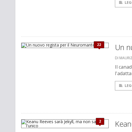
LEG
22
Un n
DI MAURI
Il canad
l'adatt
LEG
2
Keanu