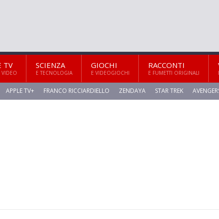
E TV
SCIENZA
GIOCHI
RACCONTI
 VIDEO
E TECNOLOGIA
E VIDEOGIOCHI
E FUMETTI ORIGINALI
APPLE TV+
FRANCO RICCIARDIELLO
ZENDAYA
STAR TREK
AVENGER