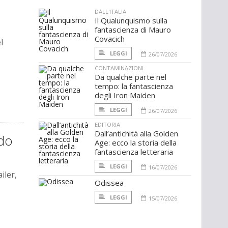
DALL'ITALIA
Il Qualunquismo sulla
fantascienza di Mauro
Covacich
l
LEGGI
26/07/2026
CONTAMINAZIONI
Da qualche parte nel
tempo: la fantascienza
degli Iron Maiden
LEGGI
26/07/2026
EDITORIA
Dall’antichità alla Golden
ndo
Age: ecco la storia della
fantascienza letteraria
LEGGI
16/07/2026
iler,
Odissea
LEGGI
15/07/2026