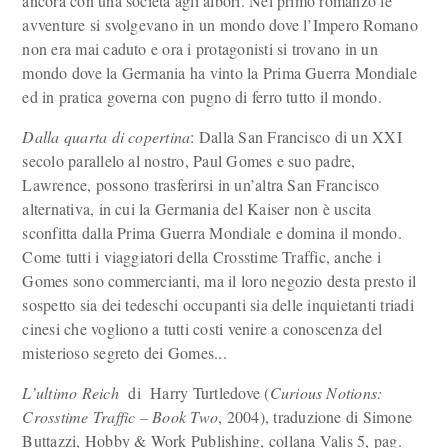
ancora con una società agli albori. Nel primo romanzo le
avventure si svolgevano in un mondo dove l’Impero Romano
non era mai caduto e ora i protagonisti si trovano in un
mondo dove la Germania ha vinto la Prima Guerra Mondiale
ed in pratica governa con pugno di ferro tutto il mondo.
Dalla quarta di copertina
: Dalla San Francisco di un XXI
secolo parallelo al nostro, Paul Gomes e suo padre,
Lawrence, possono trasferirsi in un’altra San Francisco
alternativa, in cui la Germania del Kaiser non è uscita
sconfitta dalla Prima Guerra Mondiale e domina il mondo.
Come tutti i viaggiatori della Crosstime Traffic, anche i
Gomes sono commercianti, ma il loro negozio desta presto il
sospetto sia dei tedeschi occupanti sia delle inquietanti triadi
cinesi che vogliono a tutti costi venire a conoscenza del
misterioso segreto dei Gomes...
L’ultimo Reich
di Harry Turtledove (
Curious Notions:
Crosstime Traffic – Book Two
, 2004), traduzione di Simone
Buttazzi, Hobby & Work Publishing, collana Valis 5, pag.