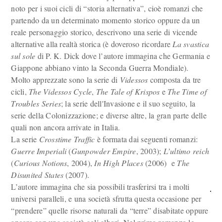
noto per i suoi cicli di “storia alternativa”, cioè romanzi che
partendo da un determinato momento storico oppure da un
reale personaggio storico, descrivono una serie di vicende
alternative alla realtà storica (è doveroso ricordare
La svastica
sul sole
di P. K. Dick dove l’autore immagina che Germania e
Giappone abbiano vinto la Seconda Guerra Mondiale).
Molto apprezzate sono la serie di
Videssos
composta da tre
cicli,
The Videssos Cycle
,
The Tale of Krispos
e
The Time of
Troubles Series
; la serie dell'Invasione e il suo seguito, la
serie della Colonizzazione; e diverse altre, la gran parte delle
quali non ancora arrivate in Italia.
La serie
Crosstime Traffic
è formata dai seguenti romanzi:
Guerre Imperiali
(
Gunpowder Empire
, 2003);
L’ultimo reich
(
Curious Notions
, 2004),
In High Places
(2006) e
The
Disunited States
(2007).
L’autore immagina che sia possibili trasferirsi tra i molti
universi paralleli, e una società sfrutta questa occasione per
“prendere” quelle risorse naturali da “terre” disabitate oppure