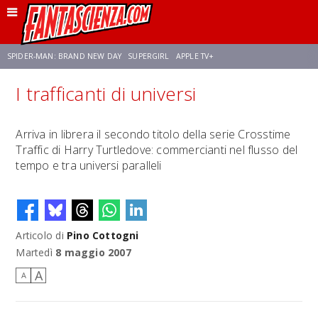
SPIDER-MAN: BRAND NEW DAY
SUPERGIRL
APPLE TV+
I trafficanti di universi
FRANCO RICCIARDIELLO
ZENDAYA
STAR TREK
AVENGERS: DOOMSDAY
Arriva in librera il secondo titolo della serie Crosstime
Traffic di Harry Turtledove: commercianti nel flusso del
NETFLIX
SADIE SINK
STAR TREK: STRANGE NEW WORLDS
tempo e tra universi paralleli
Articolo di
Pino Cottogni
Martedì
8 maggio 2007
A
A