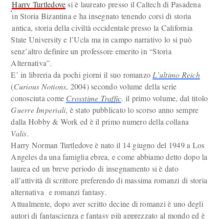
Harry Turtledove
si è laureato presso il Caltech di Pasadena
in Storia Bizantina e ha insegnato tenendo corsi di storia
antica, storia della civiltà occidentale presso la California
State University e l’Ucla ma in campo narrativo lo si può
senz’altro definire un professore emerito in “Storia
Alternativa”.
E’ in libreria da pochi giorni il suo romanzo
L’ultimo Reich
(
Curious Notions
, 2004) secondo volume della serie
conosciuta come
Crosstime Traffic
. il primo volume, dal titolo
Guerre Imperiali
, è stato pubblicato lo scorso anno sempre
dalla Hobby & Work ed è il primo numero della collana
Valis
.
Harry Norman Turtledove è nato il 14 giugno del 1949 a Los
Angeles da una famiglia ebrea, e come abbiamo detto dopo la
laurea ed un breve periodo di insegnamento si è dato
all’attività di scrittore preferendo di massima romanzi di storia
alternativa e romanzi fantasy.
Attualmente, dopo aver scritto decine di romanzi è uno degli
autori di fantascienza e fantasy più apprezzato al mondo ed è