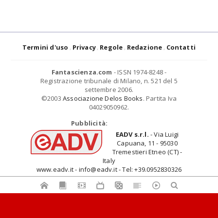
Termini d'uso
Privacy
Regole
Redazione
Contatti
Fantascienza.com
- ISSN 1974-8248 -
Registrazione tribunale di Milano, n. 521 del 5
settembre 2006.
©2003
Associazione Delos Books
. Partita Iva
04029050962.
Pubblicità:
EADV s.r.l.
- Via Luigi
Capuana, 11 - 95030
Tremestieri Etneo (CT) -
Italy
www.eadv.it - info@eadv.it - Tel: +39.0952830326