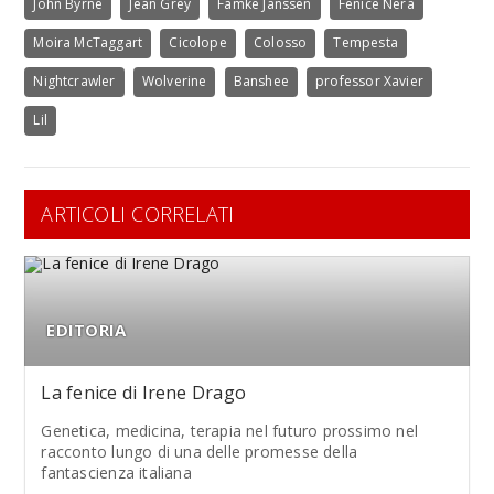
John Byrne
Jean Grey
Famke Janssen
Fenice Nera
Moira McTaggart
Cicolope
Colosso
Tempesta
Nightcrawler
Wolverine
Banshee
professor Xavier
Lil
ARTICOLI CORRELATI
EDITORIA
La fenice di Irene Drago
Genetica, medicina, terapia nel futuro prossimo nel
racconto lungo di una delle promesse della
fantascienza italiana