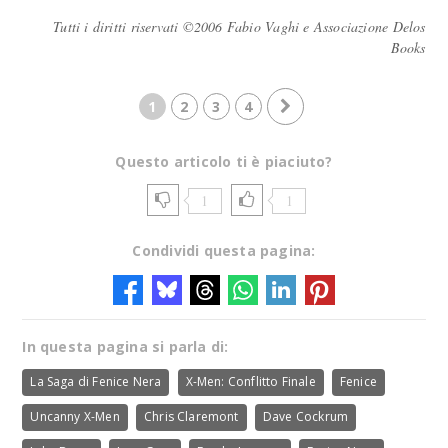
Tutti i diritti riservati ©2006 Fabio Vaghi e Associazione Delos
Books
1
2
3
4
Questo articolo ti è piaciuto?
1
1
Condividi questa pagina:
In questa pagina si parla di:
La Saga di Fenice Nera
X-Men: Conflitto Finale
Fenice
Uncanny X-Men
Chris Claremont
Dave Cockrum