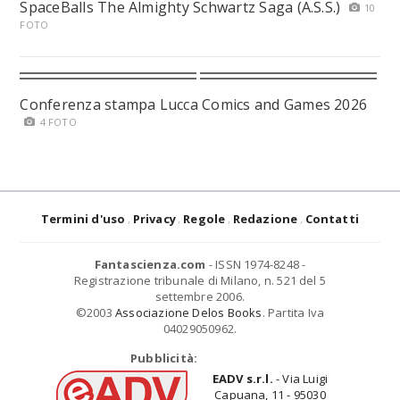
SpaceBalls The Almighty Schwartz Saga (A.S.S.)
10
FOTO
Conferenza stampa Lucca Comics and Games 2026
4 FOTO
Termini d'uso
Privacy
Regole
Redazione
Contatti
Fantascienza.com
- ISSN 1974-8248 -
Registrazione tribunale di Milano, n. 521 del 5
settembre 2006.
©2003
Associazione Delos Books
. Partita Iva
04029050962.
Pubblicità:
EADV s.r.l.
- Via Luigi
Capuana, 11 - 95030