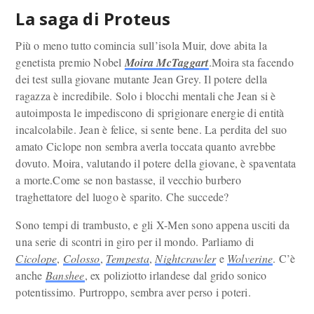
La saga di Proteus
Più o meno tutto comincia sull’isola Muir, dove abita la
genetista premio Nobel
Moira McTaggart
.Moira sta facendo
dei test sulla giovane mutante Jean Grey. Il potere della
ragazza è incredibile. Solo i blocchi mentali che Jean si è
autoimposta le impediscono di sprigionare energie di entità
incalcolabile. Jean è felice, si sente bene. La perdita del suo
amato Ciclope non sembra averla toccata quanto avrebbe
dovuto. Moira, valutando il potere della giovane, è spaventata
a morte.Come se non bastasse, il vecchio burbero
traghettatore del luogo è sparito. Che succede?
Sono tempi di trambusto, e gli X-Men sono appena usciti da
una serie di scontri in giro per il mondo. Parliamo di
Cicolope
,
Colosso
,
Tempesta
,
Nightcrawler
e
Wolverine
. C’è
anche
Banshee
, ex poliziotto irlandese dal grido sonico
potentissimo. Purtroppo, sembra aver perso i poteri.