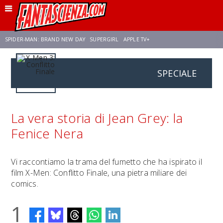
SPIDER-MAN: BRAND NEW DAY
SUPERGIRL
APPLE TV+
SPECIALE
FRANCO RICCIARDIELLO
ZENDAYA
STAR TREK
AVENGERS: DOOMSDAY
NETFLIX
SADIE SINK
STAR TREK: STRANGE NEW WORLDS
La vera storia di Jean Grey: la
Fenice Nera
Vi raccontiamo la trama del fumetto che ha ispirato il
film X-Men: Conflitto Finale, una pietra miliare dei
comics.
1