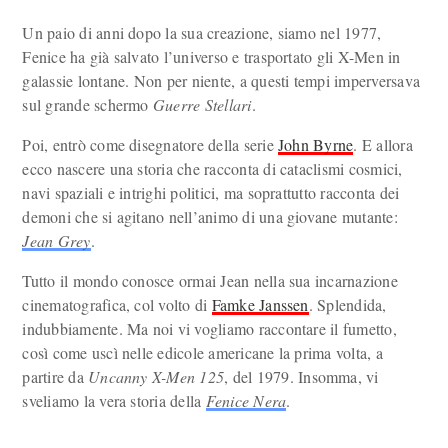
Un paio di anni dopo la sua creazione, siamo nel 1977,
Fenice ha già salvato l’universo e trasportato gli X-Men in
galassie lontane. Non per niente, a questi tempi imperversava
sul grande schermo
Guerre Stellari
.
Poi, entrò come disegnatore della serie
John Byrne
. E allora
ecco nascere una storia che racconta di cataclismi cosmici,
navi spaziali e intrighi politici, ma soprattutto racconta dei
demoni che si agitano nell’animo di una giovane mutante:
Jean Grey
.
Tutto il mondo conosce ormai Jean nella sua incarnazione
cinematografica, col volto di
Famke Janssen
. Splendida,
indubbiamente. Ma noi vi vogliamo raccontare il fumetto,
così come uscì nelle edicole americane la prima volta, a
partire da
Uncanny X-Men 125
, del 1979. Insomma, vi
sveliamo la vera storia della
Fenice Nera
.