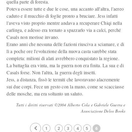
quella parte di foresta.
Poteva essere tutte e due le cose, una accanto all'altra, l'aereo
caduto e il mucchio di foglie pronto a bruciare. Jess infatti
l'aveva visto proprio mentre andava a recuperare Chiqi nella
carlinga, e adesso era tornato a spazzarlo via a calci, perché
Casals non morisse invano.
Erano anni che nessuna delle fazioni riusciva a sciamare, e di
lì a poche ore l'evoluzione della nuova casta sarebbe stata
completa: milioni di alati avrebbero conquistato la regione.
La battaglia era vinta, ma la guerra non era finita. La sua e di
Casals forse. Non l'altra, la guerra degli insetti.
Jess, a distanza, fissò le termiti che lavoravano alacremente
sui due corpi. Fece un gesto con la mano, come se scacciasse
delle mosche, ma era soltanto un saluto.
Tutti i diritti riservati ©2004 Alberto Cola e Gabriele Guerra e
Associazione Delos Books
1
2
3
4
5
6