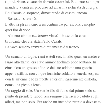
riproduzione, ci sarebbe dovuto essere lui. Era necessario per
mandare avanti un processo ad altissima richiesta di energia.
Poi Casals lo sorprese, dimostrando di esserci ancora.
- Rosso... - sussurrò.
L'altro si gli avvicinò a un centimetro per ascoltare meglio
quel filo di voce.
- Almeno abbiamo...
hanno
vinto? - biascicò la cosa
brulicante che era stata Pablo Casals.
La voce sembrò arrivare direttamente dal tronco.
Un cumulo di foglie, rami e steli secchi, alto quasi un metro e
largo altrettanto, era stato ammonticchiato poco lontano. In
cima c'era un grosso afide, e dal suo addome una goccia
appena stillata, con cinque formiche soldato a tenerla sospesa
con le antenne e le zampette anteriori, leggermente distorta,
come una piccola lente.
Un raggio di sole. Un sottile filo di fumo dal primo stelo sul
punto di prendere fuoco.
Sabotaggio
era l'aereo caduto sugli
alberi, ma non solo. Era anche un incendio pronto a devastare