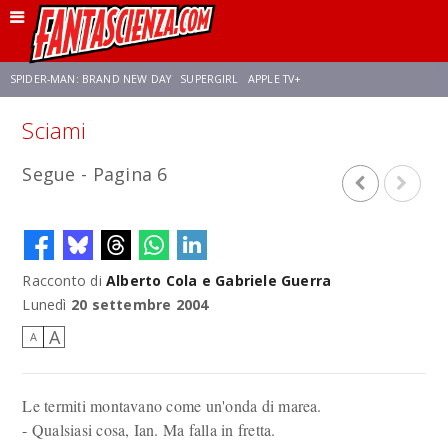
SPIDER-MAN: BRAND NEW DAY
SUPERGIRL
APPLE TV+
Sciami
FRANCO RICCIARDIELLO
ZENDAYA
AVENGERS: DOOMSDAY
STAR TREK
Segue - Pagina 6
NETFLIX
SADIE SINK
STAR TREK: STRANGE NEW WORLDS
Racconto di
Alberto Cola e Gabriele Guerra
Lunedì
20 settembre 2004
A
A
Le termiti montavano come un'onda di marea.
- Qualsiasi cosa, Ian. Ma falla in fretta.