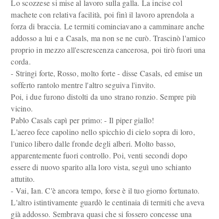
Lo scozzese si mise al lavoro sulla galla. La incise col
machete con relativa facilità, poi finì il lavoro aprendola a
forza di braccia. Le termiti cominciavano a camminare anche
addosso a lui e a Casals, ma non se ne curò. Trascinò l'amico
proprio in mezzo all'escrescenza cancerosa, poi tirò fuori una
corda.
- Stringi forte, Rosso, molto forte - disse Casals, ed emise un
sofferto rantolo mentre l'altro seguiva l'invito.
Poi, i due furono distolti da uno strano ronzio. Sempre più
vicino.
Pablo Casals capì per primo: - Il piper giallo!
L'aereo fece capolino nello spicchio di cielo sopra di loro,
l'unico libero dalle fronde degli alberi. Molto basso,
apparentemente fuori controllo. Poi, venti secondi dopo
essere di nuovo sparito alla loro vista, seguì uno schianto
attutito.
- Vai, Ian. C'è ancora tempo, forse è il tuo giorno fortunato.
L'altro istintivamente guardò le centinaia di termiti che aveva
già addosso. Sembrava quasi che si fossero concesse una