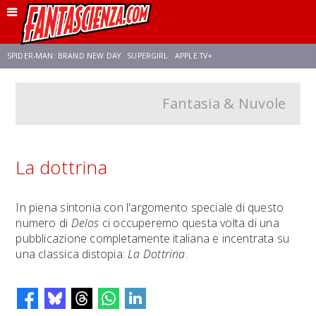
SPIDER-MAN: BRAND NEW DAY
SUPERGIRL
APPLE TV+
Fantasia & Nuvole
FRANCO RICCIARDIELLO
ZENDAYA
STAR TREK
AVENGERS: DOOMSDAY
NETFLIX
SADIE SINK
STAR TREK: STRANGE NEW WORLDS
La dottrina
In piena sintonia con l'argomento speciale di questo
numero di
Delos
ci occuperemo questa volta di una
pubblicazione completamente italiana e incentrata su
una classica distopia:
La Dottrina
.