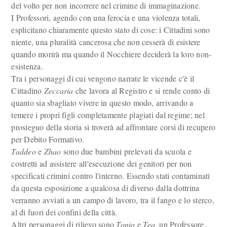
del volto per non incorrere nel crimine di immaginazione.
I Professori, agendo con una ferocia e una violenza totali,
esplicitano chiaramente questo stato di cose: i Cittadini sono
niente, una pluralità cancerosa che non cesserà di esistere
quando morirà ma quando il Nocchiere deciderà la loro non-
esistenza.
Tra i personaggi di cui vengono narrate le vicende c'è il
Cittadino
Zeccaria
che lavora al Registro e si rende conto di
quanto sia sbagliato vivere in questo modo, arrivando a
temere i propri figli completamente plagiati dal regime; nel
prosieguo della storia si troverà ad affrontare corsi di recupero
per Debito Formativo.
Taddeo
e
Zhao
sono due bambini prelevati da scuola e
costretti ad assistere all'esecuzione dei genitori per non
specificati crimini contro l'interno. Essendo stati contaminati
da questa esposizione a qualcosa di diverso dalla dottrina
verranno avviati a un campo di lavoro, tra il fango e lo sterco,
al di fuori dei confini della città.
Altri personaggi di rilievo sono
Tonio
e
Tea
, un Professore,