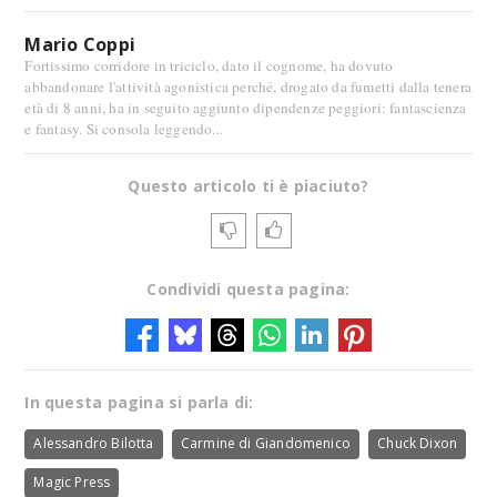
Mario Coppi
Fortissimo corridore in triciclo, dato il cognome, ha dovuto
abbandonare l'attività agonistica perché, drogato da fumetti dalla tenera
età di 8 anni, ha in seguito aggiunto dipendenze peggiori: fantascienza
e fantasy. Si consola leggendo...
Questo articolo ti è piaciuto?
Condividi questa pagina:
In questa pagina si parla di:
Alessandro Bilotta
Carmine di Giandomenico
Chuck Dixon
Magic Press