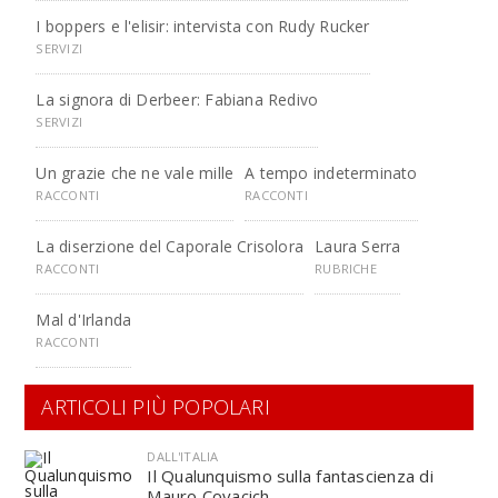
I boppers e l'elisir: intervista con Rudy Rucker
SERVIZI
La signora di Derbeer: Fabiana Redivo
SERVIZI
Un grazie che ne vale mille
A tempo indeterminato
RACCONTI
RACCONTI
La diserzione del Caporale Crisolora
Laura Serra
RACCONTI
RUBRICHE
Mal d'Irlanda
RACCONTI
ARTICOLI PIÙ POPOLARI
DALL'ITALIA
Il Qualunquismo sulla fantascienza di
Mauro Covacich