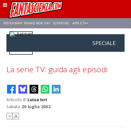
SPIDER-MAN: BRAND NEW DAY
SUPERGIRL
APPLE TV+
SPECIALE
FRANCO RICCIARDIELLO
ZENDAYA
STAR TREK
AVENGERS: DOOMSDAY
NETFLIX
SADIE SINK
STAR TREK: STRANGE NEW WORLDS
La serie TV: guida agli episodi
Articolo di
Luisa Iori
Sabato
20 luglio 2002
A
A