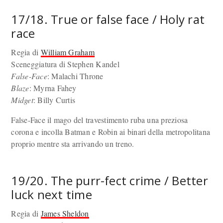
17/18. True or false face / Holy rat
race
Regia di
William Graham
Sceneggiatura di Stephen Kandel
False-Face
: Malachi Throne
Blaze
: Myrna Fahey
Midget
: Billy Curtis
False-Face il mago del travestimento ruba una preziosa
corona e incolla Batman e Robin ai binari della metropolitana
proprio mentre sta arrivando un treno.
19/20. The purr-fect crime / Better
luck next time
Regia di
James Sheldon