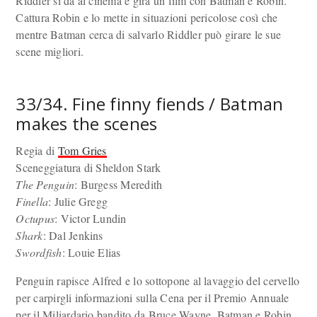
Riddler si dà al cinema e gira un film con Batman e Robin.
Cattura Robin e lo mette in situazioni pericolose così che
mentre Batman cerca di salvarlo Riddler può girare le sue
scene migliori.
33/34. Fine finny fiends / Batman
makes the scenes
Regia di
Tom Gries
Sceneggiatura di Sheldon Stark
The Penguin
: Burgess Meredith
Finella
: Julie Gregg
Octupus
: Victor Lundin
Shark
: Dal Jenkins
Swordfish
: Louie Elias
Penguin rapisce Alfred e lo sottopone al lavaggio del cervello
per carpirgli informazioni sulla Cena per il Premio Annuale
per il Miliardario bandito da Bruce Wayne. Batman e Robin