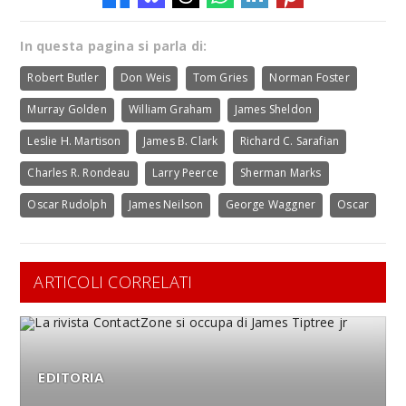
In questa pagina si parla di:
Robert Butler
Don Weis
Tom Gries
Norman Foster
Murray Golden
William Graham
James Sheldon
Leslie H. Martison
James B. Clark
Richard C. Sarafian
Charles R. Rondeau
Larry Peerce
Sherman Marks
Oscar Rudolph
James Neilson
George Waggner
Oscar
ARTICOLI CORRELATI
EDITORIA