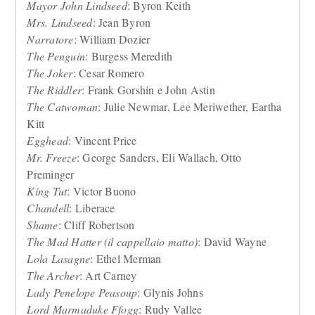
Mayor John Lindseed
: Byron Keith
Mrs. Lindseed
: Jean Byron
Narratore
: William Dozier
The Penguin
: Burgess Meredith
The Joker
: Cesar Romero
The Riddler
: Frank Gorshin e John Astin
The Catwoman
: Julie Newmar, Lee Meriwether, Eartha
Kitt
Egghead
: Vincent Price
Mr. Freeze
: George Sanders, Eli Wallach, Otto
Preminger
King Tut
: Victor Buono
Chandell
: Liberace
Shame
: Cliff Robertson
The Mad Hatter (il cappellaio matto)
: David Wayne
Lola Lasagne
: Ethel Merman
The Archer
: Art Carney
Lady Penelope Peasoup
: Glynis Johns
Lord Marmaduke Ffogg
: Rudy Vallee