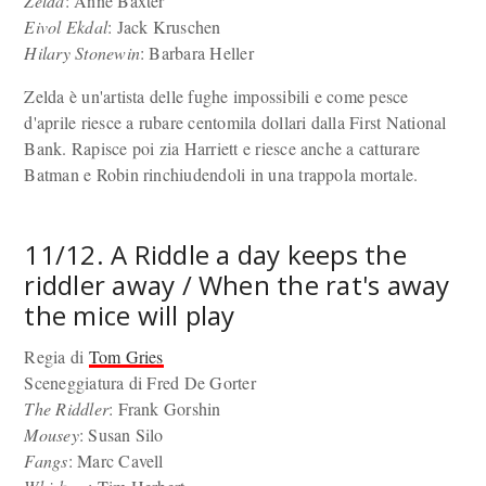
Zelda
: Anne Baxter
Eivol Ekdal
: Jack Kruschen
Hilary Stonewin
: Barbara Heller
Zelda è un'artista delle fughe impossibili e come pesce
d'aprile riesce a rubare centomila dollari dalla First National
Bank. Rapisce poi zia Harriett e riesce anche a catturare
Batman e Robin rinchiudendoli in una trappola mortale.
11/12. A Riddle a day keeps the
riddler away / When the rat's away
the mice will play
Regia di
Tom Gries
Sceneggiatura di Fred De Gorter
The Riddler
: Frank Gorshin
Mousey
: Susan Silo
Fangs
: Marc Cavell