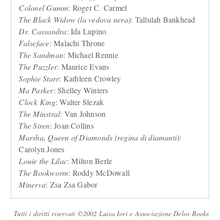
Colonel Gumm
: Roger C. Carmel
The Black Widow (la vedova nera)
: Tallulah Bankhead
Dr. Cassandra
: Ida Lupino
Falseface
: Malachi Throne
The Sandman
: Michael Rennie
The Puzzler
: Maurice Evans
Sophie Starr
: Kathleen Crowley
Ma Parker
: Shelley Winters
Clock King
: Walter Slezak
The Minstral
: Van Johnson
The Siren
: Joan Collins
Marsha, Queen of Diamonds (regina di diamanti)
:
Carolyn Jones
Louie the Lilac
: Milton Berle
The Bookworm
: Roddy McDowall
Minerva
: Zsa Zsa Gabor
Tutti i diritti riservati ©2002 Luisa Iori e Associazione Delos Books