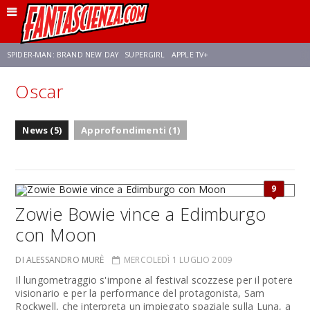
SPIDER-MAN: BRAND NEW DAY
SUPERGIRL
APPLE TV+
Oscar
FRANCO RICCIARDIELLO
ZENDAYA
STAR TREK
AVENGERS: DOOMSDAY
News (5)
Approfondimenti (1)
NETFLIX
SADIE SINK
STAR TREK: STRANGE NEW WORLDS
9
Zowie Bowie vince a Edimburgo
con Moon
DI ALESSANDRO MURÈ
MERCOLEDÌ 1 LUGLIO 2009
Il lungometraggio s'impone al festival scozzese per il potere
visionario e per la performance del protagonista, Sam
Rockwell, che interpreta un impiegato spaziale sulla Luna, a