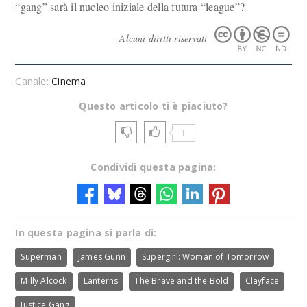
“gang” sarà il nucleo iniziale della futura “league”?
Alcuni diritti riservati
Canale:
Cinema
Questo articolo ti è piaciuto?
1
Condividi questa pagina:
In questa pagina si parla di:
Superman
James Gunn
Supergirl: Woman of Tomorrow
Milly Alcock
Lanterns
The Brave and the Bold
Clayface
Justice Gang