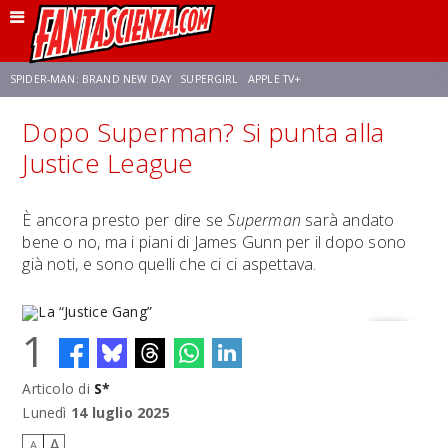
SPIDER-MAN: BRAND NEW DAY
SUPERGIRL
APPLE TV+
Dopo Superman? Si punta alla
FRANCO RICCIARDIELLO
ZENDAYA
AVENGERS: DOOMSDAY
STAR TREK
Justice League
NETFLIX
SADIE SINK
STAR TREK: STRANGE NEW WORLDS
È ancora presto per dire se
Superman
sarà andato
bene o no, ma i piani di James Gunn per il dopo sono
già noti, e sono quelli che ci ci aspettava.
1
Articolo di
S*
La “Justice Gang”
Lunedì
14 luglio 2025
A
A