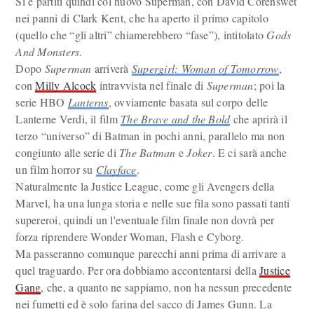
Si è partiti quindi col nuovo Superman, con David Corenswet
nei panni di Clark Kent, che ha aperto il primo capitolo
(quello che “gli altri” chiamerebbero “fase”), intitolato
Gods
And Monsters
.
Dopo
Superman
arriverà
Supergirl: Woman of Tomorrow
,
con
Milly Alcock
intravvista nel finale di
Superman
; poi la
serie HBO
Lanterns
, ovviamente basata sul corpo delle
Lanterne Verdi, il film
The Brave and the Bold
che aprirà il
terzo “universo” di Batman in pochi anni, parallelo ma non
congiunto alle serie di
The Batman
e
Joker
. E ci sarà anche
un film horror su
Clayface
.
Naturalmente la Justice League, come gli Avengers della
Marvel, ha una lunga storia e nelle sue fila sono passati tanti
supereroi, quindi un l'eventuale film finale non dovrà per
forza riprendere Wonder Woman, Flash e Cyborg.
Ma passeranno comunque parecchi anni prima di arrivare a
quel traguardo. Per ora dobbiamo accontentarsi della
Justice
Gang
, che, a quanto ne sappiamo, non ha nessun precedente
nei fumetti ed è solo farina del sacco di James Gunn. La