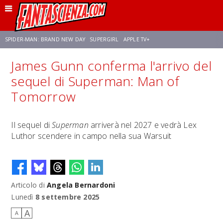
SPIDER-MAN: BRAND NEW DAY
SUPERGIRL
APPLE TV+
James Gunn conferma l'arrivo del
FRANCO RICCIARDIELLO
ZENDAYA
STAR TREK
AVENGERS: DOOMSDAY
sequel di Superman: Man of
Tomorrow
NETFLIX
SADIE SINK
STAR TREK: STRANGE NEW WORLDS
Il sequel di
Superman
arriverà nel 2027 e vedrà Lex
Luthor scendere in campo nella sua Warsuit
Articolo di
Angela Bernardoni
Lunedì
8 settembre 2025
A
A