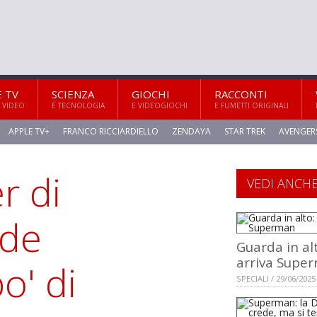
E TV
SCIENZA
GIOCHI
RACCONTI
 VIDEO
E TECNOLOGIA
E VIDEOGIOCHI
E FUMETTI ORIGINALI
APPLE TV+
FRANCO RICCIARDIELLO
ZENDAYA
STAR TREK
AVENGER
r di
VEDI ANCH
ede
Guarda in al
arriva Supe
o' di
SPECIALI / 29/06/2025