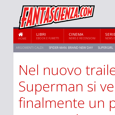
LIBRI
CINEMA
SERI
EBOOK E FUMETTI
NEWS E RECENSIONI
NEWS E
HOME
ARGOMENTI CALDI:
SPIDER-MAN: BRAND NEW DAY
SUPERGIRL
Nel nuovo traile
STAR TREK: STRANGE NEW WORLDS
Superman si v
finalmente un p