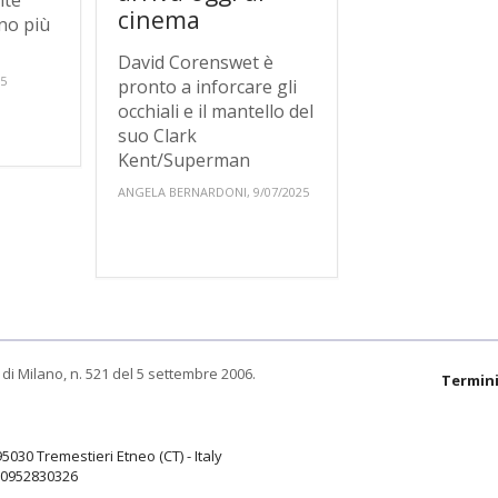
nte
cinema
ono più
David Corenswet è
25
pronto a inforcare gli
occhiali e il mantello del
suo Clark
Kent/Superman
ANGELA BERNARDONI, 9/07/2025
di Milano, n. 521 del 5 settembre 2006.
Termini
95030 Tremestieri Etneo (CT) - Italy
9.0952830326