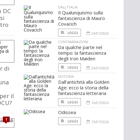
DALL'ITALIA
a DC
Il Qualunquismo sulla
si
fantascienza di Mauro
stro
Covacich
LEGGI
26/07/2026
CONTAMINAZIONI
Da qualche parte nel
tempo: la fantascienza
degli Iron Maiden
r di
LEGGI
26/07/2026
EDITORIA
 una
Dall’antichità alla Golden
Age: ecco la storia della
fantascienza letteraria
er il
 DCU?
LEGGI
16/07/2026
Odissea
1
LEGGI
15/07/2026