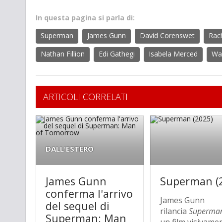
In questa pagina si parla di:
Superman
James Gunn
David Corenswet
Rac
Nathan Fillion
Edi Gathegi
Isabela Merced
Wa
ARTICOLI CORRELATI
DALL'ESTERO
James Gunn
Superman (
conferma l'arrivo
James Gunn
del sequel di
rilancia
Superma
Superman: Man