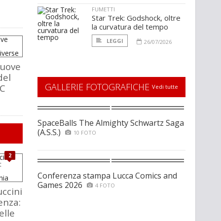
FUMETTI
Star Trek: Godshock, oltre
la curvatura del tempo
LEGGI
26/07/2026
nuove
del
GALLERIE FOTOGRAFICHE
DC
Vedi tutte
SpaceBalls The Almighty Schwartz Saga
(A.S.S.)
10 FOTO
2
Conferenza stampa Lucca Comics and
Games 2026
4 FOTO
ccini
enza:
elle