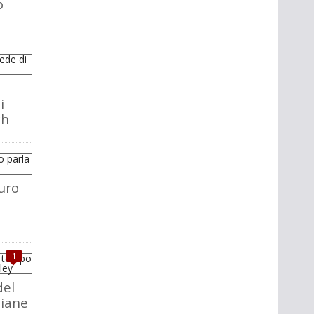
o
i
ch
uro
1
del
liane