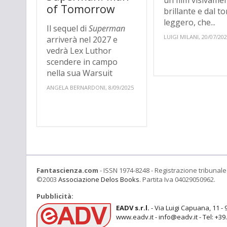
un film visivame
of Tomorrow
brillante e dal t
leggero, che...
Il sequel di
Superman
LUIGI MILANI, 20/07/20
arriverà nel 2027 e
vedrà Lex Luthor
scendere in campo
nella sua Warsuit
ANGELA BERNARDONI, 8/09/2025
Fantascienza.com
- ISSN 1974-8248 - Registrazione tribunale 
©2003
Associazione Delos Books
. Partita Iva 04029050962.
Pubblicità:
EADV s.r.l.
- Via Luigi Capuana, 11 - 
www.eadv.it - info@eadv.it - Tel: +3