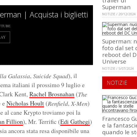
trailer di
Superman
rman | Acquista i biglietti
NOTIZIE / 20/12/2024
UTUBE
LAY
Superman: 
foto dal set 
reboot del 
Universe
NOTIZIE / 5/07/2024
,
), il
lla Galassia
Suicide Squad
NOTIZIE
ma italiani il prossimo 9 luglio e
 Clark Kent,
Rachel Brosnahan
(
The
e e
Nicholas Hoult
(
,
)
Renfield
X-Men
e al cane Krypto troviamo poi la
Francesco Gu
n Fillion
), Mr. Terrific (
Edi Gathegi
)
e la fantasci
sia ancora stata resa disponibile una
quando le st