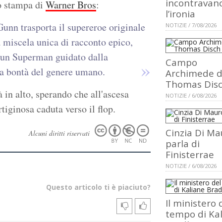
incontravan
to stampa di
Warner Bros
:
l’ironia
Gunn trasporta il supereroe originale
NOTIZIE / 7/08/2026
 miscela unica di racconto epico,
i un Superman guidato dalla
Campo
la bontà del genere umano.
Archimede d
Thomas Dis
 in alto, sperando che all'ascesa
NOTIZIE / 6/08/2026
tiginosa caduta verso il flop.
Cinzia Di Ma
Alcuni diritti riservati
parla di
Finisterrae
NOTIZIE / 6/08/2026
Questo articolo ti è piaciuto?
Il ministero 
tempo di Ka