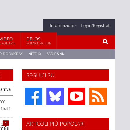
Informazioni
Login/Registrati
VIDEO
DELOS
E GALLERIE
SCIENCE FICTION
S: DOOMSDAY
NETFLIX
SADIE SINK
E
SEGUICI SU
to:
rman
ARTICOLI PIÙ POPOLARI
1