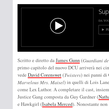
Supe
DA YO
P
Scritto e diretto da
James Gunn
(
Guardiani de
primo capitolo del nuovo DCU arriverà nei cine
vede
David Corenswet
(
) nei panni di
Twisters
) in quelli di Lois Lan
Marvelous Mrs. Maisel
come Lex Luthor. A completare il cast, insiem
Justice Gang composta da Guy Gardner (
Natha
e Hawkgirl (
Isabela Merced
). Nonostante non 