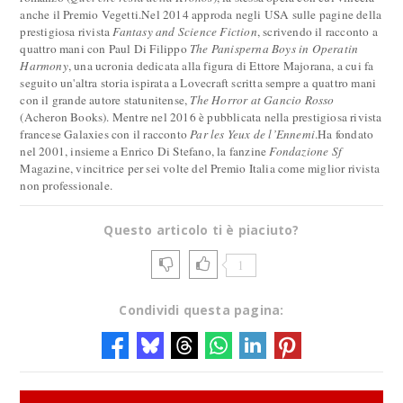
anche il Premio Vegetti.Nel 2014 approda negli USA sulle pagine della
prestigiosa rivista
Fantasy and Science Fiction
, scrivendo il racconto a
quattro mani con Paul Di Filippo
The Panisperna Boys in Operatin
Harmony
, una ucronia dedicata alla figura di Ettore Majorana, a cui fa
seguito un'altra storia ispirata a Lovecraft scritta sempre a quattro mani
con il grande autore statunitense,
The Horror at Gancio Rosso
(Acheron Books). Mentre nel 2016 è pubblicata nella prestigiosa rivista
francese Galaxies con il racconto
Par les Yeux de l’Ennemi
.Ha fondato
nel 2001, insieme a Enrico Di Stefano, la fanzine
Fondazione Sf
Magazine, vincitrice per sei volte del Premio Italia come miglior rivista
non professionale.
Questo articolo ti è piaciuto?
1
Condividi questa pagina: