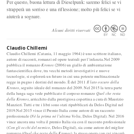
Per questo, buona lettura di Dieselpunk: saremo felici se vi
strapperà un sorriso e una riflessione; molto più felici se vi
aiuterà a sognare.
Alcuni diritti riservati
Claudio Chillemi
Claudio Chillemi (Catania, 11 maggio 1964) è uno scrittore italiano,
autore di racconti, romanzi ed opere teatrali per l’infanzia.Nel 2009
pubblica il romanzo
Kronos
(2006) un giallo di ambientazione
fantascientifica dove, tra vecchi metodi investigativi e nuove
tecnologie, si esplorerà un futuro in cui una potente multinazionale
regge in pugno i destini del mondo. È del 2011
Il lato oscuro della
Kronos
, seguito ideale del romanzo del 2009. Nel 2015 la terza parte
della lunga saga vede pubblicato il corposo romanzo
Quel che resta
della Kronos
, arricchito dalla prestigiosa copertina a cura di Maurizio
Manzieri. Tutti e tre i libri sono stati ripubblicati da Delos Digital nel
2019.Nel 2015 vince il Premio Italia come autore di un racconto
professionale (
Nè la prima né l'ultima Volta
, Delos Digital). Nel 2016
vince ancora una volta il premio Italia sia con il racconto professionale
(
Con gli occhi del nemico
, Delos Digital), sia come autore del miglior
romanzo (
Quel che resta della Kronos
), la stessa opera con cui vincerà