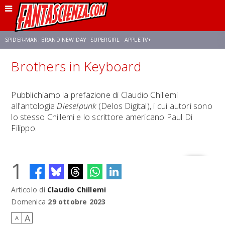
SPIDER-MAN: BRAND NEW DAY
SUPERGIRL
APPLE TV+
Brothers in Keyboard
FRANCO RICCIARDIELLO
ZENDAYA
STAR TREK
AVENGERS: DOOMSDAY
Pubblichiamo la prefazione di Claudio Chillemi
all'antologia
Dieselpunk
(Delos Digital), i cui autori sono
NETFLIX
SADIE SINK
STAR TREK: STRANGE NEW WORLDS
lo stesso Chillemi e lo scrittore americano Paul Di
Filippo.
1
Articolo di
Claudio Chillemi
Domenica
29 ottobre 2023
A
A