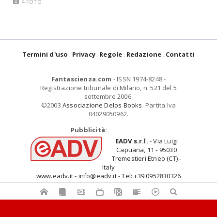
4 FOTO
Termini d'uso
Privacy
Regole
Redazione
Contatti
Fantascienza.com
- ISSN 1974-8248 -
Registrazione tribunale di Milano, n. 521 del 5
settembre 2006.
©2003
Associazione Delos Books
. Partita Iva
04029050962.
Pubblicità:
EADV s.r.l.
- Via Luigi
Capuana, 11 - 95030
Tremestieri Etneo (CT) -
Italy
www.eadv.it - info@eadv.it - Tel: +39.0952830326