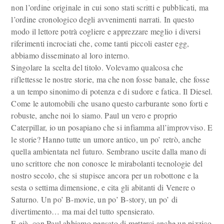
non l’ordine originale in cui sono stati scritti e pubblicati, ma
l’ordine cronologico degli avvenimenti narrati. In questo
modo il lettore potrà cogliere e apprezzare meglio i diversi
riferimenti incrociati che, come tanti piccoli easter egg,
abbiamo disseminato al loro interno.
Singolare la scelta del titolo. Volevamo qualcosa che
riflettesse le nostre storie, ma che non fosse banale, che fosse
a un tempo sinonimo di potenza e di sudore e fatica. Il Diesel.
Come le automobili che usano questo carburante sono forti e
robuste, anche noi lo siamo. Paul un vero e proprio
Caterpillar, io un posapiano che si infiamma all’improvviso. E
le storie? Hanno tutte un umore antico, un po’ retrò, anche
quella ambientata nel futuro. Sembrano uscite dalla mano di
uno scrittore che non conosce le mirabolanti tecnologie del
nostro secolo, che si stupisce ancora per un robottone e la
sesta o settima dimensione, e cita gli abitanti di Venere o
Saturno. Un po’ B-movie, un po’ B-story, un po’ di
divertimento… ma mai del tutto spensierato.
E già, con Paul abbiamo pensato di metterci anche un pizzico