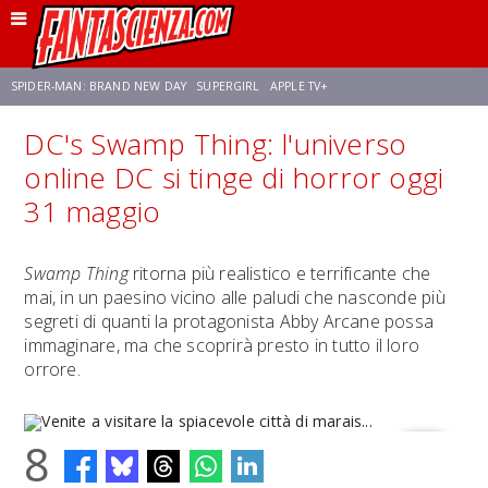
SPIDER-MAN: BRAND NEW DAY
SUPERGIRL
APPLE TV+
DC's Swamp Thing: l'universo
FRANCO RICCIARDIELLO
ZENDAYA
STAR TREK
AVENGERS: DOOMSDAY
online DC si tinge di horror oggi
31 maggio
NETFLIX
SADIE SINK
STAR TREK: STRANGE NEW WORLDS
Swamp Thing
ritorna più realistico e terrificante che
mai, in un paesino vicino alle paludi che nasconde più
segreti di quanti la protagonista Abby Arcane possa
immaginare, ma che scoprirà presto in tutto il loro
orrore.
8