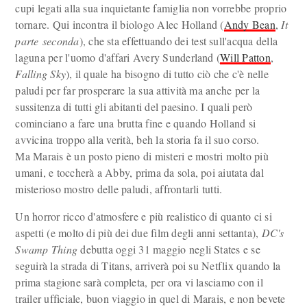
cupi legati alla sua inquietante famiglia non vorrebbe proprio
tornare. Qui incontra il biologo Alec Holland (
Andy Bean
,
It
parte
seconda
), che sta effettuando dei test sull'acqua della
laguna per l'uomo d'affari Avery Sunderland (
Will Patton
,
Falling Sky
), il quale ha bisogno di tutto ciò che c'è nelle
paludi per far prosperare la sua attività ma anche per la
sussitenza di tutti gli abitanti del paesino. I quali però
cominciano a fare una brutta fine e quando Holland si
avvicina troppo alla verità, beh la storia fa il suo corso.
Ma Marais è un posto pieno di misteri e mostri molto più
umani, e toccherà a Abby, prima da sola, poi aiutata dal
misterioso mostro delle paludi, affrontarli tutti.
Un horror ricco d'atmosfere e più realistico di quanto ci si
aspetti (e molto di più dei due film degli anni settanta),
DC's
Swamp Thing
debutta oggi 31 maggio negli States e se
seguirà la strada di Titans, arriverà poi su Netflix quando la
prima stagione sarà completa, per ora vi lasciamo con il
trailer ufficiale, buon viaggio in quel di Marais, e non bevete