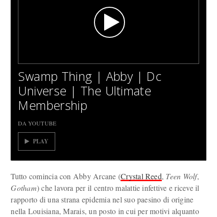
Swamp Thing | Abby | Dc
Universe | The Ultimate
Membership
DA YOUTUBE
PLAY
Tutto comincia con Abby Arcane (
Crystal Reed
,
Teen Wolf
,
Gotham
) che lavora per il centro malattie infettive e riceve il
rapporto di una strana epidemia nel suo paesino di origine
nella Louisiana, Marais, un posto in cui per motivi alquanto