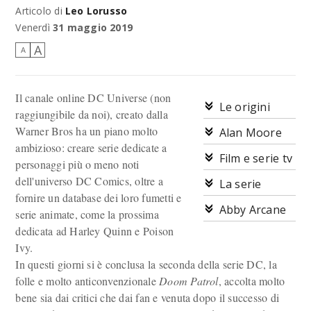
Articolo di
Leo Lorusso
Venite a visitare la spiacevole città di marais...
Venerdì
31 maggio 2019
A
A
Il canale online DC Universe (non
Le origini
raggiungibile da noi), creato dalla
Warner Bros ha un piano molto
Alan Moore
ambizioso: creare serie dedicate a
Film e serie tv
personaggi più o meno noti
dell'universo DC Comics, oltre a
La serie
fornire un database dei loro fumetti e
Abby Arcane
serie animate, come la prossima
dedicata ad Harley Quinn e Poison
Ivy.
In questi giorni si è conclusa la seconda della serie DC, la
folle e molto anticonvenzionale
Doom Patrol
, accolta molto
bene sia dai critici che dai fan e venuta dopo il successo di