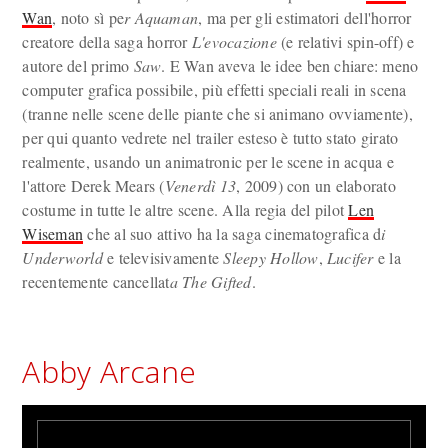
Wan
, noto sì pe
r Aquaman
, ma per gli estimatori dell'horror
creatore della saga horror
L'evocazione
(e relativi spin-off) e
autore del primo
Saw
. E Wan aveva le idee ben chiare: meno
computer grafica possibile, più effetti speciali reali in scena
(tranne nelle scene delle piante che si animano ovviamente),
per qui quanto vedrete nel trailer esteso è tutto stato girato
realmente, usando un animatronic per le scene in acqua e
l'attore Derek Mears (
Venerdì 13
, 2009) con un elaborato
costume in tutte le altre scene. Alla regia del pilot
Len
Wiseman
che al suo attivo ha la saga cinematografica d
i
Underworld
e televisivamente
Sleepy Hollow
,
Lucifer
e la
recentemente cancellat
a The Gifted
.
Abby Arcane