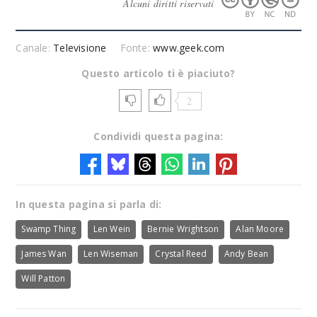
Alcuni diritti riservati
Canale:
Televisione
Fonte:
www.geek.com
Questo articolo ti è piaciuto?
2
Condividi questa pagina:
In questa pagina si parla di:
Swamp Thing
Len Wein
Bernie Wrightson
Alan Moore
James Wan
Len Wiseman
Crystal Reed
Andy Bean
Will Patton