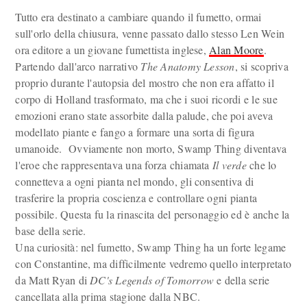
Tutto era destinato a cambiare quando il fumetto, ormai
sull'orlo della chiusura, venne passato dallo stesso Len Wein
ora editore a un giovane fumettista inglese,
Alan Moore
.
Partendo dall'arco narrativo
The Anatomy Lesson
, si scopriva
proprio durante l'autopsia del mostro che non era affatto il
corpo di Holland trasformato, ma che i suoi ricordi e le sue
emozioni erano state assorbite dalla palude, che poi aveva
modellato piante e fango a formare una sorta di figura
umanoide. Ovviamente non morto, Swamp Thing diventava
l'eroe che rappresentava una forza chiamata
Il verde
che lo
connetteva a ogni pianta nel mondo, gli consentiva di
trasferire la propria coscienza e controllare ogni pianta
possibile. Questa fu la rinascita del personaggio ed è anche la
base della serie.
Una curiosità: nel fumetto, Swamp Thing ha un forte legame
con Constantine, ma difficilmente vedremo quello interpretato
da Matt Ryan di
DC's Legends of Tomorrow
e della serie
cancellata alla prima stagione dalla NBC.