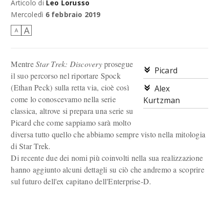
Articolo di
Leo Lorusso
Invecchiato nel finale di serie di Star Trek: The Next Generation, e
ai giorni nostri.
Mercoledì
6 febbraio 2019
A
A
Mentre
Star Trek: Discovery
prosegue
Picard
il suo percorso nel riportare Spock
(Ethan Peck) sulla retta via, cioè così
Alex
come lo conoscevamo nella serie
Kurtzman
classica, altrove si prepara una serie su
Picard che come sappiamo sarà molto
diversa tutto quello che abbiamo sempre visto nella mitologia
di Star Trek.
Di recente due dei nomi più coinvolti nella sua realizzazione
hanno aggiunto alcuni dettagli su ciò che andremo a scoprire
sul futuro dell'ex capitano dell'Enterprise-D.