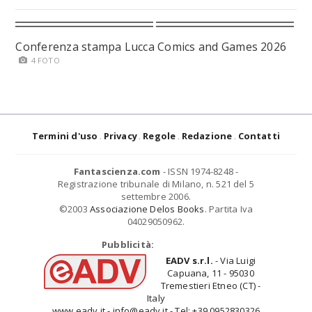
Conferenza stampa Lucca Comics and Games 2026
4 FOTO
Termini d'uso
Privacy
Regole
Redazione
Contatti
Fantascienza.com
- ISSN 1974-8248 -
Registrazione tribunale di Milano, n. 521 del 5
settembre 2006.
©2003
Associazione Delos Books
. Partita Iva
04029050962.
Pubblicità:
EADV s.r.l.
- Via Luigi
Capuana, 11 - 95030
Tremestieri Etneo (CT) -
Italy
www.eadv.it - info@eadv.it - Tel: +39.0952830326