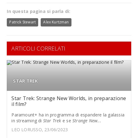
In questa pagina si parla di:
Patrick Stewart
Alex Kurtzman
ARTICOLI CORRELATI
STAR TREK
Star Trek: Strange New Worlds, in preparazione
il film?
Paramount+ ha in programma di espandere la galassia
in streaming di
Star Trek
e se
Strange New...
LEO LORUSSO, 23/06/2023