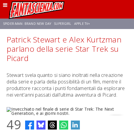
SPIDER-MAN: BRAND NEW DAY
SUPERGIRL
APPLE TV+
Patrick Stewart e Alex Kurtzman
FRANCO RICCIARDIELLO
ZENDAYA
STAR TREK
AVENGERS: DOOMSDAY
parlano della serie Star Trek su
Picard
NETFLIX
SADIE SINK
CELIA ROSE GOODING
Stewart svela quanto si siano inoltrati nella creazione
della serie e parla della possibilità di un film, mentre il
produttore racconta i punti fondamentali da esplorare
nei vent'anni passati dall'ultima avventura di Picard.
49