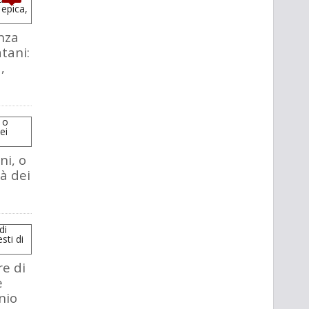
nza
atani:
,
ni, o
tà dei
re di
e
nio