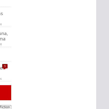
as
98
luna,
ima
98
1
ei
96