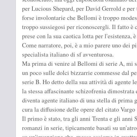
per Lucious Shepard, per David Gerrold e per ta
forse involontarie che Bellomi è troppo modest
troppo sussiegosi per riconoscergli. Il fatto è
prese con la sua caotica lotta per l'esistenza, 
Come narratore, poi, è a mio parere uno dei più
specialista italiano di sf avventurosa.
Ma prima di venire al Bellomi di serie A, mi 
un poco sulle dolci bizzarrie commesse dal p
serie B. Ho detto della sua attività di agente 
la stessa affascinante schizofrenia dimostrata
diventa agente italiano di una stella di prima 
cura la diffusione delle opere del citato Vargo
Il primo è stato, tra gli anni Trenta e gli anni
romanzi in serie, tipicamente basati su un'atr
su un'invenzione che, messa assieme in quattro