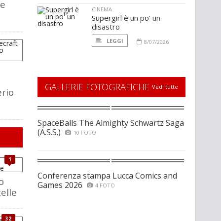
le
CINEMA
Supergirl è un po' un
disastro
LEGGI
8/07/2026
GALLERIE FOTOGRAFICHE
Vedi tutte
rio
SpaceBalls The Almighty Schwartz Saga
(A.S.S.)
10 FOTO
1
Conferenza stampa Lucca Comics and
o
Games 2026
4 FOTO
elle
32