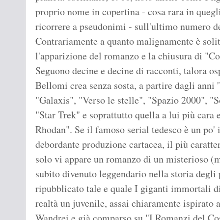
proprio nome in copertina - cosa rara in quegli
ricorrere a pseudonimi - sull'ultimo numero d
Contrariamente a quanto malignamente è solito
l'apparizione del romanzo e la chiusura di "Co
Seguono decine e decine di racconti, talora osp
Bellomi crea senza sosta, a partire dagli anni 
"Galaxis", "Verso le stelle", "Spazio 2000", "S
"Star Trek" e soprattutto quella a lui più cara
Rhodan". Se il famoso serial tedesco è un po' il
debordante produzione cartacea, il più caratte
solo vi appare un romanzo di un misterioso (m
subito divenuto leggendario nella storia degl
ripubblicato tale e quale I giganti immortali 
realtà un juvenile, assai chiaramente ispirato a
Wandrei e già comparso su "I Romanzi del Co