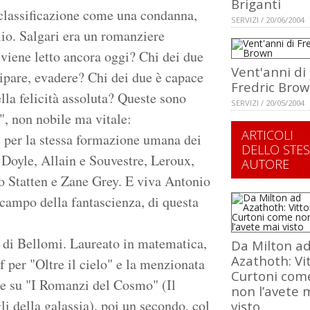
Briganti
 classificazione come una condanna,
SERVIZI / 20/06/2004
lio. Salgari era un romanziere
viene letto ancora oggi? Chi dei due
Vent'anni di
cipare, evadere? Chi dei due è capace
Fredric Bro
lla felicità assoluta? Queste sono
SERVIZI / 20/05/2004
", non nobile ma vitale:
ARTICOLI
le per la stessa formazione umana dei
DELLO STE
 Doyle, Allain e Souvestre, Leroux,
AUTORE
 Statten e Zane Grey. E viva Antonio
 campo della fantascienza, di questa
 di Bellomi. Laureato in matematica,
Da Milton a
Azathoth: Vi
 per "Oltre il cielo" e la menzionata
Curtoni com
e su "I Romanzi del Cosmo" (Il
non l’avete 
li della galassia), poi un secondo, col
visto