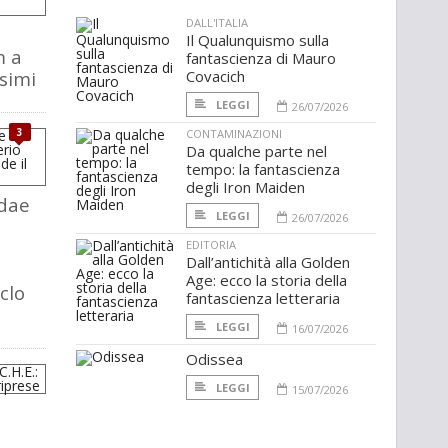
DALL'ITALIA
Il Qualunquismo sulla
m a
fantascienza di Mauro
esimi
Covacich
LEGGI
26/07/2026
3
CONTAMINAZIONI
Da qualche parte nel
tempo: la fantascienza
degli Iron Maiden
dae
LEGGI
26/07/2026
EDITORIA
Dall’antichità alla Golden
Age: ecco la storia della
iclo
fantascienza letteraria
LEGGI
16/07/2026
Odissea
LEGGI
15/07/2026