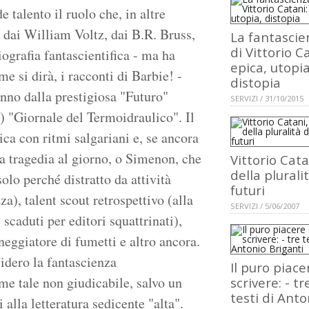
 talento il ruolo che, in altre
n, dai William Voltz, dai B.R. Bruss,
La fantascie
di Vittorio C
ografia fantascientifica - ma ha
epica, utopia
me si dirà, i racconti di Barbie! -
distopia
anno dalla prestigiosa "Futuro"
SERVIZI / 31/10/2015
io) "Giornale del Termoidraulico". Il
ica con ritmi salgariani e, se ancora
 tragedia al giorno, o Simenon, che
Vittorio Cata
della plurali
lo perché distratto da attività
futuri
zza), talent scout retrospettivo (alla
SERVIZI / 5/06/2007
 scaduti per editori squattrinati),
neggiatore di fumetti e altro ancora.
idero la fantascienza
Il puro piace
me tale non giudicabile, salvo un
scrivere: - tr
testi di Anto
alla letteratura sedicente "alta".