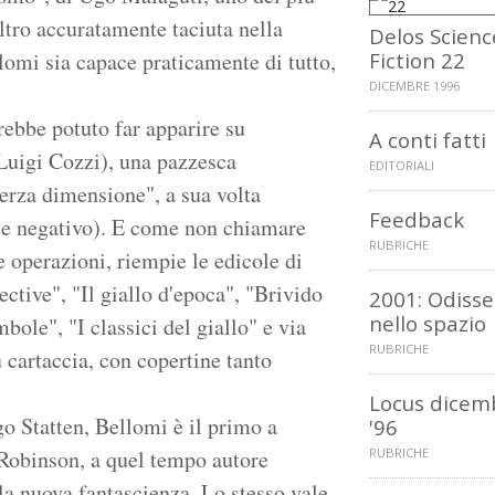
altro accuratamente taciuta nella
Delos Scienc
lomi sia capace praticamente di tutto,
Fiction 22
DICEMBRE 1996
rebbe potuto far apparire su
A conti fatti
(Luigi Cozzi), una pazzesca
EDITORIALI
 terza dimensione", a sua volta
Feedback
te negativo). E come non chiamare
RUBRICHE
e operazioni, riempie le edicole di
ective", "Il giallo d'epoca", "Brivido
2001: Odiss
nello spazio
ole", "I classici del giallo" e via
RUBRICHE
cartaccia, con copertine tanto
Locus dicem
o Statten, Bellomi è il primo a
'96
 Robinson, a quel tempo autore
RUBRICHE
a nuova fantascienza. Lo stesso vale