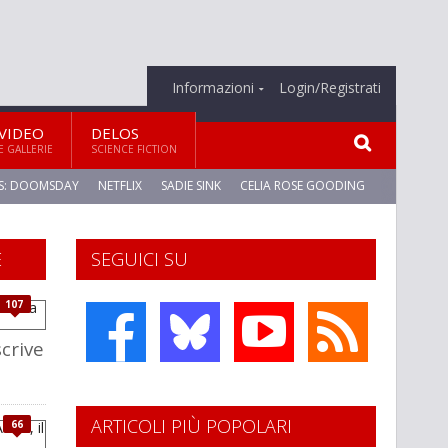
Informazioni
Login/Registrati
VIDEO
DELOS
E GALLERIE
SCIENCE FICTION
S: DOOMSDAY
NETFLIX
SADIE SINK
CELIA ROSE GOODING
E
SEGUICI SU
107
scrive
ARTICOLI PIÙ POPOLARI
66