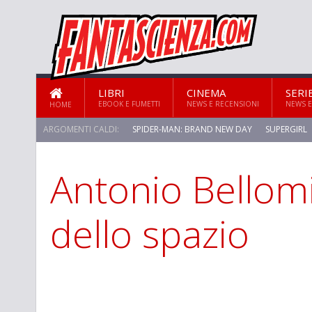
LIBRI
CINEMA
SERI
EBOOK E FUMETTI
NEWS E RECENSIONI
NEWS E
HOME
ARGOMENTI CALDI:
SPIDER-MAN: BRAND NEW DAY
SUPERGIRL
Antonio Bellomi,
dello spazio