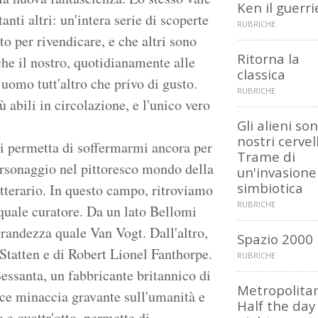
Ken il guerri
nti altri: un'intera serie di scoperte
RUBRICHE
o per rivendicare, e che altri sono
Ritorna la
 che il nostro, quotidianamente alle
classica
è uomo tutt'altro che privo di gusto.
RUBRICHE
 abili in circolazione, e l'unico vero
Gli alieni so
nostri cervell
si permetta di soffermarmi ancora per
Trame di
ersonaggio nel pittoresco mondo della
un'invasione
simbiotica
letterario. In questo campo, ritroviamo
RUBRICHE
 quale curatore. Da un lato Bellomi
grandezza quale Van Vogt. Dall'altro,
Spazio 2000
 Statten e di Robert Lionel Fanthorpe.
RUBRICHE
 Sessanta, un fabbricante britannico di
Metropolita
oce minaccia gravante sull'umanità e
Half the day 
 e quattr'otto, permette di