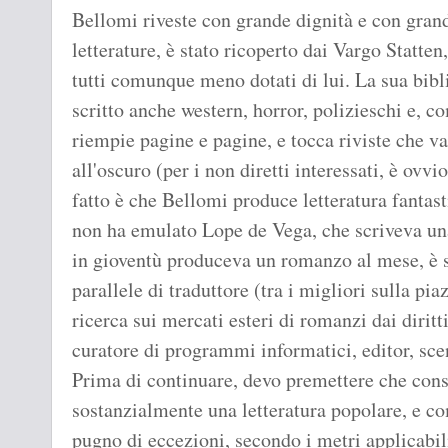
Bellomi riveste con grande dignità e con grande
letterature, è stato ricoperto dai Vargo Statte
tutti comunque meno dotati di lui. La sua bibli
scritto anche western, horror, polizieschi e, co
riempie pagine e pagine, e tocca riviste che v
all'oscuro (per i non diretti interessati, è ovv
fatto è che Bellomi produce letteratura fantast
non ha emulato Lope de Vega, che scriveva una
in gioventù produceva un romanzo al mese, è so
parallele di traduttore (tra i migliori sulla pia
ricerca sui mercati esteri di romanzi dai diritti
curatore di programmi informatici, editor, sce
Prima di continuare, devo premettere che cons
sostanzialmente una letteratura popolare, e co
pugno di eccezioni, secondo i metri applicabili 