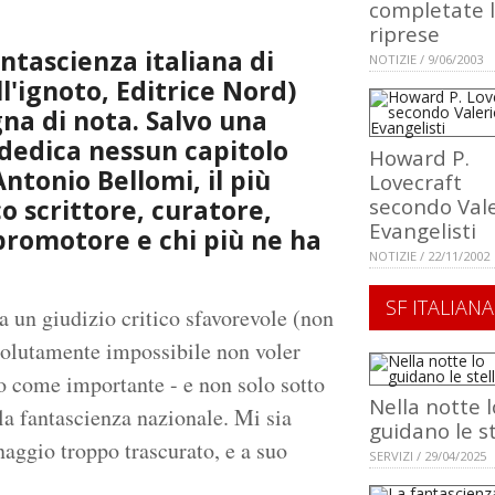
completate 
riprese
ntascienza italiana di
NOTIZIE / 9/06/2003
ll'ignoto, Editrice Nord)
na di nota. Salvo una
 dedica nessun capitolo
Howard P.
ntonio Bellomi, il più
Lovecraft
o scrittore, curatore,
secondo Vale
Evangelisti
 promotore e chi più ne ha
NOTIZIE / 22/11/2002
SF ITALIANA
a un giudizio critico sfavorevole (non
ssolutamente impossibile non voler
o come importante - e non solo sotto
Nella notte l
lla fantascienza nazionale. Mi sia
guidano le st
naggio troppo trascurato, e a suo
SERVIZI / 29/04/2025