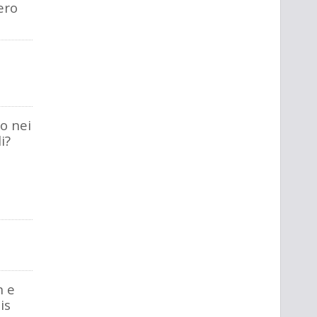
ero
no nei
i?
n e
is