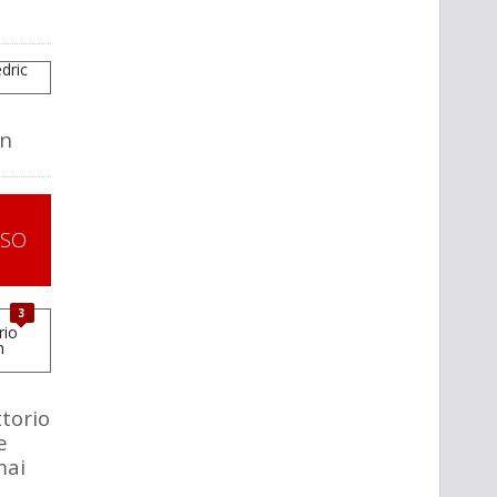
wn
SSO
3
d
ttorio
e
mai