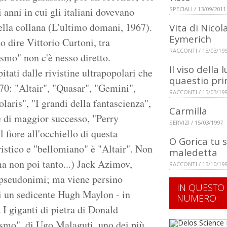
 anni in cui gli italiani dovevano
SPECIALI / 13/09/2011
ella collana (L'ultimo domani, 1967).
Vita di Nicol
Eymerich
 dire Vittorio Curtoni, tra
RACCONTI / 15/03/19
smo" non c'è nesso diretto.
Il viso della 
itati dalle rivistine ultrapopolari che
quaestio pr
'70: "Altair", "Quasar", "Gemini",
RACCONTI / 15/03/19
olaris", "I grandi della fantascienza",
Carmilla
 e di maggior successo, "Perry
SERVIZI / 15/03/1997
 fiore all'occhiello di questa
O Gorica tu s
ristico e "bellomiano" è "Altair". Non
maledetta
a non poi tanto...) Jack Azimov,
RACCONTI / 15/10/19
i pseudonimi; ma viene persino
IN QUESTO
di un sedicente Hugh Maylon - in
NUMERO
 I giganti di pietra di Donald
smo", di Ugo Malaguti, uno dei più