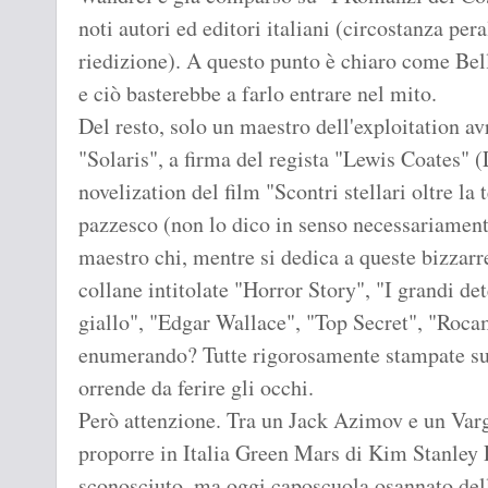
noti autori ed editori italiani (circostanza per
riedizione). A questo punto è chiaro come Bel
e ciò basterebbe a farlo entrare nel mito.
Del resto, solo un maestro dell'exploitation av
"Solaris", a firma del regista "Lewis Coates" 
novelization del film "Scontri stellari oltre la
pazzesco (non lo dico in senso necessariamen
maestro chi, mentre si dedica a queste bizzarr
collane intitolate "Horror Story", "I grandi det
giallo", "Edgar Wallace", "Top Secret", "Rocamb
enumerando? Tutte rigorosamente stampate su 
orrende da ferire gli occhi.
Però attenzione. Tra un Jack Azimov e un Varg
proporre in Italia Green Mars di Kim Stanley
sconosciuto, ma oggi caposcuola osannato dell