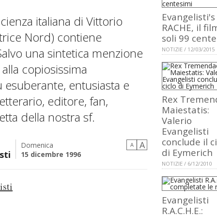
Evangelisti's
ienza italiana di Vittorio
RACHE, il fil
itrice Nord) contiene
soli 99 cent
Salvo una sintetica menzione
NOTIZIE / 12/03/2015
 alla copiosissima
ù esuberante, entusiasta e
etterario, editore, fan,
Rex Tremen
Maiestatis:
ta della nostra sf.
Valerio
Evangelisti
conclude il c
A
Domenica
A
di Eymerich
sti
15 dicembre 1996
NOTIZIE / 6/12/2010
isti
Evangelisti
R.A.C.H.E.: