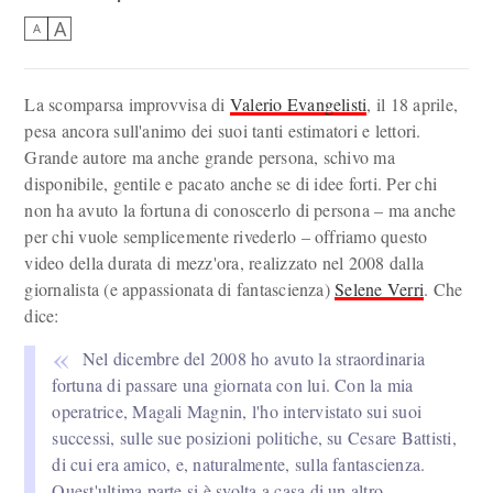
A
A
La scomparsa improvvisa di
Valerio Evangelisti
, il 18 aprile,
pesa ancora sull'animo dei suoi tanti estimatori e lettori.
Grande autore ma anche grande persona, schivo ma
disponibile, gentile e pacato anche se di idee forti. Per chi
non ha avuto la fortuna di conoscerlo di persona – ma anche
per chi vuole semplicemente rivederlo – offriamo questo
video della durata di mezz'ora, realizzato nel 2008 dalla
giornalista (e appassionata di fantascienza)
Selene Verri
. Che
dice:
Nel dicembre del 2008 ho avuto la straordinaria
fortuna di passare una giornata con lui. Con la mia
operatrice, Magali Magnin, l'ho intervistato sui suoi
successi, sulle sue posizioni politiche, su Cesare Battisti,
di cui era amico, e, naturalmente, sulla fantascienza.
Quest'ultima parte si è svolta a casa di un altro