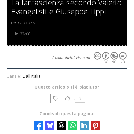
La fantascienza secondo Valerio
Evangelisti e Giuseppe Lippi
DA YOUTUBE
PLAY
Alcuni diritti riservati
Canale:
Dall'Italia
Questo articolo ti è piaciuto?
3
Condividi questa pagina: