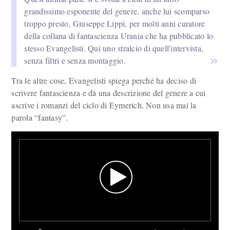
grandissimo esponente del genere, anche lui scomparso
troppo presto, Giuseppe Lippi, per molti anni curatore
della collana di fantascienza Urania che ha pubblicato lo
stesso Evangelisti. Qui uno stralcio di quell'intervista,
senza filtri e senza montaggio.
Tra le altre cose, Evangelisti spiega perché ha deciso di
scrivere fantascienza e dà una descrizione del genere a cui
ascrive i romanzi del ciclo di Eymerich. Non usa mai la
parola “fantasy”.