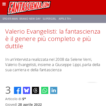
SPIDER-MAN: BRAND NEW DAY
SUPERGIRL
APPLE TV+
Valerio Evangelisti: la fantascienza
FRANCO RICCIARDIELLO
ZENDAYA
STAR TREK
AVENGERS: DOOMSDAY
è il genere più completo e più
duttile
NETFLIX
SADIE SINK
CELIA ROSE GOODING
In un'intervista realizzata nel 2008 da Selene Verri,
Valerio Evangelisti, insieme a Giuseppe Lippi, parla della
sua carriera e della fantascienza
3
Articolo di
S*
Giovedì
28 aprile 2022