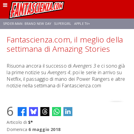
SPIDER-MAN: BRAND NEW DAY
SUPERGIRL
APPLE TV+
Fantascienza.com, il meglio della
FRANCO RICCIARDIELLO
ZENDAYA
STAR TREK
AVENGERS: DOOMSDAY
settimana di Amazing Stories
NETFLIX
SADIE SINK
STAR TREK: STRANGE NEW WORLDS
Risuona ancora il successo di
Avengers 3
e ci sono già
la prime notizie su
Avengers 4
; poi le serie in arrivo su
Netflix, il passaggio di mano dei Power Rangers e altre
notizie nella settimana di Fantascienza.com
6
Articolo di
S*
Domenica
6 maggio 2018