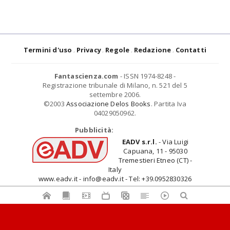
Termini d'uso
Privacy
Regole
Redazione
Contatti
Fantascienza.com
- ISSN 1974-8248 -
Registrazione tribunale di Milano, n. 521 del 5
settembre 2006.
©2003
Associazione Delos Books
. Partita Iva
04029050962.
Pubblicità:
EADV s.r.l.
- Via Luigi
Capuana, 11 - 95030
Tremestieri Etneo (CT) -
Italy
www.eadv.it - info@eadv.it - Tel: +39.0952830326