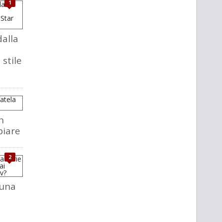
1
dalla
 stile
n
biare
2
 una