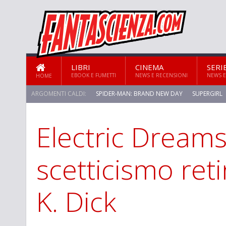
LIBRI
CINEMA
SERI
EBOOK E FUMETTI
NEWS E RECENSIONI
NEWS E
HOME
ARGOMENTI CALDI:
SPIDER-MAN: BRAND NEW DAY
SUPERGIRL
Electric Dreams
STAR TREK: STRANGE NEW WORLDS
scetticismo reti
K. Dick