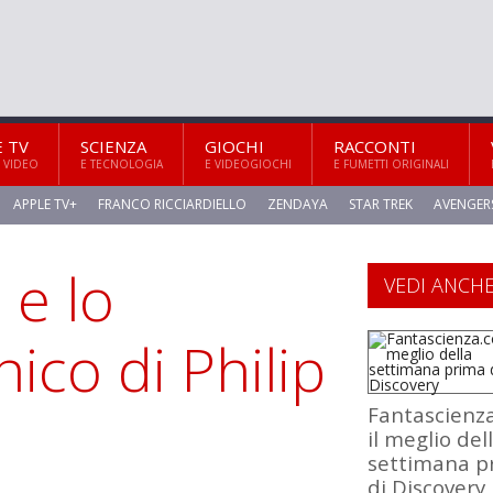
E TV
SCIENZA
GIOCHI
RACCONTI
 VIDEO
E TECNOLOGIA
E VIDEOGIOCHI
E FUMETTI ORIGINALI
APPLE TV+
FRANCO RICCIARDIELLO
ZENDAYA
STAR TREK
AVENGER
 e lo
VEDI ANCH
nico di Philip
Fantascienz
il meglio del
settimana p
di Discovery