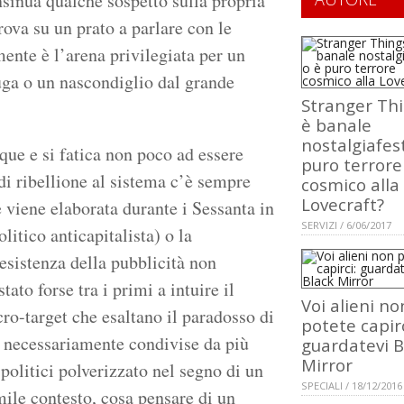
sinua qualche sospetto sulla propria
rova su un prato a parlare con le
ente è l’arena privilegiata per un
uga o un nascondiglio dal grande
Stranger Th
è banale
nostalgiafes
que e si fatica non poco ad essere
puro terrore
 di ribellione al sistema c’è sempre
cosmico alla
Lovecraft?
 viene elaborata durante i Sessanta in
SERVIZI / 6/06/2017
litico anticapitalista) o la
esistenza della pubblicità non
ato forse tra i primi a intuire il
Voi alieni no
ro-target che esaltano il paradosso di
potete capirc
n necessariamente condivise da più
guardatevi B
Mirror
 politici polverizzato nel segno di un
SPECIALI / 18/12/2016
ile contesto, cosa pensare di un