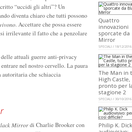
ritto “uccidi gli altri”? Un
do diventa chiaro che tutti possono
Quattro
. Accettare che possa essere
 vivono
innovazioni
si irrilevante il fatto che a penzolare
sporcate da 
Mirror
SPECIALI / 18/12/2016
delle attuali guerre anti-privacy
entrare nel nostro cervello. La paura
The Man in 
 autoritaria che schiaccia
High Castle,
pronto per l
stagione 2
SPECIALI / 30/10/2016
r
di Charlie Brooker con
lack Mirror
Philip K. Dic
audiovisivo: