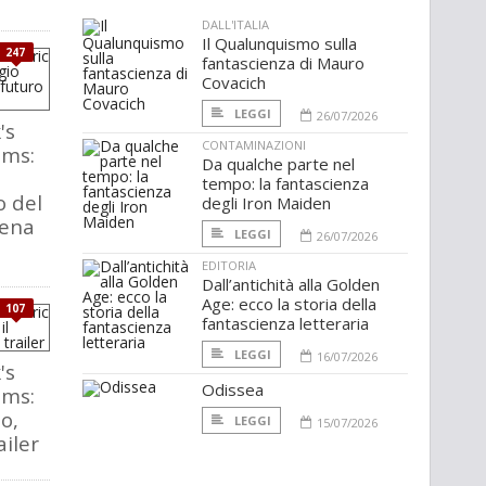
DALL'ITALIA
Il Qualunquismo sulla
247
fantascienza di Mauro
Covacich
LEGGI
26/07/2026
's
CONTAMINAZIONI
ams:
Da qualche parte nel
tempo: la fantascienza
o del
degli Iron Maiden
pena
LEGGI
26/07/2026
EDITORIA
Dall’antichità alla Golden
Age: ecco la storia della
107
fantascienza letteraria
LEGGI
16/07/2026
's
Odissea
ams:
mo,
LEGGI
15/07/2026
ailer