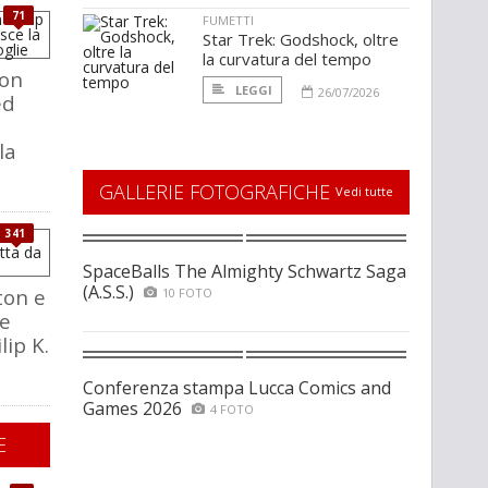
71
FUMETTI
Star Trek: Godshock, oltre
la curvatura del tempo
con
LEGGI
26/07/2026
ed
la
GALLERIE FOTOGRAFICHE
Vedi tutte
341
SpaceBalls The Almighty Schwartz Saga
(A.S.S.)
ton e
10 FOTO
ie
lip K.
Conferenza stampa Lucca Comics and
Games 2026
4 FOTO
E