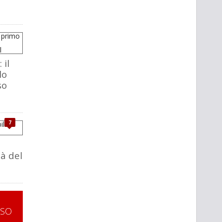
 il
lo
so
7
tà del
SSO