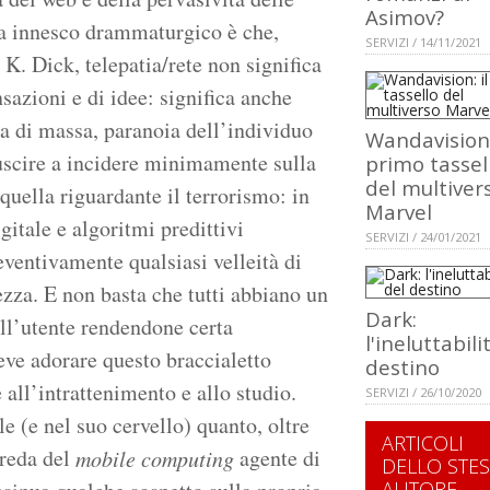
Asimov?
 da innesco drammaturgico è che,
SERVIZI / 14/11/2021
 K. Dick, telepatia/rete non significa
nsazioni e di idee: significa anche
za di massa, paranoia dell’individuo
Wandavision:
uscire a incidere minimamente sulla
primo tassel
del multiver
quella riguardante il terrorismo: in
Marvel
gitale e algoritmi predittivi
SERVIZI / 24/01/2021
eventivamente qualsiasi velleità di
ezza. E non basta che tutti abbiano un
Dark:
ull’utente rendendone certa
l'ineluttabili
eve adorare questo braccialetto
destino
all’intrattenimento e allo studio.
SERVIZI / 26/10/2020
e (e nel suo cervello) quanto, oltre
ARTICOLI
preda del
agente di
mobile computing
DELLO STE
AUTORE