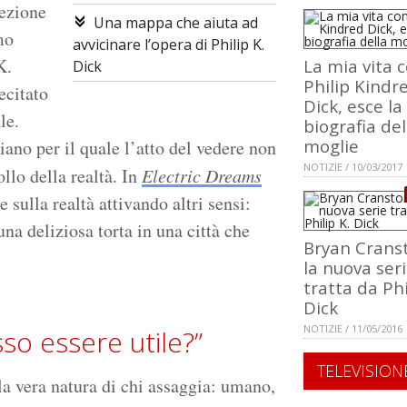
cezione
Una mappa che aiuta ad
mo
avvicinare l’opera di Philip K.
K.
La mia vita 
Dick
Philip Kindr
ecitato
Dick, esce la
le.
biografia del
moglie
iano per il quale l’atto del vedere non
NOTIZIE / 10/03/2017
llo della realtà. In
Electric Dreams
sulla realtà attivando altri sensi:
na deliziosa torta in una città che
Bryan Crans
la nuova ser
tratta da Phi
Dick
NOTIZIE / 11/05/2016
so essere utile?”
TELEVISION
lla vera natura di chi assaggia: umano,