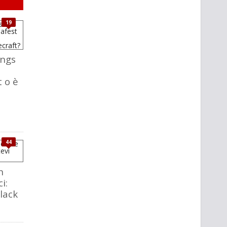
19
ings
t o è
44
n
i:
lack