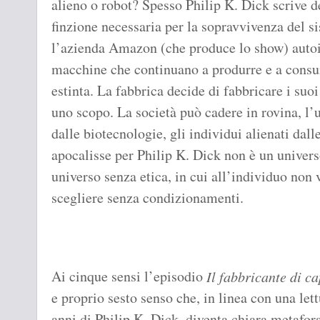
alieno o robot? Spesso Philip K. Dick scrive d
finzione necessaria per la sopravvivenza del 
l’azienda Amazon (che produce lo show) autoir
macchine che continuano a produrre e a consu
estinta. La fabbrica decide di fabbricare i su
uno scopo. La società può cadere in rovina, l’
dalle biotecnologie, gli individui alienati dall
apocalisse per Philip K. Dick non è un universo
universo senza etica, in cui all’individuo non v
scegliere senza condizionamenti.
Ai cinque sensi l’episodio
Il fabbricante di c
e proprio sesto senso che, in linea con una let
anni di Philip K. Dick, diventa chiara metafora