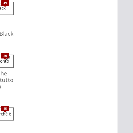
49
Black
20
the
 tutto
a
45
k