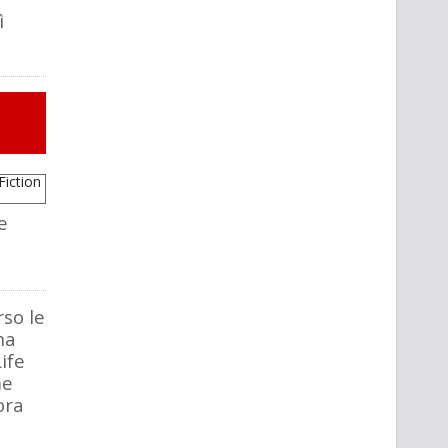
ì
e
rso le
na
ife
me
ora