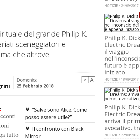
NOTIZIE / 24/09/2017
ituale del grande Philip K.
Philip K. Dick
iati sceneggiatori e
Electric Dre
il viaggio
ima che altrove.
nell'inconsci
futuro è ap
iniziato
A
Domenica
NOTIZIE / 18/09/2017
A
rini
25 febbraio 2018
k
Philip K. Dick
“Salve sono Alice. Come
Electric Dre
acconti
posso essere utile?”
arriva il pri
ioni
evocativo, tr
Il confronto con Black
ga tutto
NOTIZIE / 22/08/2017
Mirror