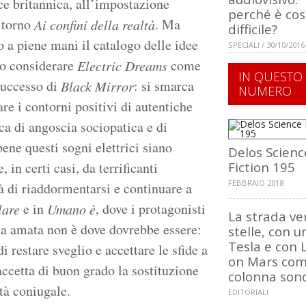
ce britannica, all’impostazione
perché è cos
ritorno
. Ma
Ai confini della realtà
difficile?
 a piene mani il catalogo delle idee
SPECIALI / 30/10/2016
to considerare
come
Electric Dreams
IN QUESTO
 successo di
: si smarca
Black Mirror
NUMERO
re i contorni positivi di autentiche
ica di angoscia sociopatica e di
ene questi sogni elettrici siano
Delos Scienc
in certi casi, da terrificanti
Fiction 195
FEBBRAIO 2018
tà di riaddormentarsi e continuare a
e in
, dove i protagonisti
lare
Umano è
La strada ve
ona amata non è dove dovrebbe essere:
stelle, con u
Tesla e con L
restare sveglio e accettare le sfide a
on Mars co
accetta di buon grado la sostituzione
colonna son
ltà coniugale.
EDITORIALI