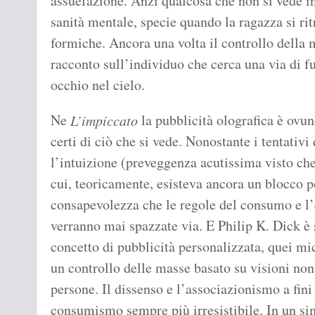
assuefazione. Anzi qualcosa che non si vede in
sanità mentale, specie quando la ragazza si rit
formiche. Ancora una volta il controllo della m
racconto sull’individuo che cerca una via di f
occhio nel cielo.
Ne
la pubblicità olografica è ovun
L’impiccato
certi di ciò che si vede. Nonostante i tentativi
l’intuizione (preveggenza acutissima visto che
cui, teoricamente, esisteva ancora un blocco po
consapevolezza che le regole del consumo e l’
verranno mai spazzate via. E Philip K. Dick è st
concetto di pubblicità personalizzata, quei mic
un controllo delle masse basato su visioni no
persone. Il dissenso e l’associazionismo a fini
consumismo sempre più irresistibile. In un sim