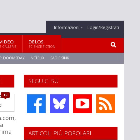
Informazioni
Login/Registrati
VIDEO
DELOS
E GALLERIE
SCIENCE FICTION
S: DOOMSDAY
NETFLIX
SADIE SINK
E
SEGUICI SU
15
a.com,
la
rima
ARTICOLI PIÙ POPOLARI