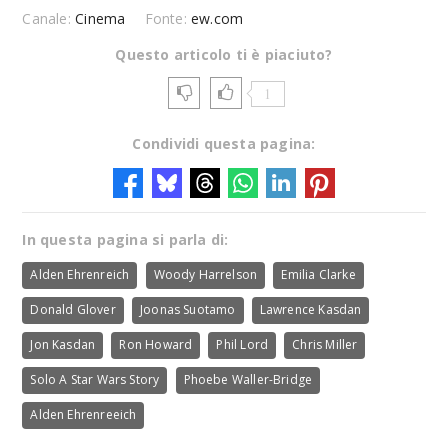
Canale:
Cinema
Fonte:
ew.com
Questo articolo ti è piaciuto?
1
Condividi questa pagina:
In questa pagina si parla di:
Alden Ehrenreich
Woody Harrelson
Emilia Clarke
Donald Glover
Joonas Suotamo
Lawrence Kasdan
Jon Kasdan
Ron Howard
Phil Lord
Chris Miller
Solo A Star Wars Story
Phoebe Waller-Bridge
Alden Ehrenreeich