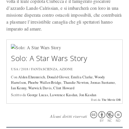
volta il leale copilota Ciubecca e il famigerato giocatore
d’azzardo Lando Calrissian, e si imbarcherà con loro in una
missione disperata contro ostacoli impossibili, che contribuirà
a plasmare l’irresistibile canaglia che gli spettatori hanno
imparato ad amare.
Solo: A Star Wars Story
USA / 2018 / FANTASCIENZA, AZIONE
Con
Alden Ehrenreich
,
Donald Glover
,
Emilia Clarke
,
Woody
Harrelson
,
Phoebe Waller-Bridge
,
Thandie Newton
,
Joonas Suotamo
,
Ian Kenny
,
Warwick Davis
,
Clint Howard
Scritto da
George Lucas
,
Lawrence Kasdan
,
Jon Kasdan
Dati da
The Movie DB
Alcuni diritti riservati