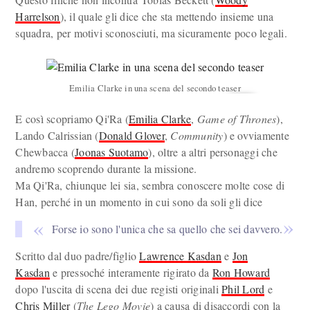
Harrelson
), il quale gli dice che sta mettendo insieme una
squadra, per motivi sconosciuti, ma sicuramente poco legali.
Emilia Clarke in una scena del secondo teaser
E così scopriamo Qi'Ra (
Emilia Clarke
,
Game of Thrones
),
Lando Calrissian (
Donald Glover
,
Community
) e ovviamente
Chewbacca (
Joonas Suotamo
), oltre a altri personaggi che
andremo scoprendo durante la missione.
Ma Qi'Ra, chiunque lei sia, sembra conoscere molte cose di
Han, perché in un momento in cui sono da soli gli dice
Forse io sono l'unica che sa quello che sei davvero.
Scritto dal duo padre/figlio
Lawrence Kasdan
e
Jon
Kasdan
e pressoché interamente rigirato da
Ron Howard
dopo l'uscita di scena dei due registi originali
Phil Lord
e
Chris Miller
(
The Lego Movie
) a causa di disaccordi con la