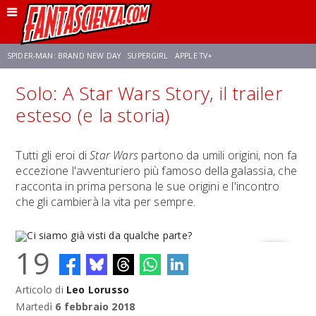
SPIDER-MAN: BRAND NEW DAY
SUPERGIRL
APPLE TV+
Solo: A Star Wars Story, il trailer
FRANCO RICCIARDIELLO
ZENDAYA
STAR TREK
AVENGERS: DOOMSDAY
esteso (e la storia)
NETFLIX
SADIE SINK
STAR TREK: STRANGE NEW WORLDS
Tutti gli eroi di
Star Wars
partono da umili origini, non fa
eccezione l'avventuriero più famoso della galassia, che
racconta in prima persona le sue origini e l'incontro
che gli cambierà la vita per sempre.
19
Articolo di
Leo Lorusso
Ci siamo già visti da qualche parte?
Martedì
6 febbraio 2018