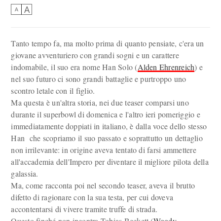
A
A
Tanto tempo fa, ma molto prima di quanto pensiate, c'era un
giovane avventuriero con grandi sogni e un carattere
indomabile, il suo era nome Han Solo (
Alden Ehrenreich
) e
nel suo futuro ci sono grandi battaglie e purtroppo uno
scontro letale con il figlio.
Ma questa è un'altra storia, nei due teaser comparsi uno
durante il superbowl di domenica e l'altro ieri pomeriggio e
immediatamente doppiati in italiano, è dalla voce dello stesso
Han che scopriamo il suo passato e soprattutto un dettaglio
non irrilevante: in origine aveva tentato di farsi ammettere
all'accademia dell'Impero per diventare il migliore pilota della
galassia.
Ma, come racconta poi nel secondo teaser, aveva il brutto
difetto di ragionare con la sua testa, per cui doveva
accontentarsi di vivere tramite truffe di strada.
Questo finché non incontra Tobias Beckett (
Woody