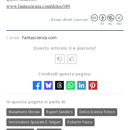
www.fantascienza.com/delos/189
.
Alcuni diritti riservati
Canale:
Fantascienza.com
Questo articolo ti è piaciuto?
Condividi questa pagina:
In questa pagina si parla di:
Masamune Shirow
Rupert Sanders
Delos Science Fiction
Incrociatore Spaziale E. Salgari
Roberto Paura