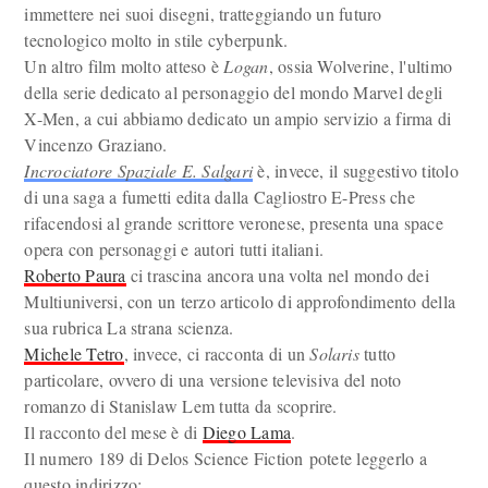
immettere nei suoi disegni, tratteggiando un futuro
tecnologico molto in stile cyberpunk.
Un altro film molto atteso è
Logan
, ossia Wolverine, l'ultimo
della serie dedicato al personaggio del mondo Marvel degli
X-Men, a cui abbiamo dedicato un ampio servizio a firma di
Vincenzo Graziano.
Incrociatore Spaziale E. Salgari
è, invece, il suggestivo titolo
di una saga a fumetti edita dalla Cagliostro E-Press che
rifacendosi al grande scrittore veronese, presenta una space
opera con personaggi e autori tutti italiani.
Roberto Paura
ci trascina ancora una volta nel mondo dei
Multiuniversi, con un terzo articolo di approfondimento della
sua rubrica La strana scienza.
Michele Tetro
, invece, ci racconta di un
Solaris
tutto
particolare, ovvero di una versione televisiva del noto
romanzo di Stanislaw Lem tutta da scoprire.
Il racconto del mese è di
Diego Lama
.
Il numero 189 di Delos Science Fiction potete leggerlo a
questo indirizzo: