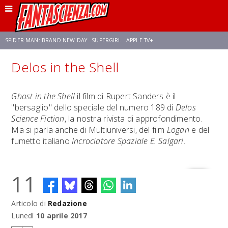
SPIDER-MAN: BRAND NEW DAY
SUPERGIRL
APPLE TV+
Delos in the Shell
FRANCO RICCIARDIELLO
ZENDAYA
STAR TREK
AVENGERS: DOOMSDAY
Ghost in the Shell
il film di Rupert Sanders è il
"bersaglio" dello speciale del numero 189 di
Delos
NETFLIX
SADIE SINK
STAR TREK: STRANGE NEW WORLDS
Science Fiction
, la nostra rivista di approfondimento.
Ma si parla anche di Multiuniversi, del film
Logan
e del
fumetto italiano
Incrociatore Spaziale E. Salgari
.
11
Articolo di
Redazione
Lunedì
10 aprile 2017