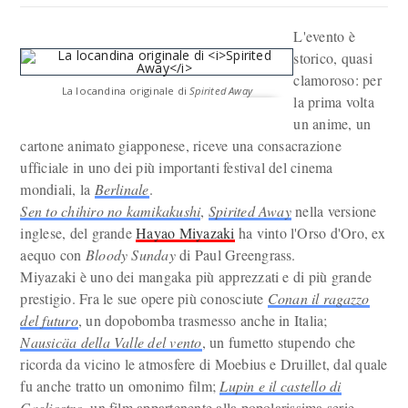
L'evento è
storico, quasi
clamoroso: per
La locandina originale di
Spirited Away
la prima volta
un anime, un
cartone animato giapponese, riceve una consacrazione
ufficiale in uno dei più importanti festival del cinema
mondiali, la
Berlinale
.
Sen to chihiro no kamikakushi
,
Spirited Away
nella versione
inglese, del grande
Hayao Miyazaki
ha vinto l'Orso d'Oro, ex
aequo con
Bloody Sunday
di Paul Greengrass.
Miyazaki è uno dei mangaka più apprezzati e di più grande
prestigio. Fra le sue opere più conosciute
Conan il ragazzo
del futuro
, un dopobomba trasmesso anche in Italia;
Nausicäa della Valle del vento
, un fumetto stupendo che
ricorda da vicino le atmosfere di Moebius e Druillet, dal quale
fu anche tratto un omonimo film;
Lupin e il castello di
Cagliostro
, un film appartenente alla popolarissima serie