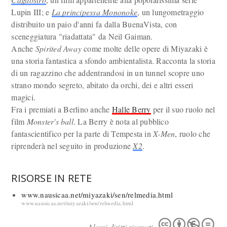
Lupin III; e
La principessa Mononoke
, un lungometraggio
distribuito un paio d'anni fa dalla BuenaVista, con
sceneggiatura "riadattata" da Neil Gaiman.
Anche
Spirited Away
come molte delle opere di Miyazaki è
una storia fantastica a sfondo ambientalista. Racconta la storia
di un ragazzino che addentrandosi in un tunnel scopre uno
strano mondo segreto, abitato da orchi, dei e altri esseri
magici.
Fra i premiati a Berlino anche
Halle Berry
per il suo ruolo nel
film
Monster's ball
. La Berry è nota al pubblico
fantascientifico per la parte di Tempesta in
X-Men
, ruolo che
riprenderà nel seguito in produzione
X2
.
RISORSE IN RETE
www.nausicaa.net/miyazaki/sen/relmedia.html
www.nausicaa.net/miyazaki/sen/relmedia.html
Alcuni diritti riservati