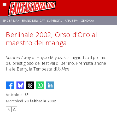
SPIDER-MAN: BRAND NEW DAY
SUPERGIRL
APPLE TV+
ZENDAYA
Berlinale 2002, Orso d'Oro al
FRANCO RICCIARDIELLO
AVENGERS: DOOMSDAY
STAR TREK
NETFLIX
maestro dei manga
SADIE SINK
STAR TREK: STRANGE NEW WORLDS
Spirited Away
di Hayao Miyazaki si aggiudica il premio
più prestigioso del festival di Berlino. Premiata anche
Halle Berry, la Tempesta di
X-Men
Articolo di
S*
Mercoledì
20 febbraio 2002
A
A