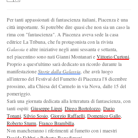
Per tanti appassionati di fantascienza italiani, Piacenza è una
città importante. Si potrebbe dire quasi che non sia un caso la
rima con "fantascienza". A Piacenza aveva sede la casa
editrice La Tribuna, che fu protagonista con la rivista
Galassia
e altre iniziative negli anni sessanta e settanta,
nel piacentino sono nati Gianni Montanari e
Vittorio Curtoni
.
Proprio a quest'ultimo sarà dedicato un ricordo durante la
manifestazione
Storie dalla Galassia
, che avrà luogo
all'interno del Festival del Fumetto di Piacenza l'8 dicembre
prossimo, alla Chiesa del Carmelo in via Nova, dalle 15 del
pomeriggio.
Sarà una giornata dedicata alla letteratura di fantascienza, con
tanti ospiti:
Giuseppe Lippi
,
Diego Bortolozzo
,
Dario
Tonani
,
Silvio Sosio
,
Giorgio Raffaelli
,
Domenico Gallo
,
Roberto Sturm
,
Franco Brambilla
.
Non mancheranno i riferimenti al fumetto con i maestri
Davide Fabbri
e
Roberto Bonadimani
.