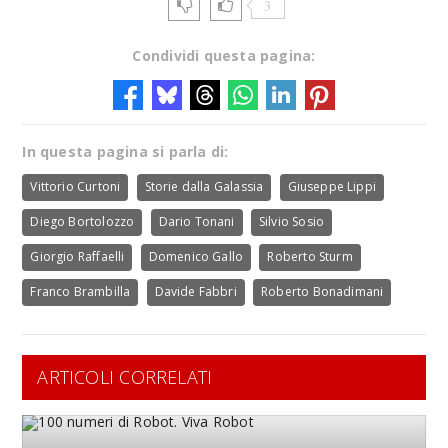
3
Condividi questa pagina:
In questa pagina si parla di:
Vittorio Curtoni
Storie dalla Galassia
Giuseppe Lippi
Diego Bortolozzo
Dario Tonani
Silvio Sosio
Giorgio Raffaelli
Domenico Gallo
Roberto Sturm
Franco Brambilla
Davide Fabbri
Roberto Bonadimani
ARTICOLI CORRELATI