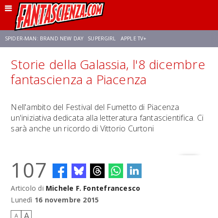
SPIDER-MAN: BRAND NEW DAY
SUPERGIRL
APPLE TV+
Storie della Galassia, l'8 dicembre
FRANCO RICCIARDIELLO
ZENDAYA
STAR TREK
AVENGERS: DOOMSDAY
fantascienza a Piacenza
NETFLIX
SADIE SINK
CELIA ROSE GOODING
Nell'ambito del Festival del Fumetto di Piacenza
un'iniziativa dedicata alla letteratura fantascientifica. Ci
sarà anche un ricordo di Vittorio Curtoni
107
Articolo di
Michele F. Fontefrancesco
Lunedì
16 novembre 2015
A
A