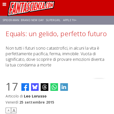
SPIDER-MAN: BRAND NEW DAY
SUPERGIRL
APPLE TV+
Equals: un gelido, perfetto futuro
FRANCO RICCIARDIELLO
ZENDAYA
STAR TREK
AVENGERS: DOOMSDAY
Non tutti i futuri sono catastrofici, in alcuni la vita è
perfettamente pacifica, ferma, immobile. Vuota di
NETFLIX
SADIE SINK
STAR TREK: STRANGE NEW WORLDS
significato, dove scoprire di provare emozioni diventa
la tua condanna a morte
17
Articolo di
Leo Lorusso
Venerdì
25 settembre 2015
A
A