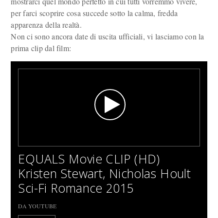
mostrarci quel mondo perfetto in cui tutti vorremmo vivere,
per farci scoprire cosa succede sotto la calma, fredda
apparenza della realtà.
Non ci sono ancora date di uscita ufficiali, vi lasciamo con la
prima clip dal film:
EQUALS Movie CLIP (HD)
Kristen Stewart, Nicholas Hoult
Sci-Fi Romance 2015
DA YOUTUBE