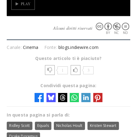
PLAY
Alcuni diritti riservati
Canale:
Cinema
Fonte:
blogs.indiewire.com
Questo articolo ti è piaciuto?
1
3
Condividi questa pagina:
In questa pagina si parla di:
Ridley Scott
Equals
Nicholas Hoult
Kristen Stewart
Drake Doremus