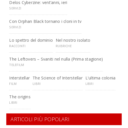
Delos Cyberzine: vent’anni, ieri
SERVIZI
Con Orphan Black tornano i cloni in tv
SERVIZI
Lo spettro del dominio
Nel nostro isolato
RACCONTI
RUBRICHE
The Leftovers – Svaniti nel nulla (Prima stagione)
TELEFILM
Interstellar
The Science of Interstellar
L'ultima colonia
FILM
LIBRI
LIBRI
The origins
LIBRI
ARTICOLI PIÙ POPOLARI