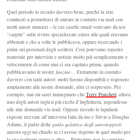
Quel periodo lo ricordo davvero bene, perché la rete
cominciò a permetterci di entrare in contatto via mail con
molti autori stranieri – le cui caselle email venivano da noi
“carpite” sulle riviste specializzate estere alle quali eravamo
abbonati e che a volte le pubblicava, oppure ricercando i
primi siti personali degli scrittori. Così potevamo reperire
materiale per interviste e notizie molto più semplicemente e
velocemente di come mai ci era capitato prima, quando
pubblicavamo le nostre
fanzine
… Entrammo in contatto
davvero con tanti autori: molti furono disponibili e risposero
ampiamente alle nostre domande, altri ci sorpresero. Per
esempio, mai mi sarei immaginato che
Terry Pratchett
, allora
uno degli autori inglesi più ricchi d’Inghilterra, rispondesse
alle mie domande via mail. Oppure ricordo le lapidarie
risposte ricevute all’intervista fatta da me e Silvio a Douglas
Adams, il padre della
guida galattica degli autostoppisti
:
ancora oggi mi chiedo se ci avesse risposto in quel modo per
la sua tagliente ironia o altro… Purtroppo non lo sapremo