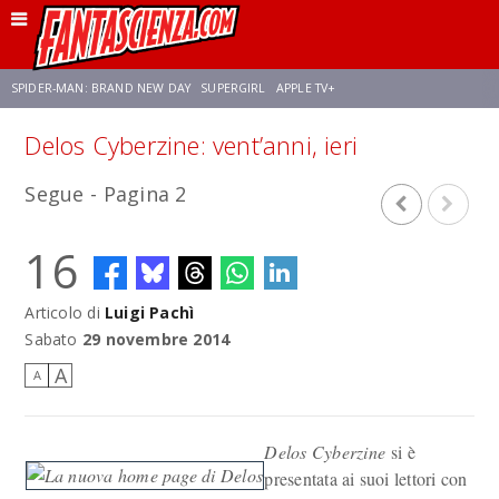
SPIDER-MAN: BRAND NEW DAY
SUPERGIRL
APPLE TV+
Delos Cyberzine: vent’anni, ieri
FRANCO RICCIARDIELLO
ZENDAYA
STAR TREK
AVENGERS: DOOMSDAY
Segue - Pagina 2
NETFLIX
SADIE SINK
STAR TREK: STRANGE NEW WORLDS
16
Articolo di
Luigi Pachì
Sabato
29 novembre 2014
A
A
Delos Cyberzine
si è
presentata ai suoi lettori con