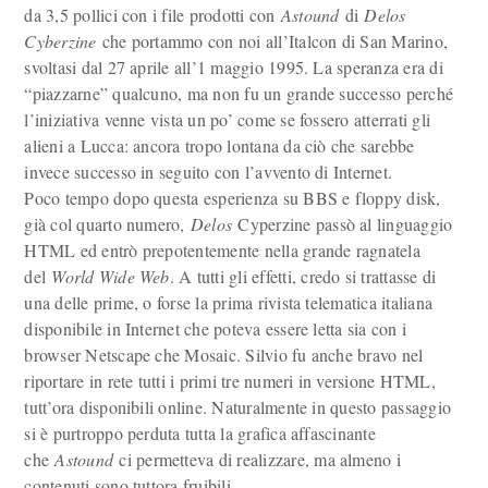
da 3,5 pollici con i file prodotti con
Astound
di
Delos
Cyberzine
che portammo con noi all’Italcon di San Marino,
svoltasi dal 27 aprile all’1 maggio 1995. La speranza era di
“piazzarne” qualcuno, ma non fu un grande successo perché
l’iniziativa venne vista un po’ come se fossero atterrati gli
alieni a Lucca: ancora tropo lontana da ciò che sarebbe
invece successo in seguito con l’avvento di Internet.
Poco tempo dopo questa esperienza su BBS e floppy disk,
già col quarto numero,
Delos
Cyperzine passò al linguaggio
HTML ed entrò prepotentemente nella grande ragnatela
del
World Wide Web
. A tutti gli effetti, credo si trattasse di
una delle prime, o forse la prima rivista telematica italiana
disponibile in Internet che poteva essere letta sia con i
browser Netscape che Mosaic. Silvio fu anche bravo nel
riportare in rete tutti i primi tre numeri in versione HTML,
tutt’ora disponibili online. Naturalmente in questo passaggio
si è purtroppo perduta tutta la grafica affascinante
che
Astound
ci permetteva di realizzare, ma almeno i
contenuti sono tuttora fruibili.