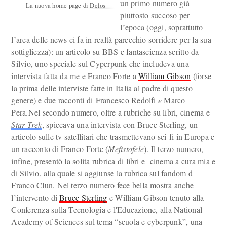
un primo numero già
La nuova home page di Delos
piuttosto succoso per
l’epoca (oggi, soprattutto
l’area delle news ci fa in realtà parecchio sorridere per la sua
sottigliezza): un articolo su BBS e fantascienza scritto da
Silvio, uno speciale sul Cyperpunk che includeva una
intervista fatta da me e Franco Forte a
William Gibson
(forse
la prima delle interviste fatte in Italia al padre di questo
genere) e due racconti di Francesco Redolfi
e
Marco
Pera.Nel secondo numero, oltre a rubriche su libri, cinema e
Star Trek
, spiccava una intervista con Bruce Sterling, un
articolo sulle tv satellitari che trasmettevano sci-fi in Europa e
un racconto di Franco Forte (
Mefistofele
). Il terzo numero,
infine, presentò la solita rubrica di libri e cinema a cura mia e
di Silvio, alla quale si aggiunse la rubrica sul fandom d
Franco Clun. Nel terzo numero fece bella mostra anche
l’intervento di
Bruce Sterling
e William Gibson tenuto alla
Conferenza sulla Tecnologia e l'Educazione, alla National
Academy of Sciences sul tema “scuola e cyberpunk”, una