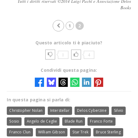
Tutti i diritti riservati ©2014 Luigi Pachì e Associazione Delos
Books
1
2
Questo articolo ti è piaciuto?
1
4
Condividi questa pagina:
In questa pagina si parla di:
Christopher Nolan
Interstellar
Delos Cyberzine
Silvio
Sosio
Angelo de Ceglie
Blade Run
Franco Forte
Franco Clun
William Gibson
Star Trek
Bruce Sterling