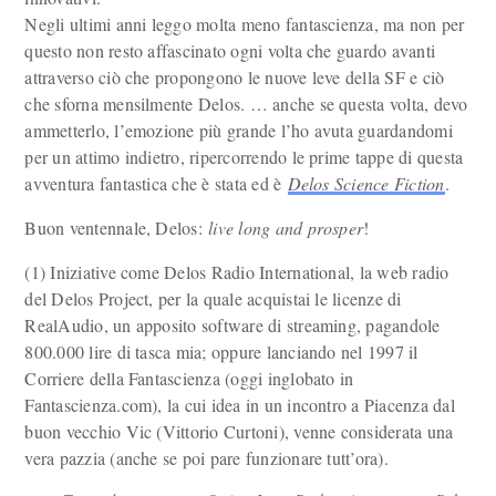
Negli ultimi anni leggo molta meno fantascienza, ma non per
questo non resto affascinato ogni volta che guardo avanti
attraverso ciò che propongono le nuove leve della SF e ciò
che sforna mensilmente Delos. … anche se questa volta, devo
ammetterlo, l’emozione più grande l’ho avuta guardandomi
per un attimo indietro, ripercorrendo le prime tappe di questa
avventura fantastica che è stata ed è
Delos Science Fiction
.
Buon ventennale, Delos:
live long and prosper
!
(1) Iniziative come Delos Radio International, la web radio
del Delos Project, per la quale acquistai le licenze di
RealAudio, un apposito software di streaming, pagandole
800.000 lire di tasca mia; oppure lanciando nel 1997 il
Corriere della Fantascienza (oggi inglobato in
Fantascienza.com), la cui idea in un incontro a Piacenza dal
buon vecchio Vic (Vittorio Curtoni), venne considerata una
vera pazzia (anche se poi pare funzionare tutt’ora).