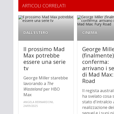
ARTICOLI CORRELATI
DALL'ESTERO
CINEMA
Il prossimo Mad
George Mill
Max potrebbe
(finalmente
essere una serie
conferma:
tv
arrivano i s
di Mad Max:
George Miller starebbe
Road
lavorando a
The
Wasteland
per HBO
Il regista austra
Max
ha svelato cosa 
stato d'intralcio 
ANGELA BERNARDONI,
24/09/2025
realizzazione de
sequel e i suoi p