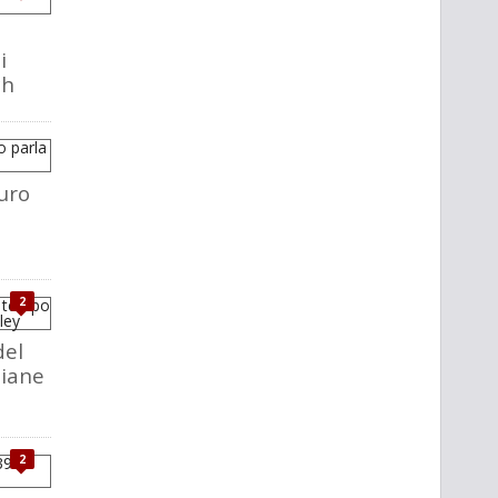
i
ch
uro
2
del
liane
2