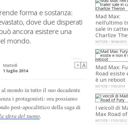
prende forma e sostanza:
Mad Max:
evastato, dove due disperati
nell'ultimo t
sale in catt
 può ancora esistere una
Charlize Th
del mondo.
NOTIZIE / 30/04/2015
A
Martedì
A
Mad Max: Fu
1 luglio 2014
Road esiste 
è un reboot
NOTIZIE / 7/05/2014
 al mondo in tutto il suo decadente
senza i protagonisti: ora possiamo
ondo post-apocalittico della saga di
I veicoli di 
Max Road of
la sfera del tuono
.
NOTIZIE / 17/01/2012