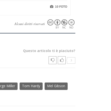
10 FOTO
Alcuni diritti riservati
Questo articolo ti è piaciuto?
3
rge Miller
Tom Hardy
Mel Gibson