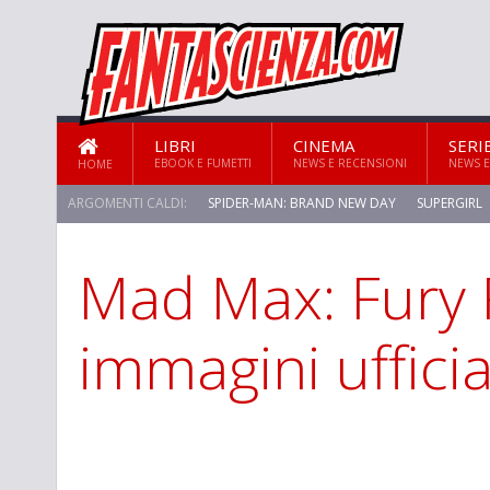
LIBRI
CINEMA
SERI
EBOOK E FUMETTI
NEWS E RECENSIONI
NEWS E
HOME
ARGOMENTI CALDI:
SPIDER-MAN: BRAND NEW DAY
SUPERGIRL
Mad Max: Fury 
STAR TREK: STRANGE NEW WORLDS
immagini ufficia