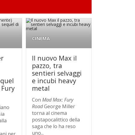
CINEMA
er
Il nuovo Max il
)
pazzo, tra
sentieri selvaggi
equel
e incubi heavy
 Fury
metal
Con
Mad Max: Fury
Road
George Miller
liano
torna al cinema
sia
postapocalittico della
alla
saga che lo ha reso
i
uno...
iani per