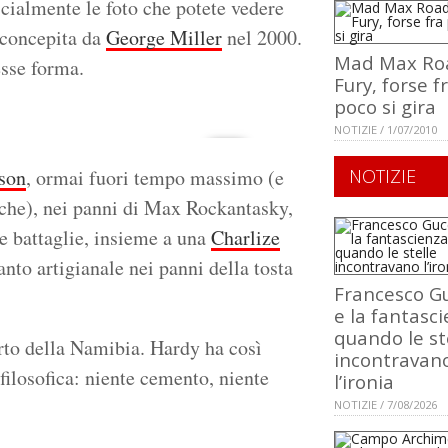
icialmente le foto che potete vedere
a concepita da
George Miller
nel 2000.
Mad Max Ro
esse forma.
Fury, forse f
poco si gira
NOTIZIE / 1/07/2010
son
, ormai fuori tempo massimo (e
NOTIZIE
tiche), nei panni di Max Rockantasky,
e battaglie, insieme a una
Charlize
anto artigianale nei panni della tosta
Francesco Gu
e la fantasci
quando le st
erto della Namibia. Hardy ha così
incontravan
filosofica: niente cemento, niente
l’ironia
NOTIZIE / 7/08/2026