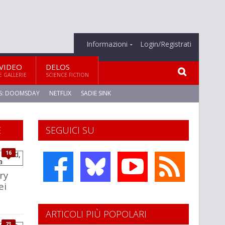
Informazioni
Login/Registrati
VIDEO
DELOS
E GALLERIE
SCIENCE FICTION
S: DOOMSDAY
NETFLIX
SADIE SINK
E
SEGUICI SU
16
ry
ei
ARTICOLI PIÙ POPOLARI
23