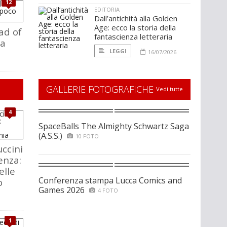
12
EDITORIA
Dall’antichità alla Golden
Age: ecco la storia della
ad of
fantascienza letteraria
ra
LEGGI
16/07/2026
GALLERIE FOTOGRAFICHE
Vedi tutte
4
SpaceBalls The Almighty Schwartz Saga
(A.S.S.)
10 FOTO
ccini
enza:
elle
Conferenza stampa Lucca Comics and
o
Games 2026
4 FOTO
1