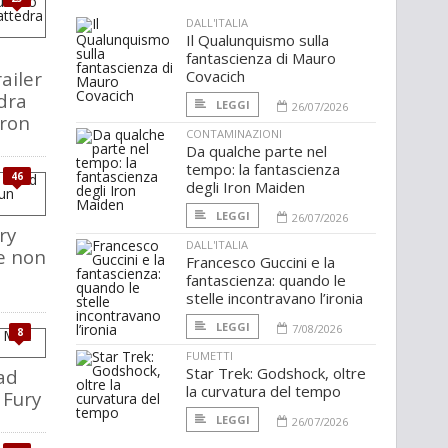
DALL'ITALIA
Il Qualunquismo sulla
fantascienza di Mauro
railer
Covacich
edra
LEGGI
26/07/2026
eron
CONTAMINAZIONI
Da qualche parte nel
tempo: la fantascienza
46
degli Iron Maiden
LEGGI
26/07/2026
ry
DALL'ITALIA
e non
Francesco Guccini e la
fantascienza: quando le
stelle incontravano l’ironia
LEGGI
7/08/2026
8
FUMETTI
Star Trek: Godshock, oltre
Mad
la curvatura del tempo
 Fury
LEGGI
26/07/2026