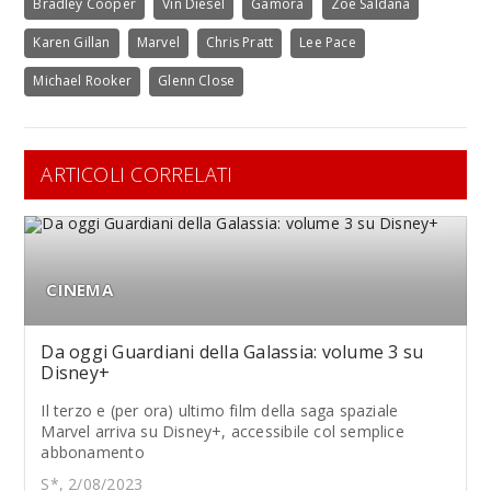
Bradley Cooper
Vin Diesel
Gamora
Zoe Saldana
Karen Gillan
Marvel
Chris Pratt
Lee Pace
Michael Rooker
Glenn Close
ARTICOLI CORRELATI
CINEMA
Da oggi Guardiani della Galassia: volume 3 su
Disney+
Il terzo e (per ora) ultimo film della saga spaziale
Marvel arriva su Disney+, accessibile col semplice
abbonamento
S*, 2/08/2023