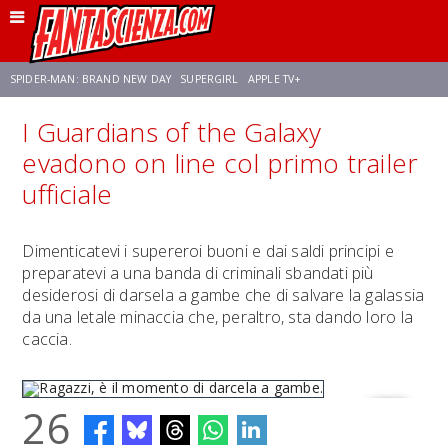
SPIDER-MAN: BRAND NEW DAY
SUPERGIRL
APPLE TV+
I Guardians of the Galaxy
FRANCO RICCIARDIELLO
ZENDAYA
STAR TREK
AVENGERS: DOOMSDAY
evadono on line col primo trailer
ufficiale
NETFLIX
SADIE SINK
CELIA ROSE GOODING
Dimenticatevi i supereroi buoni e dai saldi principi e
preparatevi a una banda di criminali sbandati più
desiderosi di darsela a gambe che di salvare la galassia
da una letale minaccia che, peraltro, sta dando loro la
caccia.
26