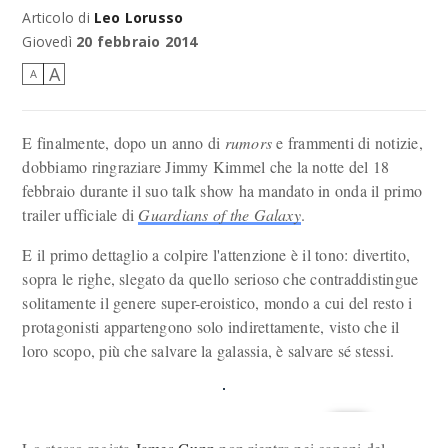
Articolo di
Leo Lorusso
Ragazzi, è il momento di darcela a gambe.
Giovedì
20 febbraio 2014
A
A
E finalmente, dopo un anno di
rumors
e frammenti di notizie,
dobbiamo ringraziare Jimmy Kimmel che la notte del 18
febbraio durante il suo talk show ha mandato in onda il primo
trailer ufficiale di
Guardians of the Galaxy
.
E il primo dettaglio a colpire l'attenzione è il tono: divertito,
sopra le righe, slegato da quello serioso che contraddistingue
solitamente il genere super-eroistico, mondo a cui del resto i
protagonisti appartengono solo indirettamente, visto che il
loro scopo, più che salvare la galassia, è salvare sé stessi.