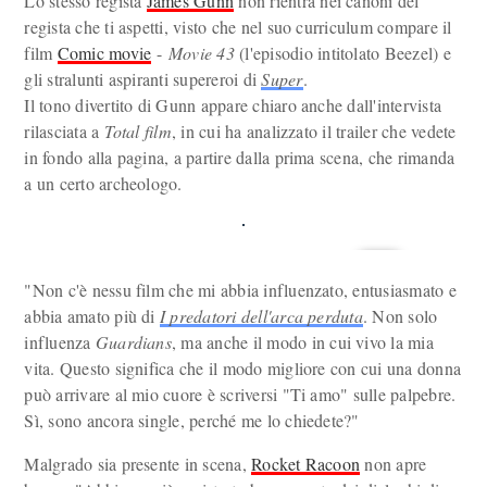
Lo stesso regista
James Gunn
non rientra nei canoni del
regista che ti aspetti, visto che nel suo curriculum compare il
film
Comic movie
-
Movie 43
(l'episodio intitolato Beezel) e
gli stralunti aspiranti supereroi di
Super
.
Il tono divertito di Gunn appare chiaro anche dall'intervista
rilasciata a
Total film
, in cui ha analizzato il trailer che vedete
in fondo alla pagina, a partire dalla prima scena, che rimanda
a un certo archeologo.
"Non c'è nessu film che mi abbia influenzato, entusiasmato e
abbia amato più di
I predatori dell'arca perduta
. Non solo
influenza
Guardians
, ma anche il modo in cui vivo la mia
vita. Questo significa che il modo migliore con cui una donna
può arrivare al mio cuore è scriversi "Ti amo" sulle palpebre.
Sì, sono ancora single, perché me lo chiedete?"
Malgrado sia presente in scena,
Rocket Racoon
non apre