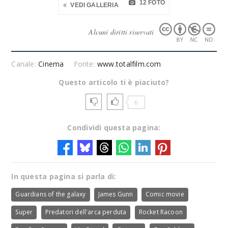
12 FOTO
VEDI GALLERIA
Alcuni diritti riservati
Canale:
Cinema
Fonte:
www.totalfilm.com
Questo articolo ti è piaciuto?
6
Condividi questa pagina:
In questa pagina si parla di:
Guardians of the galaxy
James Gunn
Comic movie
Super
Predatori dell'arca perduta
Rocket Racoon