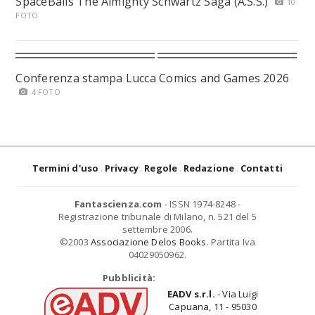
SpaceBalls The Almighty Schwartz Saga (A.S.S.)
10
FOTO
Conferenza stampa Lucca Comics and Games 2026
4 FOTO
Termini d'uso
Privacy
Regole
Redazione
Contatti
Fantascienza.com
- ISSN 1974-8248 -
Registrazione tribunale di Milano, n. 521 del 5
settembre 2006.
©2003
Associazione Delos Books
. Partita Iva
04029050962.
Pubblicità:
EADV s.r.l.
- Via Luigi
Capuana, 11 - 95030