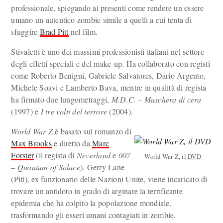
professionale, spiegando ai presenti come rendere un essere
umano un autentico zombie simile a quelli a cui tenta di
sfuggire
Brad Pitt
nel film.
Stivaletti è uno dei massimi professionisti italiani nel settore
degli effetti speciali e del make-up. Ha collaborato con registi
come Roberto Benigni, Gabriele Salvatores, Dario Argento,
Michele Soavi e Lamberto Bava, mentre in qualità di regista
ha firmato due lungometraggi,
M.D.C. – Maschera di cera
(1997) e
I tre volti del terrore
(2004).
World War Z
è basato sul romanzo di
Max Brooks
e diretto da
Marc
Forster
(il regista di
Neverland
e
007
World War Z, il DVD
– Quantum of Solace
). Gerry Lane
(Pitt), ex funzionario delle Nazioni Unite, viene incaricato di
trovare un antidoto in grado di arginare la terrificante
epidemia che ha colpito la popolazione mondiale,
trasformando gli esseri umani contagiati in zombie.