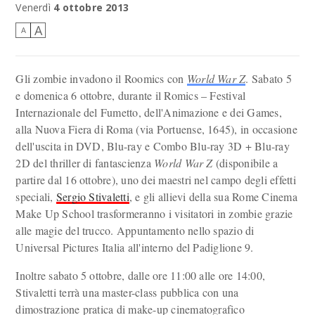
World War Z, una scena del film
Venerdì
4 ottobre 2013
A
A
Gli zombie invadono il Roomics con
World War Z
. Sabato 5
e domenica 6 ottobre, durante il Romics – Festival
Internazionale del Fumetto, dell'Animazione e dei Games,
alla Nuova Fiera di Roma (via Portuense, 1645), in occasione
dell'uscita in DVD, Blu-ray e Combo Blu-ray 3D + Blu-ray
2D del thriller di fantascienza
World War Z
(disponibile a
partire dal 16 ottobre), uno dei maestri nel campo degli effetti
speciali,
Sergio Stivaletti
, e gli allievi della sua Rome Cinema
Make Up School trasformeranno i visitatori in zombie grazie
alle magie del trucco. Appuntamento nello spazio di
Universal Pictures Italia all'interno del Padiglione 9.
Inoltre sabato 5 ottobre, dalle ore 11:00 alle ore 14:00,
Stivaletti terrà una master-class pubblica con una
dimostrazione pratica di make-up cinematografico