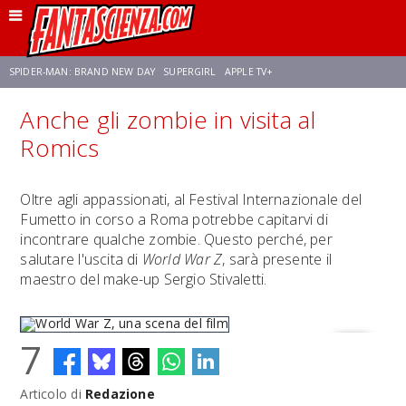
SPIDER-MAN: BRAND NEW DAY
SUPERGIRL
APPLE TV+
Anche gli zombie in visita al
FRANCO RICCIARDIELLO
ZENDAYA
STAR TREK
AVENGERS: DOOMSDAY
Romics
NETFLIX
SADIE SINK
STAR TREK: STRANGE NEW WORLDS
Oltre agli appassionati, al Festival Internazionale del
Fumetto in corso a Roma potrebbe capitarvi di
incontrare qualche zombie. Questo perché, per
salutare l'uscita di
World War Z
, sarà presente il
maestro del make-up Sergio Stivaletti.
7
Articolo di
Redazione