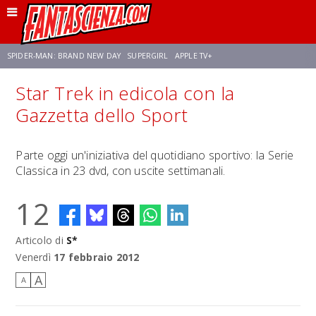
SPIDER-MAN: BRAND NEW DAY
SUPERGIRL
APPLE TV+
Star Trek in edicola con la
FRANCO RICCIARDIELLO
ZENDAYA
STAR TREK
AVENGERS: DOOMSDAY
Gazzetta dello Sport
NETFLIX
SADIE SINK
CELIA ROSE GOODING
Parte oggi un'iniziativa del quotidiano sportivo: la Serie
Classica in 23 dvd, con uscite settimanali.
12
Articolo di
S*
Venerdì
17 febbraio 2012
A
A