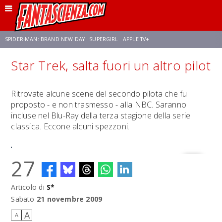
SPIDER-MAN: BRAND NEW DAY
SUPERGIRL
APPLE TV+
Star Trek, salta fuori un altro pilot
FRANCO RICCIARDIELLO
ZENDAYA
STAR TREK
AVENGERS: DOOMSDAY
Ritrovate alcune scene del secondo pilota che fu
proposto - e non trasmesso - alla NBC. Saranno
NETFLIX
SADIE SINK
STAR TREK: STRANGE NEW WORLDS
incluse nel Blu-Ray della terza stagione della serie
classica. Eccone alcuni spezzoni.
27
Articolo di
S*
Sabato
21 novembre 2009
A
A