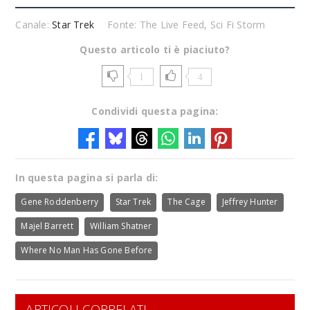
Canale:
Star Trek
Fonte: The Live Feed, Sci Fi Storm
Questo articolo ti è piaciuto?
1
4
Condividi questa pagina:
In questa pagina si parla di:
Gene Roddenberry
Star Trek
The Cage
Jeffrey Hunter
Majel Barrett
William Shatner
Where No Man Has Gone Before
ARTICOLI CORRELATI