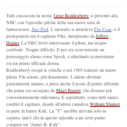
Tutti conoscono la storia.
Gene Roddenberry
si presentò alla
NBC con l'episodio piloita della sua nuova serie di
fantascienza,
Star Trek
. L'episodio si intitolava
The Cage
, e il
protagonista era il capitano Pike, interpretato da
Jeffrey
Hunter
. La NBC trovò interessante il pilota, ma troppo
cerebrale. Troppo difficile. E poi era sconveniente un
personaggio alieno come Spock, e altrettanto sconveniente
era un primo ufficiale donna.
Roddenberry recepì le critiche e nel 1965 realizzò un nuovo
pilota. Più azione, più dinamismo. L'alieno divenne
parzialmente umano, e prese anche il posto di primo ufficiale
che prima era occupato da
Majel Barrett
, che divenne più
convenientemente infermiera. E soprattutto, come tutti sanno,
cambiò il capitano, dando all'attore canadese
William Shatner
la parte di James Kirk. La "T" sarebbe arrivata solo in
seguito, tant'è che in questo episodio a un certo punto
compare un "James B. Kirk".