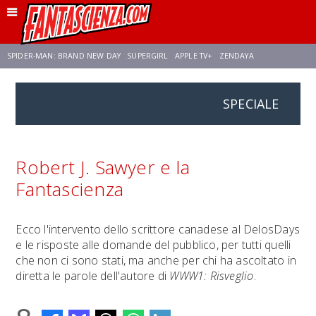
SPIDER-MAN: BRAND NEW DAY
SUPERGIRL
APPLE TV+
ZENDAYA
SPECIALE
FRANCO RICCIARDIELLO
AVENGERS: DOOMSDAY
STAR TREK
NETFLIX
SADIE SINK
STAR TREK: STRANGE NEW WORLDS
Robert J. Sawyer e la
Fantascienza
Ecco l'intervento dello scrittore canadese al DelosDays
e le risposte alle domande del pubblico, per tutti quelli
che non ci sono stati, ma anche per chi ha ascoltato in
diretta le parole dell'autore di
WWW1: Risveglio
.