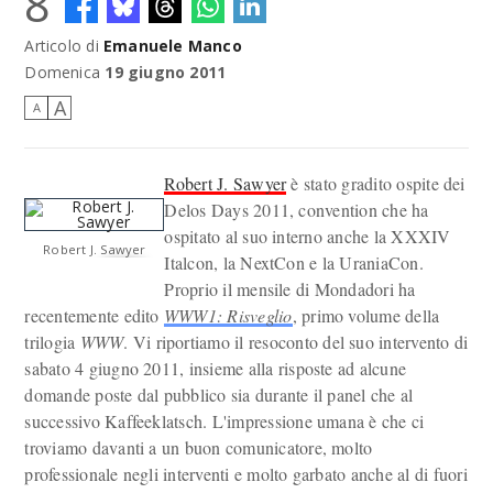
8
Articolo di
Emanuele Manco
Domenica
19 giugno 2011
A
A
Robert J. Sawyer
è stato gradito ospite dei
Delos Days 2011, convention che ha
ospitato al suo interno anche la XXXIV
Robert J. Sawyer
Italcon, la NextCon e la UraniaCon.
Proprio il mensile di Mondadori ha
recentemente edito
WWW1: Risveglio
, primo volume della
trilogia
WWW
. Vi riportiamo il resoconto del suo intervento di
sabato 4 giugno 2011, insieme alla risposte ad alcune
domande poste dal pubblico sia durante il panel che al
successivo Kaffeeklatsch. L'impressione umana è che ci
troviamo davanti a un buon comunicatore, molto
professionale negli interventi e molto garbato anche al di fuori