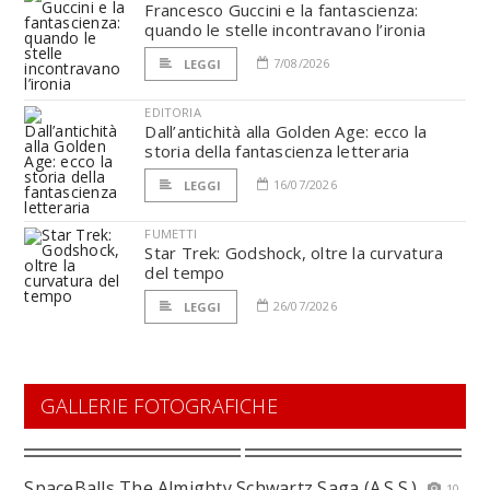
Francesco Guccini e la fantascienza:
quando le stelle incontravano l’ironia
7/08/2026
LEGGI
EDITORIA
Dall’antichità alla Golden Age: ecco la
storia della fantascienza letteraria
16/07/2026
LEGGI
FUMETTI
Star Trek: Godshock, oltre la curvatura
del tempo
26/07/2026
LEGGI
GALLERIE FOTOGRAFICHE
SpaceBalls The Almighty Schwartz Saga (A.S.S.)
10