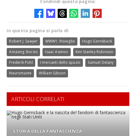
Condividi questa pagina:
In questa pagina si parla di:
Robert J. Sawyer
WWW1: Risveglio
Hugo Gernsback
Amazing Stories
Isaac Asimov
Kim Stanley Robinson
Frederik Pohl
I mercanti dello spazio
Samuel Delany
Neuromante
William Gibson
ARTICOLI CORRELATI
STORIA DELLA FANTASCIENZA