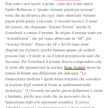
Due sono i suoi lasciti: il primo, come dice il mio amico
Spider Robinson, è “quanto veniamo pagati per lavorare”,
ossia che sia all'epoca che oggi, dopo ottant'anni veniamo
pagati pochi penny a racconto; il secondo lascito è il nome
del genere, che chiamamo “Science Fiction” perché fu
Gernsback a coniare il termine. In origine il termine usato era
“Scientifiction”, che poi venne abbreviato in “Stf”, poi
“Science Fiction”. Penso che SF e Sci-Fi siano nomi
sbagliati per il genere, perché limitano quanto gli scrittori
possono fare e il modo in cui il lettori percepiscono quel che
facciamo. Per Gernsback il termine doveva comprendere solo
le storie che riguardavano la scienza.
Isaac Asimov
stesso ha
tentato di fornire una definizione più elaborata: “La
Fantascienza moderna è quella forma letteraria che considera
la reazione degli uomini di fronte ai cambiamenti nella
tecnologia.” (1) Secondo me anche questa definizione è errata
e limitante, perché non credo che sia necessario che la
fantascienza tratti solo argomenti scientifici. È invece
definibile come una modalità ben precisa di raccontare le