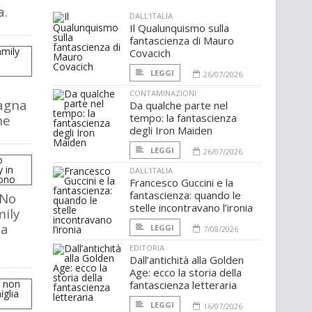
a.
DALL'ITALIA
Il Qualunquismo sulla
fantascienza di Mauro
Covacich
LEGGI
26/07/2026
CONTAMINAZIONI
agna
Da qualche parte nel
tempo: la fantascienza
ne
degli Iron Maiden
LEGGI
26/07/2026
DALL'ITALIA
Francesco Guccini e la
fantascienza: quando le
 No
stelle incontravano l’ironia
ily
ma
LEGGI
7/08/2026
EDITORIA
Dall’antichità alla Golden
Age: ecco la storia della
fantascienza letteraria
LEGGI
16/07/2026