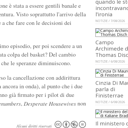
quando le st
one è stata a essere gentili banale e
incontravan
ntura. Visto soprattutto l'arrivo della
l’ironia
NOTIZIE / 7/08/2026
a che fare con le decisioni dei
Campo
timo episodio, per poi scendere a un
Archimede d
stata colpa del basket? Del cambio
Thomas Dis
to che le speranze diminuiscono.
NOTIZIE / 6/08/2026
so la cancellazione con addirittura
Cinzia Di Ma
a ancora in onda), al punto che i due
parla di
nno già firmato per i pilot di due
Finisterrae
,
non
enumbers
Desperate Housewives
NOTIZIE / 6/08/2026
Il ministero 
Alcuni diritti riservati