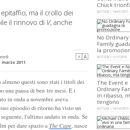
Chuck trionf
epitaffio, ma il crollo dei
NOTIZIE / 19/01/2011
le il rinnovo di
V
, anche
No Ordinary
Family guad
la promozio
A
unedì
A
NOTIZIE / 1/11/2010
1 marzo 2011
o almeno questi sono stati i titoli dei
The Event e
Ordinary Fam
po una pausa di ben tre mesi. E i
in ribasso, 
ndato in onda a novembre aveva
tengono
 suo episodio di ritorno ha visto un
NOTIZIE / 19/10/2010
o seguente, l'ultimo andato in onda. Se
ilm per dare spazio a
The Cape
, nasce