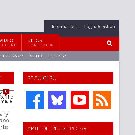
Informazioni
Login/Registrati
VIDEO
DELOS
E GALLERIE
SCIENCE FICTION
S: DOOMSDAY
NETFLIX
SADIE SINK
E
SEGUICI SU
3
ary
lano,
rte
ARTICOLI PIÙ POPOLARI