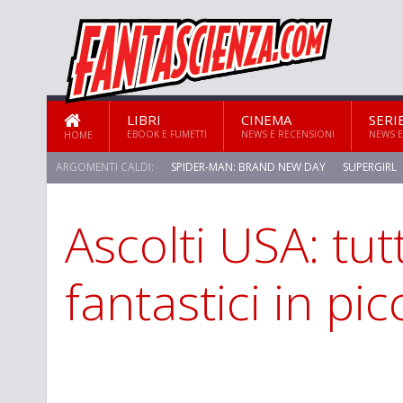
LIBRI
CINEMA
SERI
EBOOK E FUMETTI
NEWS E RECENSIONI
NEWS E
HOME
ARGOMENTI CALDI:
SPIDER-MAN: BRAND NEW DAY
SUPERGIRL
Ascolti USA: tutt
STAR TREK: STRANGE NEW WORLDS
fantastici in pic