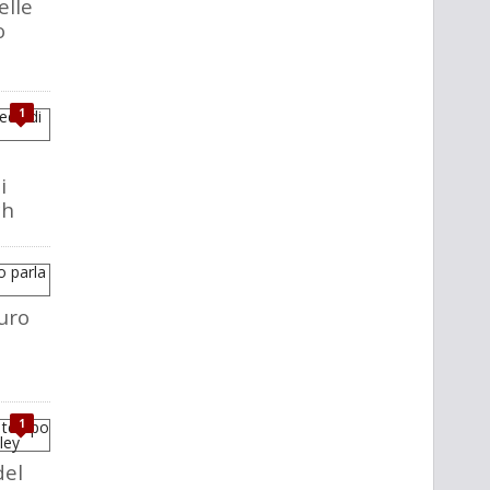
elle
o
1
i
ch
uro
1
del