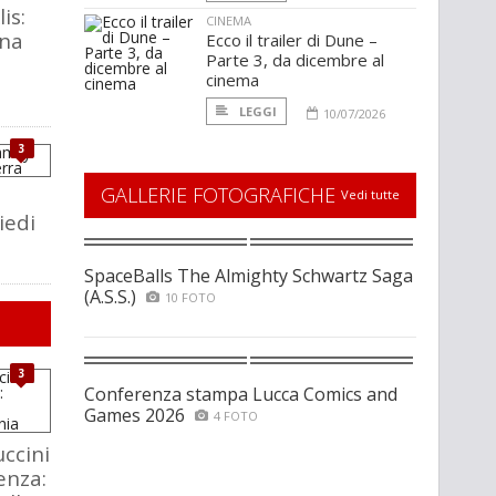
is:
CINEMA
una
Ecco il trailer di Dune –
Parte 3, da dicembre al
cinema
LEGGI
10/07/2026
3
GALLERIE FOTOGRAFICHE
Vedi tutte
iedi
SpaceBalls The Almighty Schwartz Saga
(A.S.S.)
10 FOTO
3
Conferenza stampa Lucca Comics and
Games 2026
4 FOTO
ccini
enza: