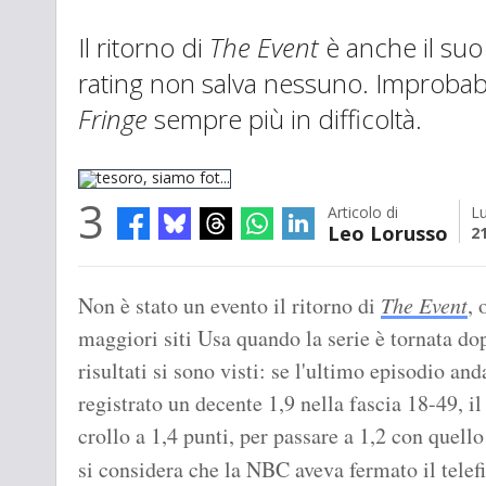
Il ritorno di
The Event
è anche il suo 
rating non salva nessuno. Improbabi
Fringe
sempre più in difficoltà.
3
Articolo di
L
Leo Lorusso
2
tesoro, siamo fot...
Non è stato un evento il ritorno di
The Event
, 
maggiori siti Usa quando la serie è tornata do
risultati si sono visti: se l'ultimo episodio a
registrato un decente 1,9 nella fascia 18-49, il
crollo a 1,4 punti, per passare a 1,2 con quell
si considera che la NBC aveva fermato il telef