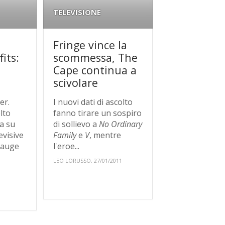
TELEVISIONE
y
Fringe vince la
its:
scommessa, The
Cape continua a
scivolare
er.
I nuovi dati di ascolto
lto
fanno tirare un sospiro
da su
di sollievo a
No Ordinary
evisive
Family
e
V
, mentre
 auge
l'eroe...
LEO LORUSSO, 27/01/2011