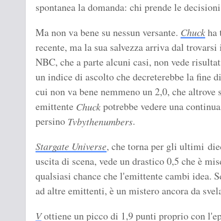
spontanea la domanda: chi prende le decisioni
Ma non va bene su nessun versante.
Chuck
ha 
recente, ma la sua salvezza arriva dal trovars
NBC, che a parte alcuni casi, non vede risultat
un indice di ascolto che decreterebbe la fine 
cui non va bene nemmeno un 2,0, che altrove 
emittente
potrebbe vedere una continuaz
Chuck
persino
.
Tvbythenumbers
Stargate Universe
, che torna per gli ultimi di
uscita di scena, vede un drastico 0,5 che è mi
qualsiasi chance che l'emittente cambi idea. Se
ad altre emittenti, è un mistero ancora da svel
V
ottiene un picco di 1,9 punti proprio con l'ep