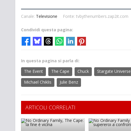
Canale:
Televisione
Fonte: tvbythenumbers.zap2it.com
Condividi questa pagina:
In questa pagina si parla di:
The Event
The Cape
Chuck
Stargate Universe
Michael Chiklis
Julie Benz
ARTICOLI CORRELATI