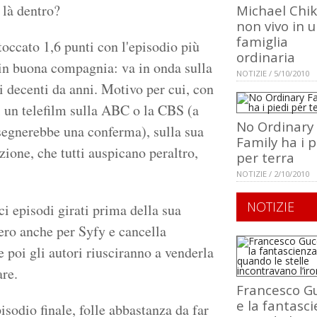
 là dentro?
Michael Chikl
non vivo in 
famiglia
toccato 1,6 punti con l'episodio più
ordinaria
i in buona compagnia: va in onda sulla
NOTIZIE / 5/10/2010
i decenti da anni. Motivo per cui, con
di un telefilm sulla ABC o la CBS (a
No Ordinary
segnerebbe una conferma), sulla sua
Family ha i p
ione, che tutti auspicano peraltro,
per terra
NOTIZIE / 2/10/2010
NOTIZIE
eci episodi girati prima della sua
sero anche per Syfy e cancella
 poi gli autori riusciranno a venderla
are.
Francesco Gu
e la fantasci
isodio finale, folle abbastanza da far