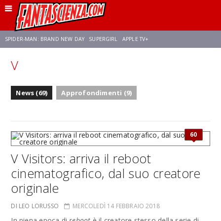
SPIDER-MAN: BRAND NEW DAY
SUPERGIRL
APPLE TV+
V
FRANCO RICCIARDIELLO
ZENDAYA
STAR TREK
AVENGERS: DOOMSDAY
News (69)
Approfondimenti (9)
NETFLIX
SADIE SINK
CELIA ROSE GOODING
60
V Visitors: arriva il reboot
cinematografico, dal suo creatore
originale
DI LEO LORUSSO
MERCOLEDÌ 14 FEBBRAIO 2018
In piena epoca di
reboot
è il creatore stesso della serie di