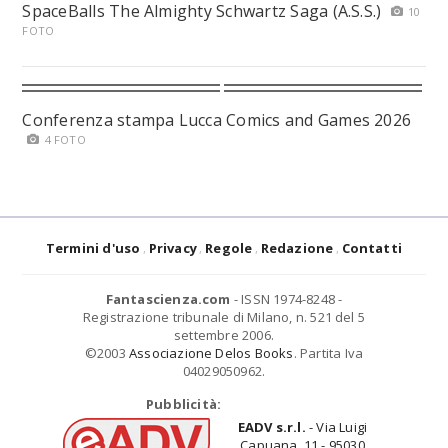
SpaceBalls The Almighty Schwartz Saga (A.S.S.)
10
FOTO
Conferenza stampa Lucca Comics and Games 2026
4 FOTO
Termini d'uso
Privacy
Regole
Redazione
Contatti
Fantascienza.com
- ISSN 1974-8248 -
Registrazione tribunale di Milano, n. 521 del 5
settembre 2006.
©2003
Associazione Delos Books
. Partita Iva
04029050962.
Pubblicità:
EADV s.r.l.
- Via Luigi
Capuana, 11 - 95030