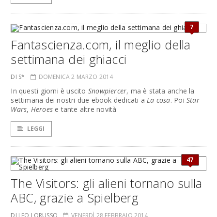
7
Fantascienza.com, il meglio della
settimana dei ghiacci
DI S*
DOMENICA 2 MARZO 2014
In questi giorni è uscito
Snowpiercer
, ma è stata anche la
settimana dei nostri due ebook dedicati a
La cosa
. Poi
Star
Wars
,
Heroes
e tante altre novità
LEGGI
47
The Visitors: gli alieni tornano sulla
ABC, grazie a Spielberg
DI LEO LORUSSO
VENERDÌ 28 FEBBRAIO 2014