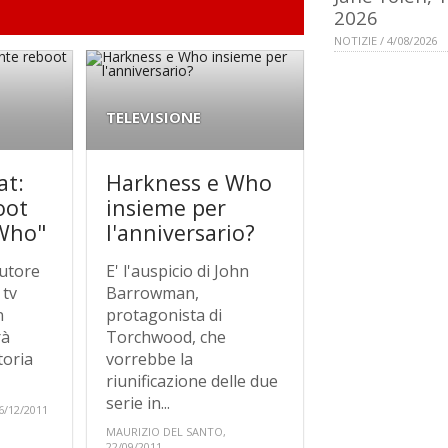
2026
NOTIZIE / 4/08/2026
TELEVISIONE
at:
Harkness e Who
oot
insieme per
 Who"
l'anniversario?
autore
E' l'auspicio di John
 tv
Barrowman,
n
protagonista di
rà
Torchwood, che
toria
vorrebbe la
riunificazione delle due
serie in...
6/12/2011
MAURIZIO DEL SANTO,
22/09/2011