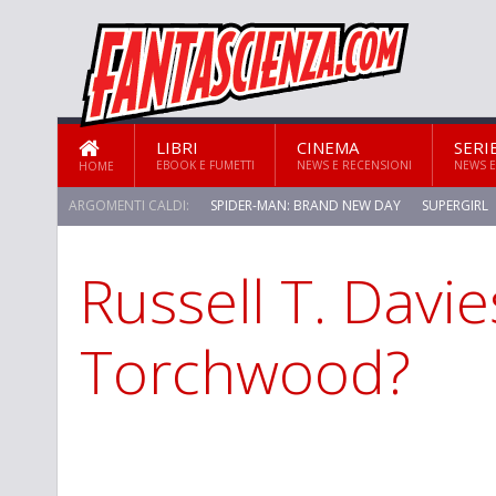
LIBRI
CINEMA
SERI
EBOOK E FUMETTI
NEWS E RECENSIONI
NEWS E
HOME
ARGOMENTI CALDI:
SPIDER-MAN: BRAND NEW DAY
SUPERGIRL
Russell T. Davie
STAR TREK: STRANGE NEW WORLDS
Torchwood?