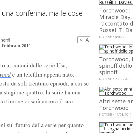
Torchwood:
he una conferma, ma le cose
Miracle Day,
raccontato 
Russell T. Da
NOTIZIE / 8/06/2011
A
nerdì
A
1 febbraio 2011
Torchwood, 
to ai canoni delle serie Usa,
spinoff dello
spinoff
wood
è un telefilm appena nato.
NOTIZIE / 23/05/2011
to da soli trentuno episodi, a cui se
a stagione quattro, la serie ha una
o timone ci sarà ancora il suo
Altri sette a
Torchwood
NOTIZIE / 11/01/2011
ni sul futuro della serie per quanto