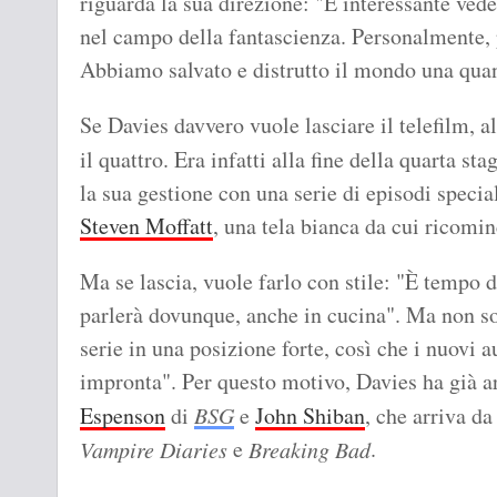
riguarda la sua direzione: "È interessante ved
nel campo della fantascienza. Personalmente, p
Abbiamo salvato e distrutto il mondo una quant
Se Davies davvero vuole lasciare il telefilm, a
il quattro. Era infatti alla fine della quarta st
la sua gestione con una serie di episodi specia
Steven Moffatt
, una tela bianca da cui ricomin
Ma se lascia, vuole farlo con stile: "È tempo d
parlerà dovunque, anche in cucina". Ma non sol
serie in una posizione forte, così che i nuovi a
impronta". Per questo motivo, Davies ha già ar
Espenson
di
BSG
e
John Shiban
, che arriva d
e
.
Vampire Diaries
Breaking Bad