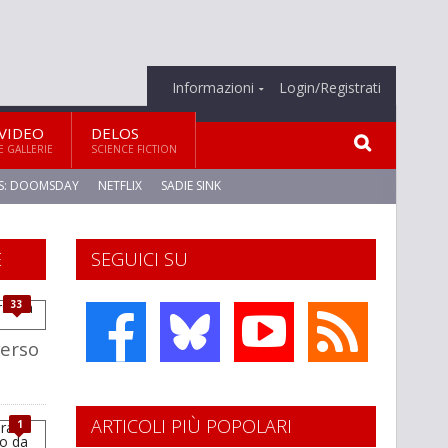
Informazioni
Login/Registrati
VIDEO
DELOS
E GALLERIE
SCIENCE FICTION
S: DOOMSDAY
NETFLIX
SADIE SINK
E
SEGUICI SU
33
erso
ARTICOLI PIÙ POPOLARI
1