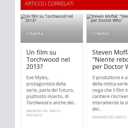
ARTICOLI CORRELATI
CINEMA
CINEMA
Un film su
Steven Moff
Torchwood nel
"Niente reb
2013?
per Doctor
Eve Myles,
Il produttore e 
protagonista della
della mitica serie
serie, parla del futuro,
nega che il film i
piuttosto incerto, di
cantiere riscrive
Torchwood
e anche del...
interamente la s
del...
MAURIZIO DEL SANTO,
30/01/2012
MAURIZIO DEL SANTO, 