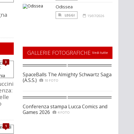
Odissea
gna
LEGGI
15/07/2026
GALLERIE FOTOGRAFICHE
Vedi tutte
3
SpaceBalls The Almighty Schwartz Saga
(A.S.S.)
10 FOTO
ccini
enza:
elle
o
Conferenza stampa Lucca Comics and
Games 2026
4 FOTO
1