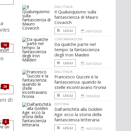
DALL'ITALIA
Il Qualunquismo sulla
fantascienza di Mauro
da
Covacich
vies
LEGGI
26/07/2026
CONTAMINAZIONI
Da qualche parte nel
10
tempo: la fantascienza
degli Iron Maiden
lo
LEGGI
26/07/2026
DALL'ITALIA
Francesco Guccini e la
fantascienza: quando le
stelle incontravano l’ironia
28
LEGGI
7/08/2026
nni di
EDITORIA
Dall’antichità alla Golden
Age: ecco la storia della
fantascienza letteraria
3
LEGGI
16/07/2026