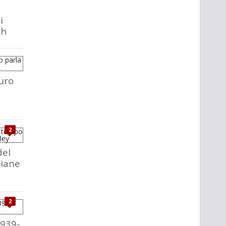
i
ch
uro
2
del
liane
2
1939-