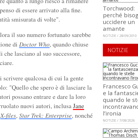
ere quanto a lungo riesco a rimanere
Torchwood:
enso di essere arrivato alla fine.
perché biso
ità smisurata di volte".
uccidere un
amante
llora il suo numero fortunato sarebbe
NOTIZIE / 28/09/2010
agione di
Doctor Who
, quando chiuse
NOTIZIE
li che lasciano al suo successore,
ciare.
i scrivere qualcosa di cui la gente
Francesco Gu
o: "Quello che spero è di lasciare la
e la fantasci
utori possano entrare e dare la loro
quando le st
ruolato nuovi autori, inclusa
Jane
incontravan
l’ironia
a
X-files
,
Star Trek: Enterprise
, nonché
NOTIZIE / 7/08/2026