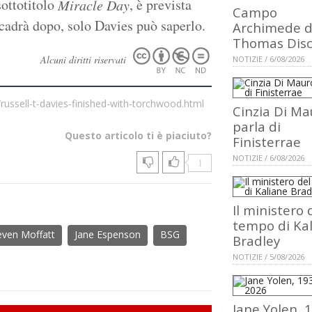
 sottotitolo
, è prevista
Miracle Day
Campo
ccadrà dopo, solo Davies può saperlo.
Archimede d
Thomas Dis
Alcuni diritti riservati
NOTIZIE / 6/08/2026
russell-t-davies-finished-with-torchwood.html
Cinzia Di Ma
parla di
Questo articolo ti è piaciuto?
Finisterrae
NOTIZIE / 6/08/2026
1
Il ministero 
tempo di Ka
even Moffatt
Jane Espenson
BSG
Bradley
NOTIZIE / 5/08/2026
Jane Yolen, 