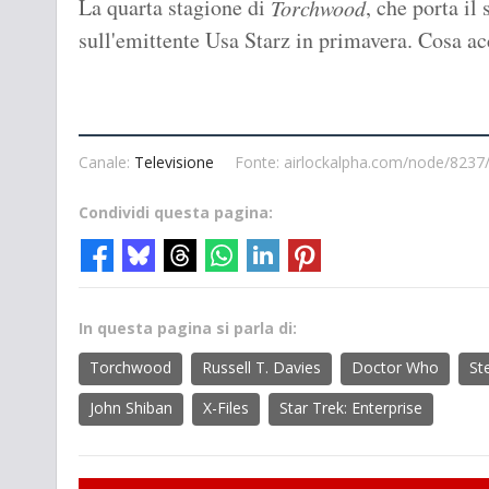
La quarta stagione di
, che porta il
Torchwood
sull'emittente Usa Starz in primavera. Cosa a
Canale:
Televisione
Fonte: airlockalpha.com/node/8237/
Condividi questa pagina:
In questa pagina si parla di:
Torchwood
Russell T. Davies
Doctor Who
St
John Shiban
X-Files
Star Trek: Enterprise