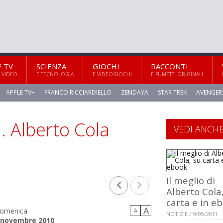
E TV
SCIENZA
GIOCHI
RACCONTI
 VIDEO
E TECNOLOGIA
E VIDEOGIOCHI
E FUMETTI ORIGINALI
APPLE TV+
FRANCO RICCIARDIELLO
ZENDAYA
STAR TREK
AVENGER
… Alberto Cola
VEDI ANCH
Il meglio di
Alberto Cola
carta e in e
A
omenica
A
NOTIZIE / 9/05/2011
 novembre 2010