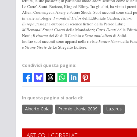
lettura, le sue passioni; in particolar modo adora scrittori come Mishi
Le Carre', Stout, Baricco, King ed Ellroy. Tra gli altri, ha vinto i premi
Alien, Courmayeur, Akery e Future Shock. Suoi racconti sono stati pu
in varie antologie:
I mondi di Delos
dell'Editoriale Garden;
Futuro
Europa
, rassegna europea di science fiction della Perseo Libri;
Millemondi Strani Giorni
della Mondadori;
Carri Futuri
della Editri
Nord;
Il ritorno del Re
di Il Cerchio e
Sette anni alieni
di Solid.
Inoltre suoi racconti sono apparsi nella riviste
Futuro News
della Fan
e
Strane Storie
de Lo Stregatto Editore.
Condividi questa pagina:
In questa pagina si parla di:
Alberto Cola
Premio Urania 2009
Lazarus
ARTICOLI CORRELATI