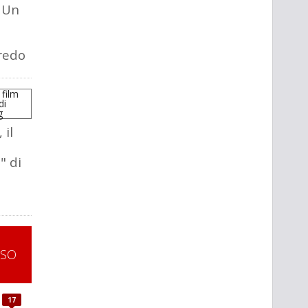
 Un
redo
 il
" di
SSO
17