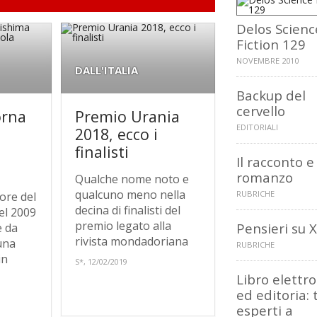
Delos Scienc
Fiction 129
NOVEMBRE 2010
DALL'ITALIA
Backup del
cervello
orna
Premio Urania
EDITORIALI
2018, ecco i
finalisti
Il racconto e 
a
romanzo
Qualche nome noto e
qualcuno meno nella
RUBRICHE
ore del
decina di finalisti del
el 2009
premio legato alla
Pensieri su 
e da
rivista mondadoriana
 una
RUBRICHE
in
S*, 12/02/2019
Libro elettr
ed editoria: 
esperti a