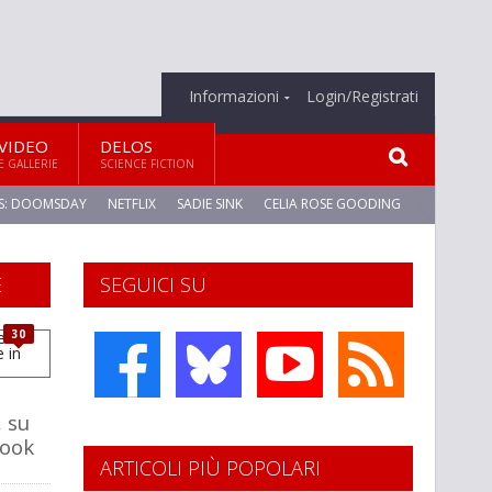
Informazioni
Login/Registrati
VIDEO
DELOS
E GALLERIE
SCIENCE FICTION
S: DOOMSDAY
NETFLIX
SADIE SINK
CELIA ROSE GOODING
E
SEGUICI SU
30
, su
book
ARTICOLI PIÙ POPOLARI