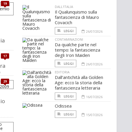
19
DALL'ITALIA
Il Qualunquismo sulla
fantascienza di Mauro
Covacich
LEGGI
26/07/2026
ia
CONTAMINAZIONI
Da qualche parte nel
tempo: la fantascienza
degli Iron Maiden
17
LEGGI
ra
26/07/2026
EDITORIA
0
Dall’antichità alla Golden
29
Age: ecco la storia della
fantascienza letteraria
LEGGI
16/07/2026
io
Odissea
LEGGI
15/07/2026