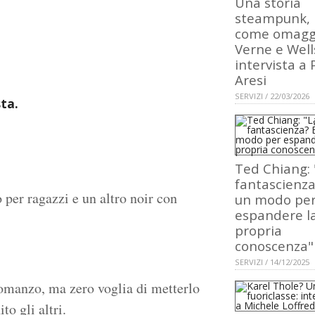
Una storia
steampunk,
come omagg
Verne e Well
intervista a 
Aresi
SERVIZI / 22/03/2026
ta.
Ted Chiang: 
fantascienza
per ragazzi e un altro noir con
un modo pe
espandere l
propria
conoscenza"
SERVIZI / 14/12/2025
romanzo, ma zero voglia di metterlo
to gli altri.