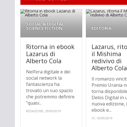
SOCIAL & DIGITAL
SCIENCE FICTION
EDITORIA
Ritorna in ebook
Lazarus, rit
Lazarus di
il Mishima
Alberto Cola
redivivo di
Alberto Col
Nell’era digitale e dei
social network la
Il romanzo vincit
fantascienza ha
Premio Urania n
trovato un suo spazio
torna disponibil
che potremmo definire
Delos Digital in
"quasi...
nuova edizione, 
ebook e...
REDAZIONE, 29/09/2019
S*, 10/09/2019