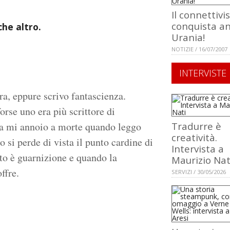
Il connettiv
conquista a
che altro.
Urania!
NOTIZIE / 16/07/2007
INTERVISTE
a, eppure scrivo fantascienza.
orse uno era più scrittore di
da mi annoio a morte quando leggo
Tradurre è
creatività.
o si perde di vista il punto cardine di
Intervista a
sto è guarnizione e quando la
Maurizio Nat
ffre.
SERVIZI / 30/05/2026