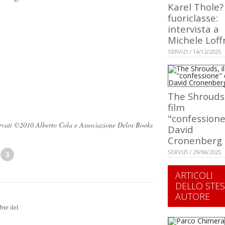
Karel Thole?
fuoriclasse:
intervista a
Michele Loff
SERVIZI / 14/12/2025
The Shrouds,
film
"confessione
iservati ©2010 Alberto Cola e Associazione Delos Books
David
Cronenberg
SERVIZI / 29/04/2025
3
ARTICOLI
DELLO STE
AUTORE
bre del