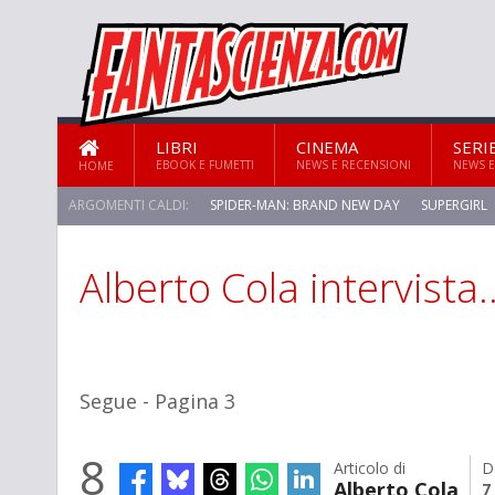
LIBRI
CINEMA
SERI
EBOOK E FUMETTI
NEWS E RECENSIONI
NEWS E
HOME
ARGOMENTI CALDI:
SPIDER-MAN: BRAND NEW DAY
SUPERGIRL
Alberto Cola intervista
Segue - Pagina 3
8
Articolo di
D
Alberto Cola
7