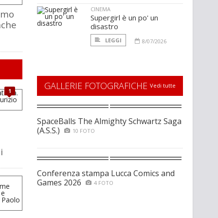
CINEMA
ismo
Supergirl è un po' un
nche
disastro
LEGGI
8/07/2026
GALLERIE FOTOGRAFICHE
Vedi tutte
1
SpaceBalls The Almighty Schwartz Saga
(A.S.S.)
10 FOTO
i
Conferenza stampa Lucca Comics and
Games 2026
4 FOTO