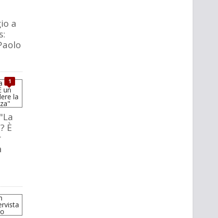
io a
s:
Paolo
1
"La
? È
r
a