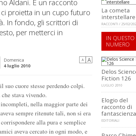
no Aldani. È un racconto
La cometa
ci proietta in un cupo futuro
interstellare
In fondo, gli scrittori di
RACCONTI / 25/02/20
sto, per metterci in
IN QUESTO
NUMERO
A
Domenica
A
4 luglio 2010
Delos Scienc
Fiction 126
il suo cuore stesse perdendo colpi.
LUGLIO 2010
 che stava vivendo.
Elogio del
i incompleti, nella maggior parte dei
racconto di
 aveva sempre ritenute tali, non si era
fantascienz
e corrispondere alla pura e semplice
EDITORIALI
i amici aveva cercato in ogni modo, e
Parco Chime