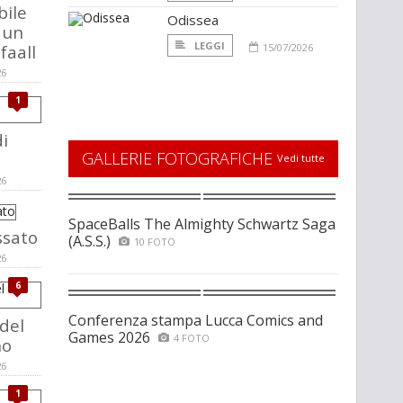
bile
Odissea
 un
LEGGI
faall
15/07/2026
26
1
i
GALLERIE FOTOGRAFICHE
Vedi tutte
26
SpaceBalls The Almighty Schwartz Saga
ssato
(A.S.S.)
10 FOTO
26
6
Conferenza stampa Lucca Comics and
 del
Games 2026
4 FOTO
no
26
1