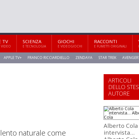
E TV
SCIENZA
GIOCHI
RACCONTI
 VIDEO
E TECNOLOGIA
E VIDEOGIOCHI
E FUMETTI ORIGINALI
APPLE TV+
FRANCO RICCIARDIELLO
ZENDAYA
STAR TREK
AVENGER
ARTICOLI
DELLO STE
AUTORE
Alberto Cola
talento naturale come
intervista…