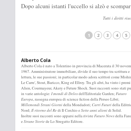
Dopo alcuni istanti l'uccello si alzò e scomparv
Tutti i diritti r
1
2
3
4
5
Alberto Cola
Alberto Cola è nato a Tolentino in provincia di Macerata il 30 novem
1967. Amministratore immobiliare, divide il suo tempo tra scrittura e
lettura, le sue passioni; in particolar modo adora scrittori come Mishi
Le Carre', Stout, Baricco, King ed Ellroy. Tra gli altri, ha vinto i premi
Alien, Courmayeur, Akery e Future Shock. Suoi racconti sono stati pu
in varie antologie:
I mondi di Delos
dell'Editoriale Garden;
Futuro
Europa
, rassegna europea di science fiction della Perseo Libri;
Millemondi Strani Giorni
della Mondadori;
Carri Futuri
della Editri
Nord;
Il ritorno del Re
di Il Cerchio e
Sette anni alieni
di Solid.
Inoltre suoi racconti sono apparsi nella riviste
Futuro News
della Fan
e
Strane Storie
de Lo Stregatto Editore.