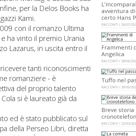
L'incompara
Infine, per la Delos Books ha
avventura di
agazzi Kami.
certo Hans P
RACCONTI / 26/07/20
2009 con il romanzo Ultima
) e ha vinto il premio Urania
 Lazarus, in uscita entro il
Frammenti d
Angelica
RACCONTI / 28/06/20
ricevere tanti riconoscimenti
ome romanziere - è
Tuffo nel pa
tiva del proprio talento
RACCONTI / 30/05/20
Cola si è laureato già da
Breve storia
cronotelefo
to ed è stato pubblicato sul
RACCONTI / 22/03/20
a della Perseo Libri, diretta