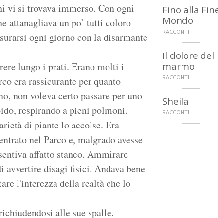
chi vi si trovava immerso. Con ogni
Fino alla Fin
Mondo
he attanagliava un po’ tutti coloro
RACCONTI
surarsi ogni giorno con la disarmante
Il dolore del
rere lungo i prati. Erano molti i
marmo
RACCONTI
rco era rassicurante per quanto
uno, non voleva certo passare per uno
Sheila
pido, respirando a pieni polmoni.
RACCONTI
rietà di piante lo accolse. Era
entrato nel Parco e, malgrado avesse
entiva affatto stanco. Ammirare
i avvertire disagi fisici. Andava bene
are l'interezza della realtà che lo
ichiudendosi alle sue spalle.