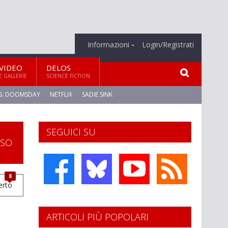
Informazioni
Login/Registrati
VIDEO
DELOS
E GALLERIE
SCIENCE FICTION
S: DOOMSDAY
NETFLIX
SADIE SINK
SEGUICI SU
SSO
8
ARTICOLI PIÙ POPOLARI