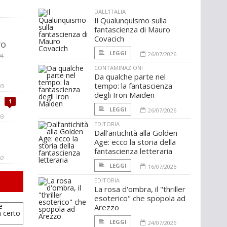
DALL'ITALIA
Il Qualunquismo sulla
fantascienza di Mauro
Covacich
ro
LEGGI
26/07/2026
04
CONTAMINAZIONI
Da qualche parte nel
tempo: la fantascienza
03
degli Iron Maiden
1
LEGGI
26/07/2026
03
EDITORIA
Dall’antichità alla Golden
Age: ecco la storia della
fantascienza letteraria
02
LEGGI
16/07/2026
EDITORIA
La rosa d'ombra, il "thriller
esoterico" che spopola ad
Arezzo
LEGGI
24/07/2026