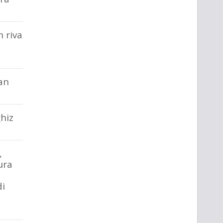
 riva
an
ghiz
,
ura
i