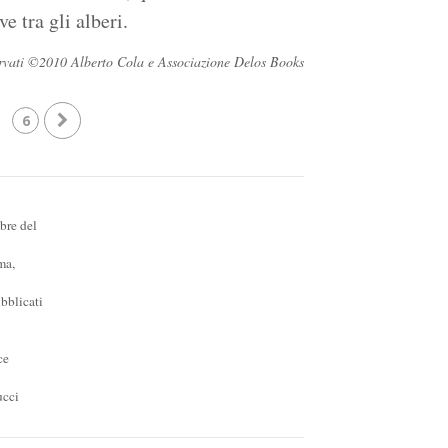
e tra gli alberi.
iservati ©2010 Alberto Cola e Associazione Delos Books
6
bre del
ma,
bblicati
ce
ucci