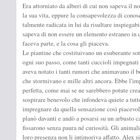
Era attorniato da alberi di cui non sapeva il n
la sua vita, eppure la consapevolezza di conos
talmente radicata in lui da risultare inspiegab
sapeva di non essere un elemento estraneo in 
faceva parte, e la cosa gli piaceva.
Le piantine che costituivano un esuberante s
ogni suo passo, come tanti cuccioli impegnati 
aveva notato i tanti rumori che animavano il bo
che stormivano e mille altri ancora. Ebbe l'im
perfetta, come mai se ne sarebbero potute crea
sospirare benevolo che infondeva quiete a tutto
impregnare da quella sensazione così piacevole
planò davanti e andò a posarsi su un arbusto ca
fissarono senza paura né curiosità. Gli animali 
loro presenza non li intimoriva affatto. Alex s