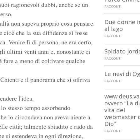
 suoi ragionevoli dubbi, anche se un
RACCONTI
erso.
Due donne in
ealtà non sapeva proprio cosa pensare.
al lago
 cioè che la sua diffidenza si fosse
RACCONTI
ca. Venire lì di persona, ne era certo,
gli ultimi venti anni e, nonostante ci
Soldato Jord
RACCONTI
té fare a meno di coltivare qualche
Le nevi di O
 Chienti e il panorama che si offriva
RACCONTI
www.deus.va
endere l'idea.
ovvero “La d
llo stesso tempo assorbendo
vita del
che lo circondava non aveva niente a
webmaster d
Dio”
le città; talmente sbiadito e rado da
RACCONTI
he si estendeva in ogni direzione,