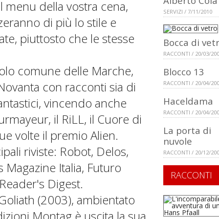
Alberto Cola
 il menu della vostra cena,
SERVIZI / 7/11/2010
eranno di più lo stile e
te, piuttosto che le stesse
Bocca di vet
RACCONTI / 20/03/20
ccolo comune delle Marche,
Blocco 13
Novanta con racconti sia di
RACCONTI / 20/04/20
antastici, vincendo anche
Haceldama
RACCONTI / 20/04/20
ourmayeur, il RiLL, il Cuore di
La porta di
ue volte il premio Alien.
nuvole
pali riviste: Robot, Delos,
RACCONTI / 20/12/20
s Magazine Italia, Futuro
RACCONTI
Reader's Digest.
 Goliath (2003), ambientato
izioni Montag è uscita la sua