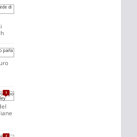
i
ch
uro
1
del
liane
2