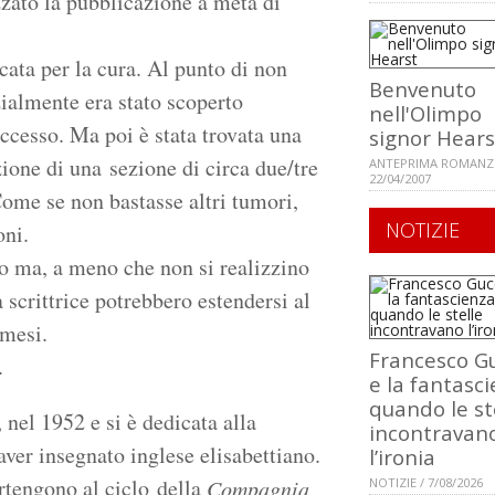
zzato la pubblicazione a metà di
icata per la cura. Al punto di non
Benvenuto
ialmente era stato scoperto
nell'Olimpo
uccesso. Ma poi è stata trovata una
signor Hears
ione di una sezione di circa due/tre
ANTEPRIMA ROMANZ
22/04/2007
Come se non bastasse altri tumori,
NOTIZIE
oni.
o ma, a meno che non si realizzino
a scrittrice potrebbero estendersi al
 mesi.
Francesco Gu
.
e la fantasci
quando le st
nel 1952 e si è dedicata alla
incontravan
 aver insegnato inglese elisabettiano.
l’ironia
rtengono al ciclo della
Compagnia
NOTIZIE / 7/08/2026