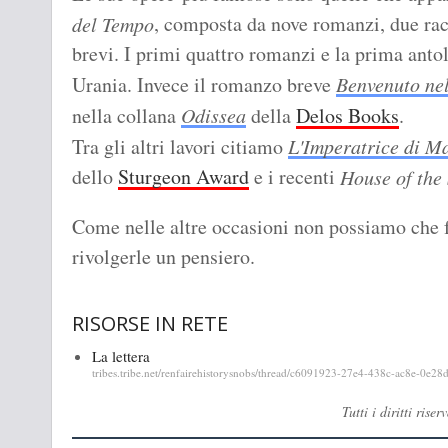
, composta da nove romanzi, due rac
del Tempo
brevi. I primi quattro romanzi e la prima antol
Urania. Invece il romanzo breve
Benvenuto nel
nella collana
Odissea
della
Delos Books
.
Tra gli altri lavori citiamo
L'Imperatrice di M
dello
Sturgeon Award
e i recenti
House of the
Come nelle altre occasioni non possiamo che fa
rivolgerle un pensiero.
RISORSE IN RETE
La lettera
tribes.tribe.net/renfairehistorysnobs/thread/c6091923-27e4-438c-ac8e-
Tutti i diritti ri