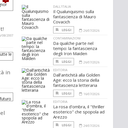
DALL'ITALIA
Il Qualunquismo sulla
fantascienza di Mauro
Covacich
t!
LEGGI
26/07/2026
6/08/2007
CONTAMINAZIONI
Da qualche parte nel
tempo: la fantascienza
degli Iron Maiden
LEGGI
26/07/2026
EDITORIA
tà in
Dall’antichità alla Golden
Age: ecco la storia della
fantascienza letteraria
LEGGI
16/07/2026
EDITORIA
La rosa d'ombra, il "thriller
esoterico" che spopola ad
el
Arezzo
LEGGI
24/07/2026