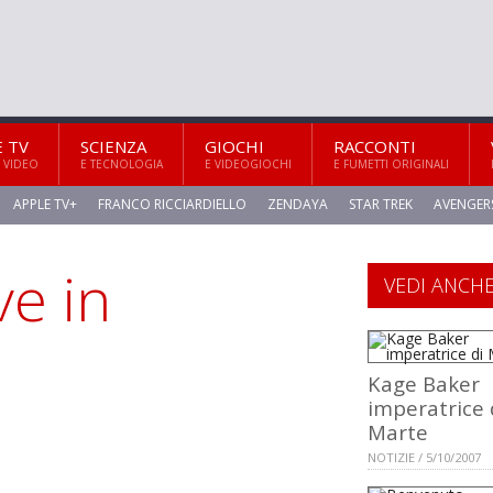
E TV
SCIENZA
GIOCHI
RACCONTI
 VIDEO
E TECNOLOGIA
E VIDEOGIOCHI
E FUMETTI ORIGINALI
APPLE TV+
FRANCO RICCIARDIELLO
ZENDAYA
STAR TREK
AVENGER
ve in
VEDI ANCH
Kage Baker
imperatrice 
Marte
NOTIZIE / 5/10/2007