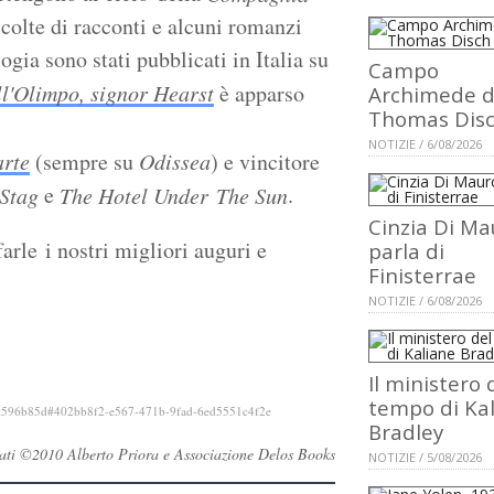
colte di racconti e alcuni romanzi
ogia sono stati pubblicati in Italia su
Campo
l'Olimpo, signor Hearst
è apparso
Archimede d
Thomas Dis
NOTIZIE / 6/08/2026
arte
(sempre su
Odissea
) e vincitore
e
.
 Stag
The Hotel Under The Sun
Cinzia Di Ma
rle i nostri migliori auguri e
parla di
Finisterrae
NOTIZIE / 6/08/2026
Il ministero 
tempo di Ka
0e28d596b85d#402bb8f2-e567-471b-9fad-6ed5551c4f2e
Bradley
servati ©2010 Alberto Priora e Associazione Delos Books
NOTIZIE / 5/08/2026