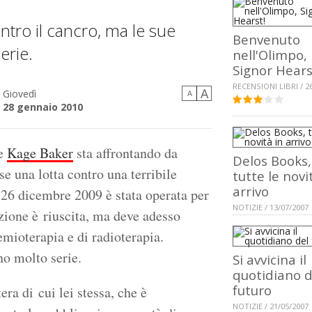
ontro il cancro, ma le sue
Benvenuto
erie.
nell'Olimpo,
Signor Hears
RECENSIONI LIBRI / 2
A
Giovedì
A
28 gennaio 2010
ce
Kage Baker
sta affrontando da
Delos Books,
e una lotta contro una terribile
tutte le novi
arrivo
l 26 dicembre 2009 è stata operata per
NOTIZIE / 13/07/2007
zione è riuscita, ma deve adesso
emioterapia e di radioterapia.
no molto serie.
Si avvicina il
quotidiano d
futuro
era di cui lei stessa, che è
NOTIZIE / 21/05/2007