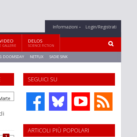
Informazioni
Login/Registrati
VIDEO
DELOS
E GALLERIE
SCIENCE FICTION
S: DOOMSDAY
NETFLIX
SADIE SINK
E
SEGUICI SU
di
ARTICOLI PIÙ POPOLARI
1