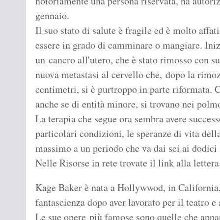
notoriamente una persona riservata, ha autori
gennaio.
Il suo stato di salute è fragile ed è molto affat
essere in grado di camminare o mangiare. Iniz
un cancro all'utero, che è stato rimosso con s
nuova metastasi al cervello che, dopo la rimoz
centimetri, si è purtroppo in parte riformata. 
anche se di entità minore, si trovano nei polm
La terapia che segue ora sembra avere success
particolari condizioni, le speranze di vita dell
massimo a un periodo che va dai sei ai dodici
Nelle Risorse in rete trovate il link alla lettera
Kage Baker è nata a Hollywwod, in California, 
fantascienza dopo aver lavorato per il teatro e
Le sue opere più famose sono quelle che appa