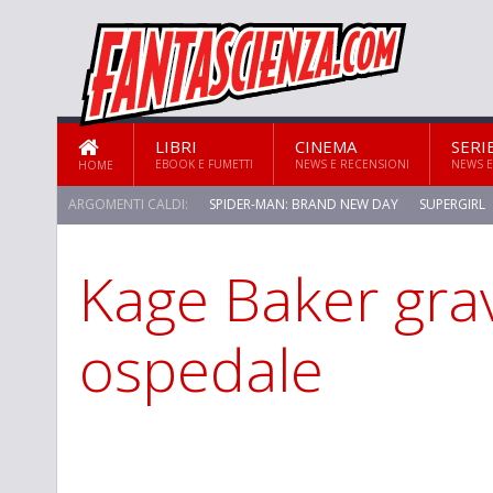
LIBRI
CINEMA
SERI
EBOOK E FUMETTI
NEWS E RECENSIONI
NEWS E
HOME
ARGOMENTI CALDI:
SPIDER-MAN: BRAND NEW DAY
SUPERGIRL
Kage Baker gra
STAR TREK: STRANGE NEW WORLDS
ospedale