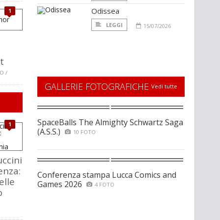
Odissea
1
LEGGI
15/07/2026
t
O /
GALLERIE FOTOGRAFICHE
Vedi tutte
SpaceBalls The Almighty Schwartz Saga
1
(A.S.S.)
10 FOTO
ccini
enza:
Conferenza stampa Lucca Comics and
elle
Games 2026
4 FOTO
o