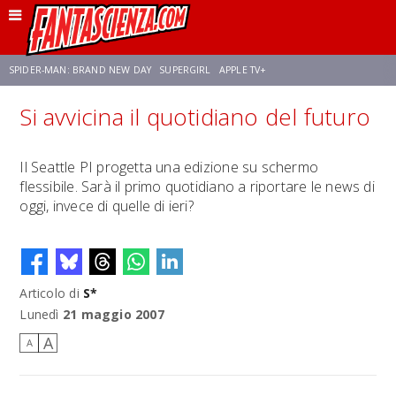
SPIDER-MAN: BRAND NEW DAY
SUPERGIRL
APPLE TV+
Si avvicina il quotidiano del futuro
FRANCO RICCIARDIELLO
ZENDAYA
STAR TREK
AVENGERS: DOOMSDAY
Il Seattle PI progetta una edizione su schermo
flessibile. Sarà il primo quotidiano a riportare le news di
NETFLIX
SADIE SINK
STAR TREK: STRANGE NEW WORLDS
oggi, invece di quelle di ieri?
Articolo di
S*
Lunedì
21 maggio 2007
A
A