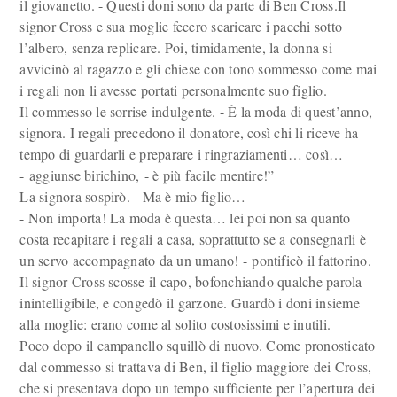
il giovanetto. - Questi doni sono da parte di Ben Cross.Il
signor Cross e sua moglie fecero scaricare i pacchi sotto
l’albero, senza replicare. Poi, timidamente, la donna si
avvicinò al ragazzo e gli chiese con tono sommesso come mai
i regali non li avesse portati personalmente suo figlio.
Il commesso le sorrise indulgente. - È la moda di quest’anno,
signora. I regali precedono il donatore, così chi li riceve ha
tempo di guardarli e preparare i ringraziamenti… così…
- aggiunse birichino, - è più facile mentire!”
La signora sospirò. - Ma è mio figlio…
- Non importa! La moda è questa… lei poi non sa quanto
costa recapitare i regali a casa, soprattutto se a consegnarli è
un servo accompagnato da un umano! - pontificò il fattorino.
Il signor Cross scosse il capo, bofonchiando qualche parola
inintelligibile, e congedò il garzone. Guardò i doni insieme
alla moglie: erano come al solito costosissimi e inutili.
Poco dopo il campanello squillò di nuovo. Come pronosticato
dal commesso si trattava di Ben, il figlio maggiore dei Cross,
che si presentava dopo un tempo sufficiente per l’apertura dei