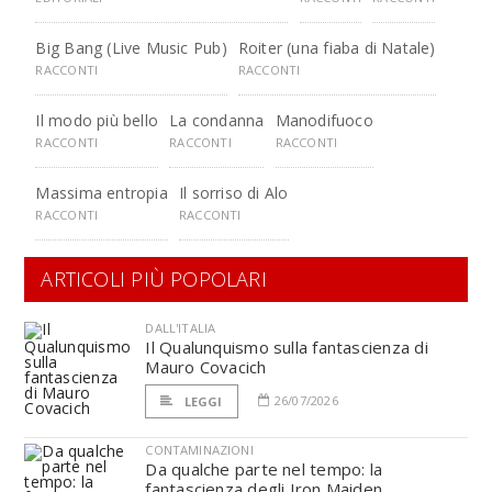
Big Bang (Live Music Pub)
Roiter (una fiaba di Natale)
RACCONTI
RACCONTI
Il modo più bello
La condanna
Manodifuoco
RACCONTI
RACCONTI
RACCONTI
Massima entropia
Il sorriso di Alo
RACCONTI
RACCONTI
ARTICOLI PIÙ POPOLARI
DALL'ITALIA
Il Qualunquismo sulla fantascienza di
Mauro Covacich
26/07/2026
LEGGI
CONTAMINAZIONI
Da qualche parte nel tempo: la
fantascienza degli Iron Maiden