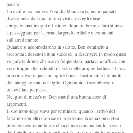
pacchi.
La madre non vedeva l’ora di abbracciarlo, erano passati
diversi mesi dalla sua ultima visita, ma egli eluse
sbrigativamente ogni effusione: dopo un breve saluto si mise
a passeggiare per la casa elargendo critiche e commenti
sull'arredamento.
Quando si accomodarono in salotto, Ben cominciò a
raccontare dei suoi ultimi successi, a descrivere in modo quasi
volgare le donne che aveva frequentato: parlava a raffica, con
voce troppo alta, ridendo da solo delle proprie battute. I Cross
non riuscivano quasi ad aprire bocca, frastornati e intimiditi
dall'atteggiamento del figlio. Ogni tanto si scambiavano
un'occhiata perplessa.
Nel giro di mezz’ora, Ben esaurì una buona dose di
argomenti.
Il suo monologo stava per terminare, quando l'arrivo del
fattorino con altri doni salvò in extremis la situazione. Ben
poté proseguire nelle sue chiacchiere commentando i regali
del fratello e, quando questi arrivò, trovò un interlocutore più