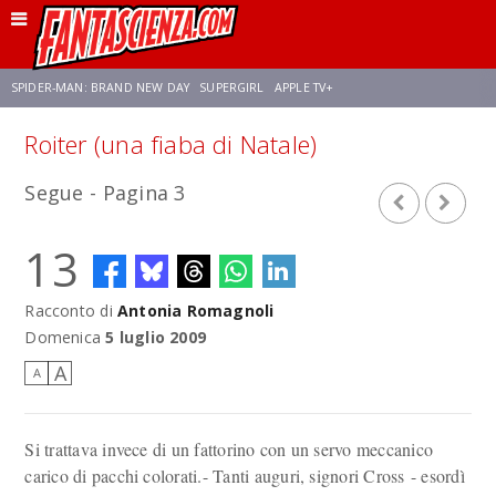
SPIDER-MAN: BRAND NEW DAY
SUPERGIRL
APPLE TV+
Roiter (una fiaba di Natale)
FRANCO RICCIARDIELLO
ZENDAYA
AVENGERS: DOOMSDAY
STAR TREK
Segue - Pagina 3
NETFLIX
SADIE SINK
STAR TREK: STRANGE NEW WORLDS
13
Racconto di
Antonia Romagnoli
Domenica
5 luglio 2009
A
A
Si trattava invece di un fattorino con un servo meccanico
carico di pacchi colorati.- Tanti auguri, signori Cross - esordì