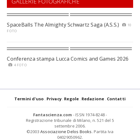
GALLERIE FOTOGRAFICHE
SpaceBalls The Almighty Schwartz Saga (A.S.S.)
10
FOTO
Conferenza stampa Lucca Comics and Games 2026
4 FOTO
Termini d'uso
Privacy
Regole
Redazione
Contatti
Fantascienza.com
- ISSN 1974-8248 -
Registrazione tribunale di Milano, n. 521 del 5
settembre 2006.
©2003
Associazione Delos Books
. Partita Iva
04029050962.