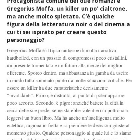
Protagonista comune dei due romanzi è
Gregorius Moffa, un killer un po’ cialtrone,
ma anche molto spietato. C’è qualche
figura della letteratura noir o del cinema a
cui ti sei ispirato per creare questo
personaggio?
Gregorius Moffa è il tipico antieroe di molta narrativa
hardboiled, con un passato di compromessi poco cristallini,
un presente tormentato e un futuro alla mercé del miglior
offerente. Sporco dentro, ma abbastanza in gamba da uscire
in modo tutto sommato pulito da molte situazioni critiche. Per
essere un killer ha due caratteristiche decisamente
“invalidanti”. Primo, è distratto, al punto di poter apparire
poco accorto. Secondo, è pigro: anziché battere la città in
cerca delle sue prede, se ne starebbe volentieri in poltrona a
leggersi un buon libro. Ma ha anche un’intelligenza molto
eclettica, ragiona in fretta e sa prendere le decisioni giuste al
momento giusto. Qualche personaggio al quale lui e io siamo