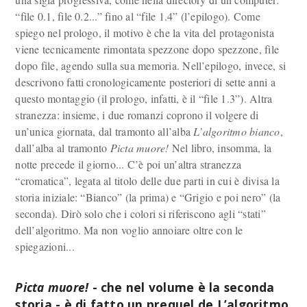
“file 0.1, file 0.2...” fino al “file 1.4” (l’epilogo). Come
spiego nel prologo, il motivo è che la vita del protagonista
viene tecnicamente rimontata spezzone dopo spezzone, file
dopo file, agendo sulla sua memoria. Nell’epilogo, invece, si
descrivono fatti cronologicamente posteriori di sette anni a
questo montaggio (il prologo, infatti, è il “file 1.3”). Altra
stranezza: insieme, i due romanzi coprono il volgere di
un’unica giornata, dal tramonto all’alba
L’algoritmo bianco
,
dall’alba al tramonto
Picta muore!
Nel libro, insomma, la
notte precede il giorno... C’è poi un’altra stranezza
“cromatica”, legata al titolo delle due parti in cui è divisa la
storia iniziale: “Bianco” (la prima) e “Grigio e poi nero” (la
seconda). Dirò solo che i colori si riferiscono agli “stati”
dell’algoritmo. Ma non voglio annoiare oltre con le
spiegazioni...
Picta muore!
- che nel volume è la seconda
storia - è di fatto un prequel de L’algoritmo