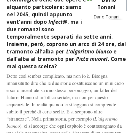
alquanto particolare: siamo
nel 2045, quindi appunto
Dario Tonani
vent’anni dopo
Infect@
, ma i
due romanzi sono
temporalmente separati da sette anni.
Insieme, però, coprono un arco di 24 ore, dal
tramonto all’alba per
L’algoritmo bianco
e
dall’alba al tramonto per
Picta muore!
. Come
mai questa scelta?
Detto così sembra complicato, ma non lo è. Bisogna
innanzitutto dire che le due storie costituiscono un mini ciclo
e sono incentrate su uno stesso personaggio, un killer del
futuro. Hanno sì un’ottica seriale, ma non per questo
sequenziale. In realtà quando le si leggono si comprende
subito il perché di certe scelte. E si scoprono altre
“stranezze”. Nella prima storia, per esempio (
L’algoritmo
bianco
), ci si accorge che ogni capitolo è contrassegnato da
una sigla progressiva, come nella directory di un computer: