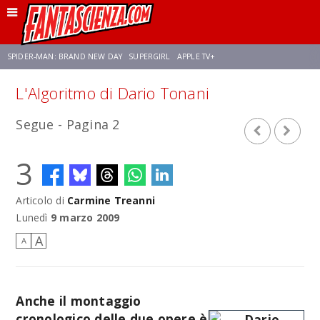
SPIDER-MAN: BRAND NEW DAY
SUPERGIRL
APPLE TV+
L'Algoritmo di Dario Tonani
FRANCO RICCIARDIELLO
ZENDAYA
STAR TREK
AVENGERS: DOOMSDAY
Segue - Pagina 2
NETFLIX
SADIE SINK
CELIA ROSE GOODING
3
Articolo di
Carmine Treanni
Lunedì
9 marzo 2009
A
A
Anche il montaggio
cronologico delle due opere è