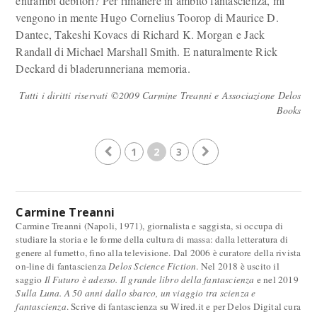
entrambi debitori? Per rimanere in ambito fantascienza, mi
vengono in mente Hugo Cornelius Toorop di Maurice D.
Dantec, Takeshi Kovacs di Richard K. Morgan e Jack
Randall di Michael Marshall Smith. E naturalmente Rick
Deckard di bladerunneriana memoria.
Tutti i diritti riservati ©2009 Carmine Treanni e Associazione Delos
Books
1
2
3
Carmine Treanni
Carmine Treanni (Napoli, 1971), giornalista e saggista, si occupa di
studiare la storia e le forme della cultura di massa: dalla letteratura di
genere al fumetto, fino alla televisione. Dal 2006 è curatore della rivista
on-line di fantascienza
Delos Science Fiction
. Nel 2018 è uscito il
saggio
Il Futuro è adesso. Il grande libro della fantascienza
e nel 2019
Sulla Luna. A 50 anni dallo sbarco, un viaggio tra scienza e
fantascienza
. Scrive di fantascienza su Wired.it e per Delos Digital cura