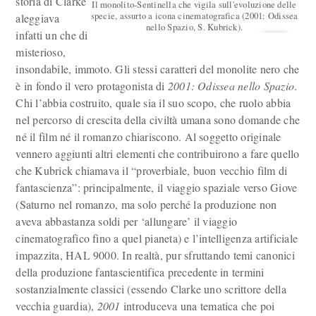
storia di Clarke
Il monolito-Sentinella che vigila sull'evoluzione delle
specie, assurto a icona cinematografica (2001: Odissea
aleggiava
nello Spazio, S. Kubrick).
infatti un che di
misterioso,
insondabile, immoto. Gli stessi caratteri del monolite nero che
è in fondo il vero protagonista di
2001: Odissea nello Spazio
.
Chi l’abbia costruito, quale sia il suo scopo, che ruolo abbia
nel percorso di crescita della civiltà umana sono domande che
né il film né il romanzo chiariscono. Al soggetto originale
vennero aggiunti altri elementi che contribuirono a fare quello
che Kubrick chiamava il “proverbiale, buon vecchio film di
fantascienza”: principalmente, il viaggio spaziale verso Giove
(Saturno nel romanzo, ma solo perché la produzione non
aveva abbastanza soldi per ‘allungare’ il viaggio
cinematografico fino a quel pianeta) e l’intelligenza artificiale
impazzita, HAL 9000. In realtà, pur sfruttando temi canonici
della produzione fantascientifica precedente in termini
sostanzialmente classici (essendo Clarke uno scrittore della
vecchia guardia),
2001
introduceva una tematica che poi