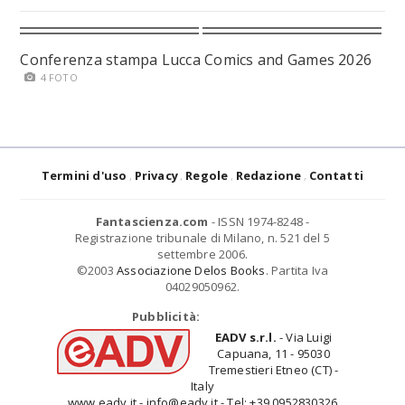
Conferenza stampa Lucca Comics and Games 2026
4 FOTO
Termini d'uso
Privacy
Regole
Redazione
Contatti
Fantascienza.com
- ISSN 1974-8248 -
Registrazione tribunale di Milano, n. 521 del 5
settembre 2006.
©2003
Associazione Delos Books
. Partita Iva
04029050962.
Pubblicità:
EADV s.r.l.
- Via Luigi
Capuana, 11 - 95030
Tremestieri Etneo (CT) -
Italy
www.eadv.it - info@eadv.it - Tel: +39.0952830326