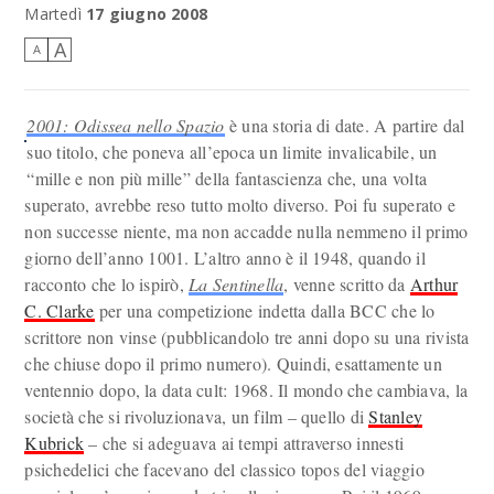
Martedì
17 giugno 2008
A
A
2001: Odissea nello Spazio
è una storia di date. A partire dal
suo titolo, che poneva all’epoca un limite invalicabile, un
“mille e non più mille” della fantascienza che, una volta
superato, avrebbe reso tutto molto diverso. Poi fu superato e
non successe niente, ma non accadde nulla nemmeno il primo
giorno dell’anno 1001. L’altro anno è il 1948, quando il
racconto che lo ispirò,
La Sentinella
, venne scritto da
Arthur
C. Clarke
per una competizione indetta dalla BCC che lo
scrittore non vinse (pubblicandolo tre anni dopo su una rivista
che chiuse dopo il primo numero). Quindi, esattamente un
ventennio dopo, la data cult: 1968. Il mondo che cambiava, la
società che si rivoluzionava, un film – quello di
Stanley
Kubrick
– che si adeguava ai tempi attraverso innesti
psichedelici che facevano del classico topos del viaggio