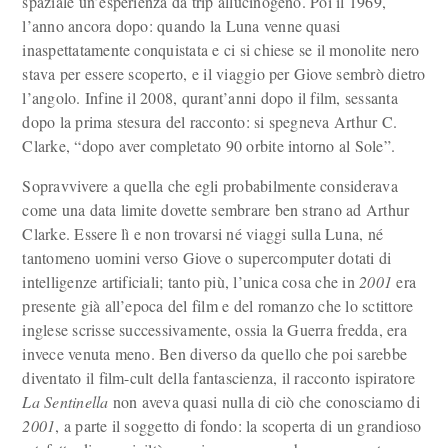
spaziale un’esperienza da trip allucinogeno. Poi il 1969,
l’anno ancora dopo: quando la Luna venne quasi
inaspettatamente conquistata e ci si chiese se il monolite nero
stava per essere scoperto, e il viaggio per Giove sembrò dietro
l’angolo. Infine il 2008, qurant’anni dopo il film, sessanta
dopo la prima stesura del racconto: si spegneva Arthur C.
Clarke, “dopo aver completato 90 orbite intorno al Sole”.
Sopravvivere a quella che egli probabilmente considerava
come una data limite dovette sembrare ben strano ad Arthur
Clarke. Essere lì e non trovarsi né viaggi sulla Luna, né
tantomeno uomini verso Giove o supercomputer dotati di
intelligenze artificiali; tanto più, l’unica cosa che in
2001
era
presente già all’epoca del film e del romanzo che lo sctittore
inglese scrisse successivamente, ossia la Guerra fredda, era
invece venuta meno. Ben diverso da quello che poi sarebbe
diventato il film-cult della fantascienza, il racconto ispiratore
La Sentinella
non aveva quasi nulla di ciò che conosciamo di
2001
, a parte il soggetto di fondo: la scoperta di un grandioso