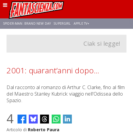
SPIDER-MAN: BRAND NEW DAY
SUPERGIRL
APPLE TV+
Ciak si legge!
FRANCO RICCIARDIELLO
ZENDAYA
STAR TREK
AVENGERS: DOOMSDAY
NETFLIX
SADIE SINK
STAR TREK: STRANGE NEW WORLDS
2001: quarant’anni dopo…
Dal racconto al romanzo di Arthur C. Clarke, fino al film
del Maestro Stanley Kubrick: viaggio nell'Odissea dello
Spazio.
4
Articolo di
Roberto Paura