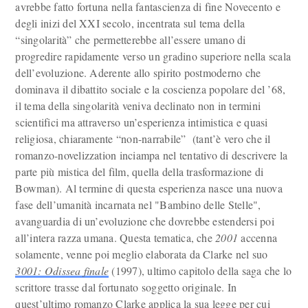
avrebbe fatto fortuna nella fantascienza di fine Novecento e
degli inizi del XXI secolo, incentrata sul tema della
“singolarità” che permetterebbe all’essere umano di
progredire rapidamente verso un gradino superiore nella scala
dell’evoluzione. Aderente allo spirito postmoderno che
dominava il dibattito sociale e la coscienza popolare del ’68,
il tema della singolarità veniva declinato non in termini
scientifici ma attraverso un’esperienza intimistica e quasi
religiosa, chiaramente “non-narrabile” (tant’è vero che il
romanzo-novelizzation inciampa nel tentativo di descrivere la
parte più mistica del film, quella della trasformazione di
Bowman). Al termine di questa esperienza nasce una nuova
fase dell’umanità incarnata nel "Bambino delle Stelle",
avanguardia di un’evoluzione che dovrebbe estendersi poi
all’intera razza umana. Questa tematica, che
2001
accenna
solamente, venne poi meglio elaborata da Clarke nel suo
3001: Odissea finale
(1997), ultimo capitolo della saga che lo
scrittore trasse dal fortunato soggetto originale. In
quest’ultimo romanzo Clarke applica la sua legge per cui