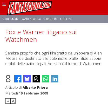
SPIDER-MAN: BRAND NEW DAY
SUPERGIRL
APPLE TV+
Fox e Warner litigano sui
FRANCO RICCIARDIELLO
ZENDAYA
STAR TREK
AVENGERS: DOOMSDAY
Watchmen
NETFLIX
SADIE SINK
CELIA ROSE GOODING
Sembra proprio che ogni film tratto da un’opera di Alan
Moore sia destinato alle polemiche o alle infide sabbie
mobili delle azioni legali. Adesso è il turno di Watchmen
8
Articolo di
Alberto Priora
Martedì
19 febbraio 2008
A
A