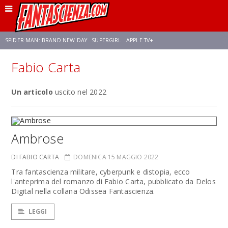
SPIDER-MAN: BRAND NEW DAY
SUPERGIRL
APPLE TV+
Fabio Carta
FRANCO RICCIARDIELLO
ZENDAYA
STAR TREK
AVENGERS: DOOMSDAY
Un articolo
uscito nel 2022
NETFLIX
SADIE SINK
STAR TREK: STRANGE NEW WORLDS
Ambrose
DI FABIO CARTA
DOMENICA 15 MAGGIO 2022
Tra fantascienza militare, cyberpunk e distopia, ecco
l'anteprima del romanzo di Fabio Carta, pubblicato da Delos
Digital nella collana Odissea Fantascienza.
LEGGI