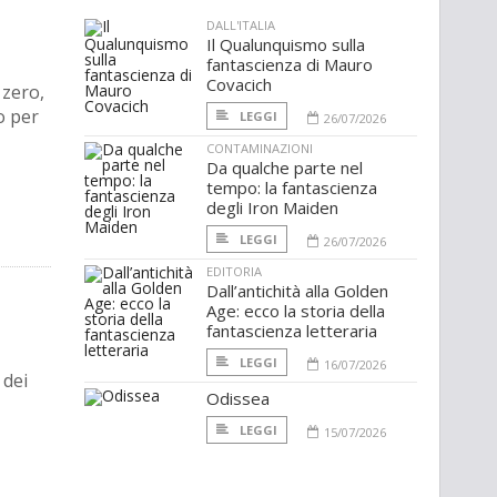
DALL'ITALIA
Il Qualunquismo sulla
fantascienza di Mauro
Covacich
 zero,
o per
LEGGI
26/07/2026
CONTAMINAZIONI
Da qualche parte nel
tempo: la fantascienza
degli Iron Maiden
LEGGI
26/07/2026
EDITORIA
Dall’antichità alla Golden
Age: ecco la storia della
fantascienza letteraria
LEGGI
16/07/2026
 dei
Odissea
LEGGI
15/07/2026