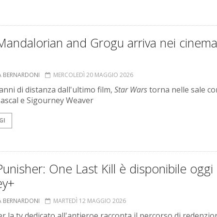
Mandalorian and Grogu arriva nei cinem
A BERNARDONI
MERCOLEDÌ 20 MAGGIO 2026
anni di distanza dall'ultimo film,
Star Wars
torna nelle sale co
ascal e Sigourney Weaver
GI
unisher: One Last Kill è disponibile oggi
ey+
A BERNARDONI
MARTEDÌ 12 MAGGIO 2026
per la tv dedicato all'antieroe racconta il percorso di redenzio