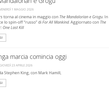
Mandalorian e Grogu
VENERDÌ 1 MAGGIO 2026
rs
torna al cinema in maggio con
The Mandalorian e Grogu
. In
e lo spin-off “russo” di
For All Mankind
. Aggiornato con
The
: One Last Kill
GI
nga marcia comincia oggi
GIOVEDÌ 23 APRILE 2026
da Stephen King, con Mark Hamill,
GI