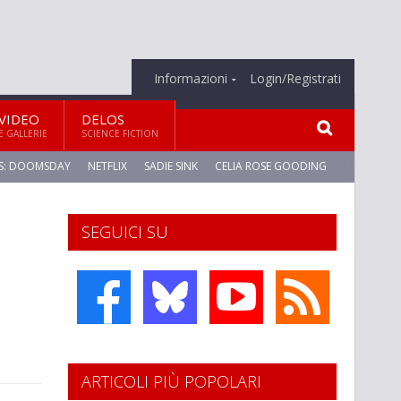
Informazioni
Login/Registrati
VIDEO
DELOS
E GALLERIE
SCIENCE FICTION
S: DOOMSDAY
NETFLIX
SADIE SINK
CELIA ROSE GOODING
SEGUICI SU
ARTICOLI PIÙ POPOLARI