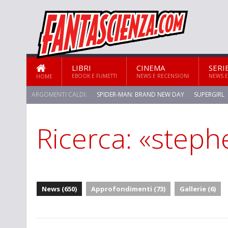
LIBRI
CINEMA
SERI
EBOOK E FUMETTI
NEWS E RECENSIONI
NEWS E
HOME
ARGOMENTI CALDI:
SPIDER-MAN: BRAND NEW DAY
SUPERGIRL
Ricerca: «steph
News (650)
Approfondimenti (73)
Gallerie (6)