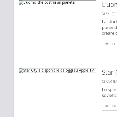
L'uom
DI S*
La stor
ponendos
creare 
LEG
Star 
DI ANGEL
Lo spin
sovietic
LEG