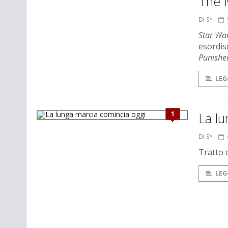
The 
DI S*
Star Wa
esordisc
Punisher
LEG
1
La lu
DI S*
Tratto 
LEG