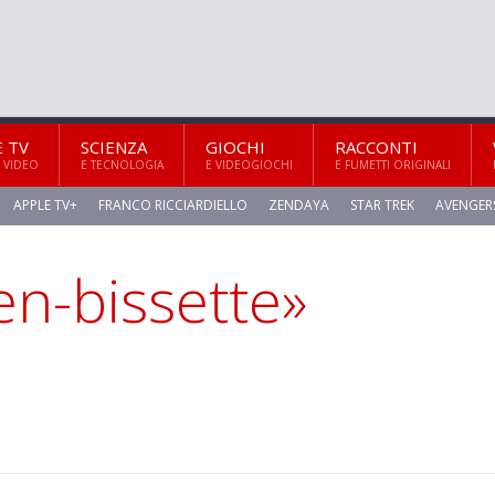
E TV
SCIENZA
GIOCHI
RACCONTI
 VIDEO
E TECNOLOGIA
E VIDEOGIOCHI
E FUMETTI ORIGINALI
APPLE TV+
FRANCO RICCIARDIELLO
ZENDAYA
STAR TREK
AVENGER
en-bissette»