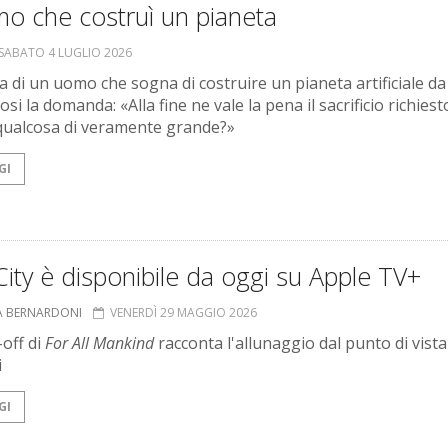
o che costruì un pianeta
SABATO 4 LUGLIO 2026
ia di un uomo che sogna di costruire un pianeta artificiale da
i la domanda: «Alla fine ne vale la pena il sacrificio richiest
qualcosa di veramente grande?»
GI
City è disponibile da oggi su Apple TV+
A BERNARDONI
VENERDÌ 29 MAGGIO 2026
-off di
For All Mankind
racconta l'allunaggio dal punto di vista
i
GI