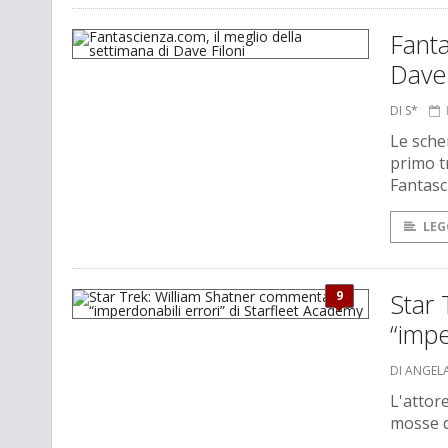
Fanta
Dave 
DI S*
Le sche
primo t
Fantasc
LEG
9
Star 
“impe
DI ANGEL
L'attore
mosse d