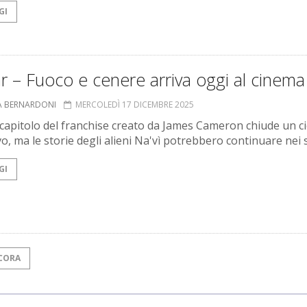
GI
r – Fuoco e cenere arriva oggi al cinema
A BERNARDONI
MERCOLEDÌ 17 DICEMBRE 2025
o capitolo del franchise creato da James Cameron chiude un ci
vo, ma le storie degli alieni Na'vì potrebbero continuare nei 
GI
CORA