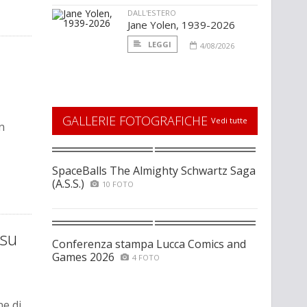
DALL'ESTERO
Jane Yolen, 1939-2026
LEGGI
4/08/2026
a
GALLERIE FOTOGRAFICHE
Vedi tutte
n
SpaceBalls The Almighty Schwartz Saga
(A.S.S.)
10 FOTO
 su
Conferenza stampa Lucca Comics and
Games 2026
4 FOTO
ne di