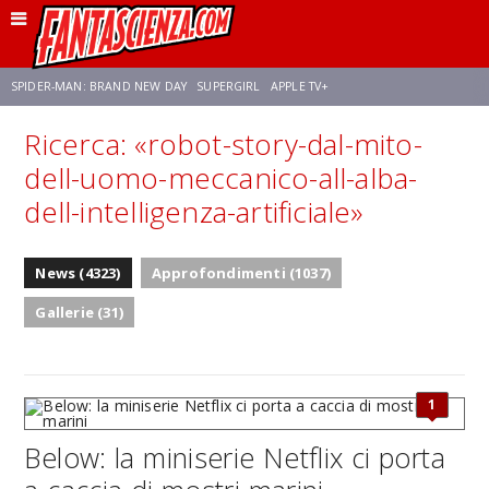
SPIDER-MAN: BRAND NEW DAY
SUPERGIRL
APPLE TV+
Ricerca: «robot-story-dal-mito-
FRANCO RICCIARDIELLO
ZENDAYA
STAR TREK
AVENGERS: DOOMSDAY
dell-uomo-meccanico-all-alba-
dell-intelligenza-artificiale»
NETFLIX
SADIE SINK
STAR TREK: STRANGE NEW WORLDS
News (4323)
Approfondimenti (1037)
Gallerie (31)
1
Below: la miniserie Netflix ci porta