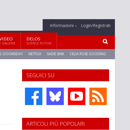
Informazioni
Login/Registrati
VIDEO
DELOS
E GALLERIE
SCIENCE FICTION
S: DOOMSDAY
NETFLIX
SADIE SINK
CELIA ROSE GOODING
SEGUICI SU
ARTICOLI PIÙ POPOLARI