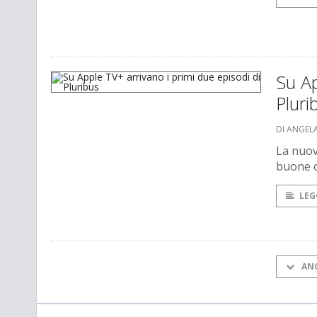
Su Ap
Pluri
DI ANGEL
La nuova
buone o
LEG
AN