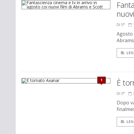
Fanta
nuovi
DI S*
Agosto m
Abrams 
LEG
1
È to
DI S*
Dopo va
finalme
LEG