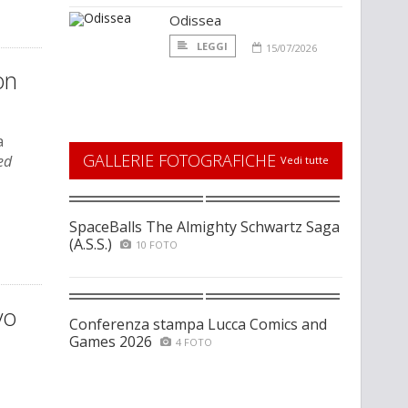
Odissea
LEGGI
15/07/2026
on
a
GALLERIE FOTOGRAFICHE
ed
Vedi tutte
SpaceBalls The Almighty Schwartz Saga
(A.S.S.)
10 FOTO
vo
Conferenza stampa Lucca Comics and
Games 2026
4 FOTO