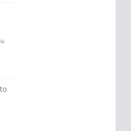
iù
to