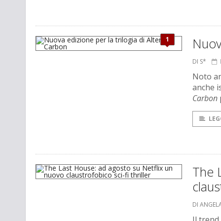
1
Nuova
DI S*
Noto a
anche is
Carbon
LEG
The 
claust
DI ANGEL
Il trend