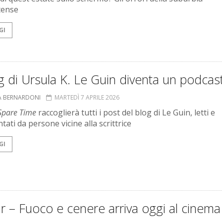
tense
GI
og di Ursula K. Le Guin diventa un podcas
A BERNARDONI
MARTEDÌ 7 APRILE 2026
 Spare Time
raccoglierà tutti i post del blog di Le Guin, letti e
ati da persone vicine alla scrittrice
GI
r – Fuoco e cenere arriva oggi al cinema