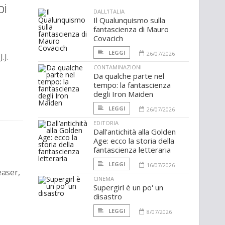
oi
DALL'ITALIA
Il Qualunquismo sulla
fantascienza di Mauro
Covacich
LEGGI
26/07/2026
.J.
CONTAMINAZIONI
Da qualche parte nel
tempo: la fantascienza
degli Iron Maiden
LEGGI
26/07/2026
EDITORIA
Dall’antichità alla Golden
Age: ecco la storia della
fantascienza letteraria
LEGGI
16/07/2026
easer,
CINEMA
Supergirl è un po' un
disastro
LEGGI
8/07/2026