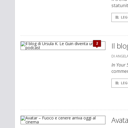
statuni
LEG
2
Il bl
DI ANGEL
In Your
comment
LEG
Avata