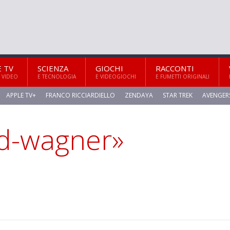
E TV
SCIENZA
GIOCHI
RACCONTI
 VIDEO
E TECNOLOGIA
E VIDEOGIOCHI
E FUMETTI ORIGINALI
APPLE TV+
FRANCO RICCIARDIELLO
ZENDAYA
STAR TREK
AVENGER
rd-wagner»