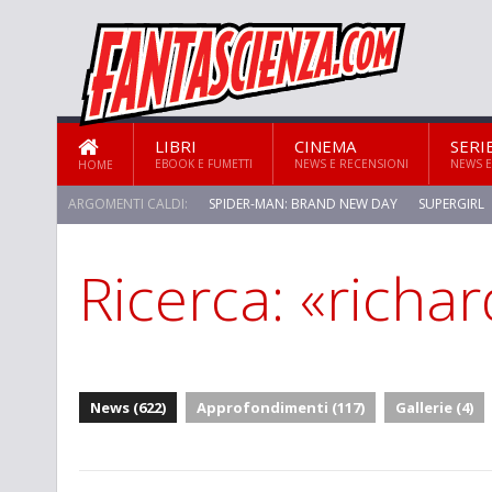
LIBRI
CINEMA
SERI
EBOOK E FUMETTI
NEWS E RECENSIONI
NEWS E
HOME
ARGOMENTI CALDI:
SPIDER-MAN: BRAND NEW DAY
SUPERGIRL
Ricerca: «richa
News (622)
Approfondimenti (117)
Gallerie (4)