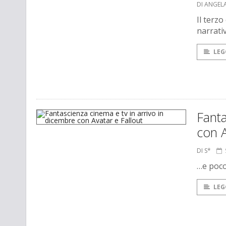
DI ANGEL
Il terz
narrati
LEG
Fanta
con A
DI S*
…e poco
LEG