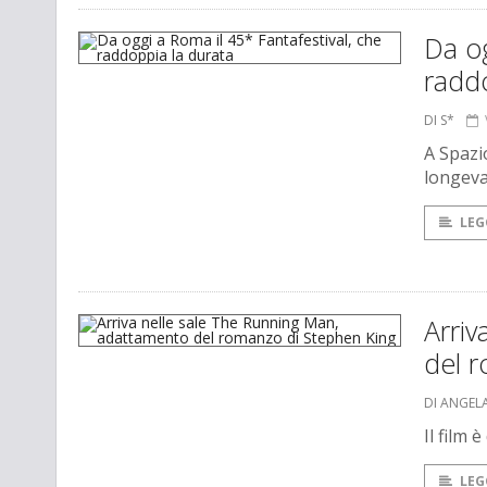
Da og
raddo
DI S*
A Spazi
longeva
LEG
Arriv
del 
DI ANGEL
Il film
LEG