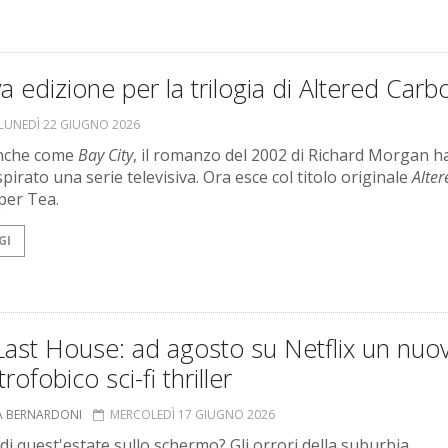
 edizione per la trilogia di Altered Carb
LUNEDÌ 22 GIUGNO 2026
nche come
Bay City
, il romanzo del 2002 di Richard Morgan h
pirato una serie televisiva. Ora esce col titolo originale
Alter
per Tea.
GI
Last House: ad agosto su Netflix un nuo
rofobico sci-fi thriller
A BERNARDONI
MERCOLEDÌ 17 GIUGNO 2026
 di quest'estate sullo schermo? Gli orrori della suburbia