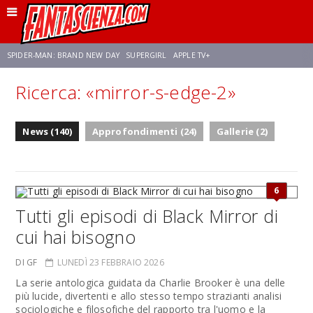
SPIDER-MAN: BRAND NEW DAY
SUPERGIRL
APPLE TV+
Ricerca: «mirror-s-edge-2»
FRANCO RICCIARDIELLO
ZENDAYA
AVENGERS: DOOMSDAY
STAR TREK
News (140)
Approfondimenti (24)
Gallerie (2)
NETFLIX
SADIE SINK
STAR TREK: STRANGE NEW WORLDS
6
Tutti gli episodi di Black Mirror di
cui hai bisogno
DI GF
LUNEDÌ 23 FEBBRAIO 2026
La serie antologica guidata da Charlie Brooker è una delle
più lucide, divertenti e allo stesso tempo strazianti analisi
sociologiche e filosofiche del rapporto tra l'uomo e la