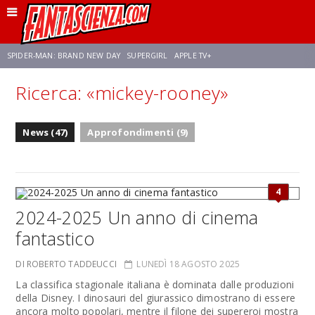
SPIDER-MAN: BRAND NEW DAY
SUPERGIRL
APPLE TV+
Ricerca: «mickey-rooney»
FRANCO RICCIARDIELLO
ZENDAYA
STAR TREK
AVENGERS: DOOMSDAY
News (47)
Approfondimenti (9)
NETFLIX
SADIE SINK
CELIA ROSE GOODING
4
2024-2025 Un anno di cinema
fantastico
DI ROBERTO TADDEUCCI
LUNEDÌ 18 AGOSTO 2025
La classifica stagionale italiana è dominata dalle produzioni
della Disney. I dinosauri del giurassico dimostrano di essere
ancora molto popolari, mentre il filone dei supereroi mostra