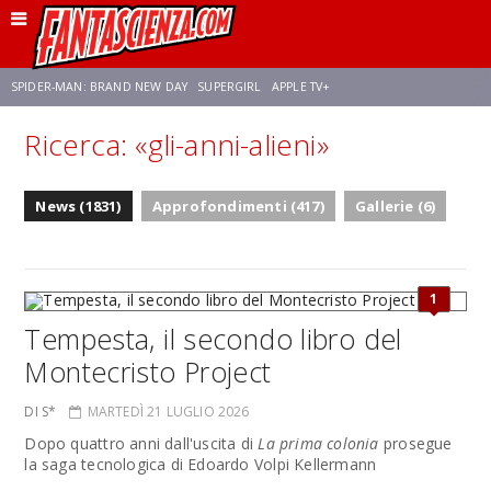
SPIDER-MAN: BRAND NEW DAY
SUPERGIRL
APPLE TV+
Ricerca: «gli-anni-alieni»
FRANCO RICCIARDIELLO
ZENDAYA
STAR TREK
AVENGERS: DOOMSDAY
News (1831)
Approfondimenti (417)
Gallerie (6)
NETFLIX
SADIE SINK
STAR TREK: STRANGE NEW WORLDS
1
Tempesta, il secondo libro del
Montecristo Project
DI S*
MARTEDÌ 21 LUGLIO 2026
Dopo quattro anni dall'uscita di
La prima colonia
prosegue
la saga tecnologica di Edoardo Volpi Kellermann