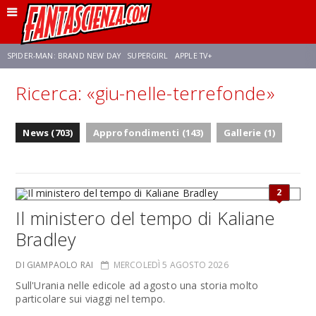
SPIDER-MAN: BRAND NEW DAY
SUPERGIRL
APPLE TV+
Ricerca: «giu-nelle-terrefonde»
FRANCO RICCIARDIELLO
ZENDAYA
STAR TREK
AVENGERS: DOOMSDAY
News (703)
Approfondimenti (143)
Gallerie (1)
NETFLIX
SADIE SINK
STAR TREK: STRANGE NEW WORLDS
2
Il ministero del tempo di Kaliane
Bradley
DI GIAMPAOLO RAI
MERCOLEDÌ 5 AGOSTO 2026
Sull'Urania nelle edicole ad agosto una storia molto
particolare sui viaggi nel tempo.