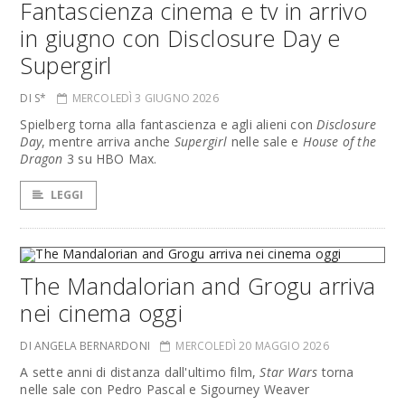
Fantascienza cinema e tv in arrivo
in giugno con Disclosure Day e
Supergirl
DI S*
MERCOLEDÌ 3 GIUGNO 2026
Spielberg torna alla fantascienza e agli alieni con
Disclosure
Day
, mentre arriva anche
Supergirl
nelle sale e
House of the
Dragon
3 su HBO Max.
LEGGI
The Mandalorian and Grogu arriva
nei cinema oggi
DI ANGELA BERNARDONI
MERCOLEDÌ 20 MAGGIO 2026
A sette anni di distanza dall'ultimo film,
Star Wars
torna
nelle sale con Pedro Pascal e Sigourney Weaver